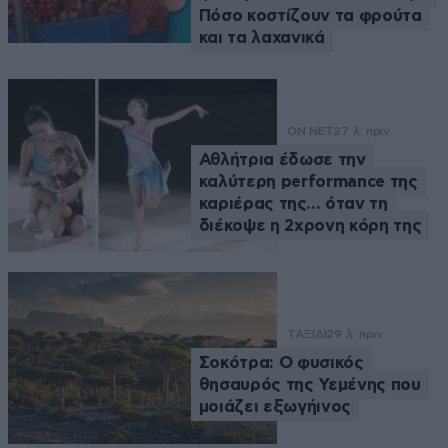
Πόσο κοστίζουν τα φρούτα
και τα λαχανικά
ON NET
27 λ. πριν
Αθλήτρια έδωσε την
καλύτερη performance της
καριέρας της… όταν τη
διέκοψε η 2χρονη κόρη της
ΤΑΞΙΔΙ
29 λ. πριν
Σοκότρα: Ο φυσικός
θησαυρός της Υεμένης που
μοιάζει εξωγήινος