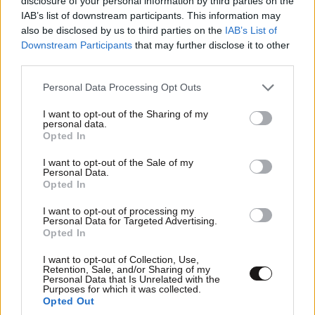
disclosure of your personal information by third parties on the
Απαντήστε
0
0
IAB’s list of downstream participants. This information may
also be disclosed by us to third parties on the
IAB’s List of
Downstream Participants
that may further disclose it to other
third parties.
ΤΗΛΕΘΕΑΤΗΣ
17·10·2020 20:13
Please note that this website/app uses one or more Google
Personal Data Processing Opt Outs
Πωπω συμφορα...Πως το εκαναν αυτο στα μονοψηφια
services and may gather and store information including but
νουμερα?
not limited to your visit or usage behaviour. You may click to
I want to opt-out of the Sharing of my
personal data.
grant or deny consent to Google and its third-party tags to
Opted In
use your data for below specified purposes in below Google
Απαντήστε
0
0
consent section.
I want to opt-out of the Sale of my
Personal Data.
Opted In
I want to opt-out of processing my
Personal Data for Targeted Advertising.
Opted In
I want to opt-out of Collection, Use,
Retention, Sale, and/or Sharing of my
Personal Data that Is Unrelated with the
Purposes for which it was collected.
Opted Out