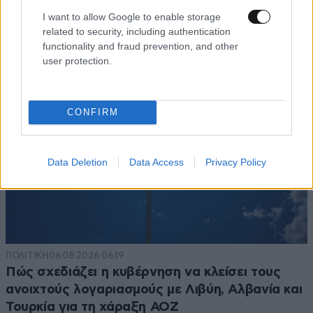
από τη βασιλική οικογένεια της Ισπανίας
I want to allow Google to enable storage
related to security, including authentication
functionality and fraud prevention, and other
user protection.
CONFIRM
Data Deletion
Data Access
Privacy Policy
ΠΟΛΙΤΙΚΗ
06·08·2026 06:19
Πώς σχεδιάζει η κυβέρνηση να κλείσει τους
ανοιχτούς λογαριασμούς με Λιβύη, Αλβανία και
Τουρκία για τη χάραξη ΑΟΖ