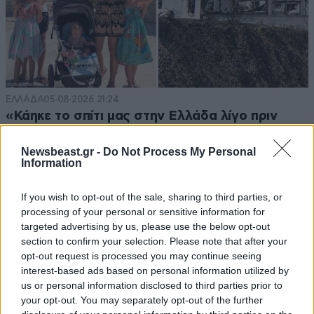
που αρχισαν να σε [...] ολοι
Απαντήστε
0
0
ΕΛΛΑΔΑ
05·08·2026 21:24
Λευκος πυργος
17·10·2020 20:51
«Κάηκε το σπίτι μας στην Ελλάδα λίγο πριν
μετακομίσουμε»: Απαρηγόρητη η οικογένεια
Καλα της εκαναν τι νομιζε οτι αυτη θα ζηταει
εκατομυρια και το καναλι θα της τα σκαει? Οι εποχες
από τη Βρετανία που είδε το όνειρο ζωής να
Newsbeast.gr -
Do Not Process My Personal
Information
που τραβαγες ελενιτσα τον κοντομηνα και τον
γίνεται στάχτη
κυριακου απο τη μυτη περασαν αντε γιατι πολυ
If you wish to opt-out of the sale, sharing to third parties, or
κεφαλι σηκωσες την έτσουξε που δεν πηγαν οι
processing of your personal or sensitive information for
καμερες του καναλιου να την παρουν συνεντευξη
targeted advertising by us, please use the below opt-out
σιγα το [...] θελει να δωσει και συνεντευξη αντε απο
section to confirm your selection. Please note that after your
κει περα καντε την στην ακρη την αχορταγη βουλιαξε
opt-out request is processed you may continue seeing
στο χρημα κι ακόμα ζηταει με τις [...] της ηθελε και
interest-based ads based on personal information utilized by
κοσμο να τη βλεπει
us or personal information disclosed to third parties prior to
your opt-out. You may separately opt-out of the further