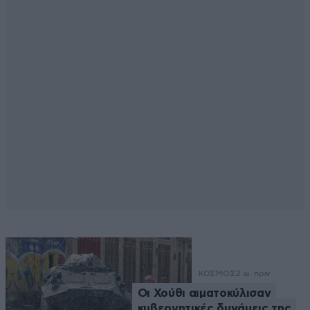
ΚΟΣΜΟΣ
2 ω. πριν
Οι Χούθι αιματοκύλισαν
κυβερνητικές δυνάμεις της