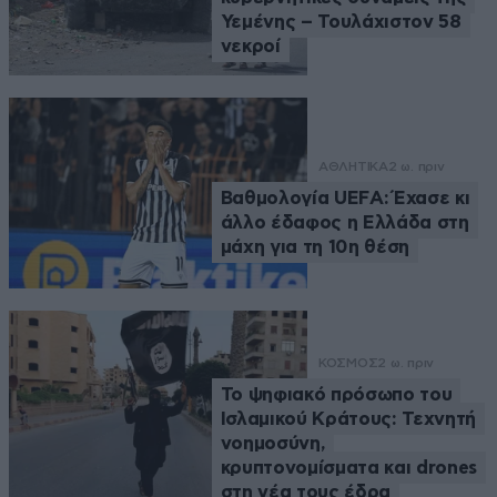
Υεμένης – Τουλάχιστον 58
νεκροί
ΑΘΛΗΤΙΚΑ
2 ω. πριν
Βαθμολογία UEFA: Έχασε κι
άλλο έδαφος η Ελλάδα στη
μάχη για τη 10η θέση
ΚΟΣΜΟΣ
2 ω. πριν
Το ψηφιακό πρόσωπο του
Ισλαμικού Κράτους: Τεχνητή
νοημοσύνη,
κρυπτονομίσματα και drones
στη νέα τους έδρα