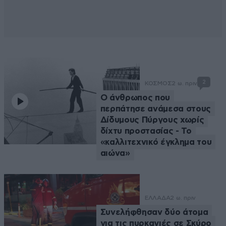
2
ΚΟΣΜΟΣ
2 ω. πριν
Ο άνθρωπος που
περπάτησε ανάμεσα στους
Δίδυμους Πύργους χωρίς
δίχτυ προστασίας - Το
«καλλιτεχνικό έγκλημα του
αιώνα»
ΕΛΛΑΔΑ
2 ω. πριν
Συνελήφθησαν δύο άτομα
για τις πυρκαγιές σε Σκύρο