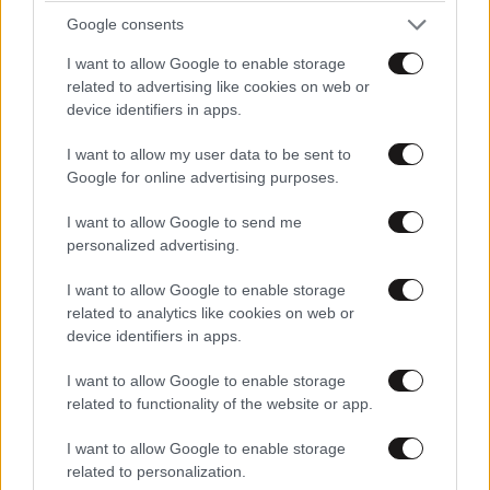
Google consents
I want to allow Google to enable storage
related to advertising like cookies on web or
device identifiers in apps.
I want to allow my user data to be sent to
Google for online advertising purposes.
I want to allow Google to send me
personalized advertising.
ΕΛΛΑΔΑ
06·08·2026 21:47
I want to allow Google to enable storage
Τραγωδία στα Μάλια: «Ο πανικός τη σκότωσε»
related to analytics like cookies on web or
– Τι λένε μάρτυρες για τη 42χρονη Ολλανδή
device identifiers in apps.
που πνίγηκε προσπαθώντας να σώσει τη φίλη
της
I want to allow Google to enable storage
related to functionality of the website or app.
I want to allow Google to enable storage
related to personalization.