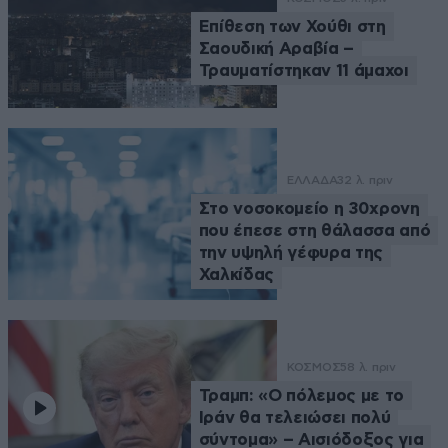
Επίθεση των Χούθι στη
Σαουδική Αραβία –
Τραυματίστηκαν 11 άμαχοι
ΕΛΛΑΔΑ
32 λ. πριν
Στο νοσοκομείο η 30χρονη
που έπεσε στη θάλασσα από
την υψηλή γέφυρα της
Χαλκίδας
ΚΟΣΜΟΣ
58 λ. πριν
Τραμπ: «Ο πόλεμος με το
Ιράν θα τελειώσει πολύ
σύντομα» – Αισιόδοξος για