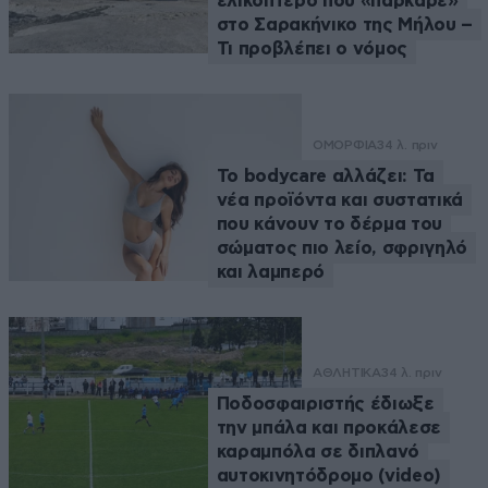
ελικόπτερο που «πάρκαρε»
στο Σαρακήνικο της Μήλου –
Τι προβλέπει ο νόμος
ΟΜΟΡΦΙΑ
34 λ. πριν
Το bodycare αλλάζει: Τα
νέα προϊόντα και συστατικά
που κάνουν το δέρμα του
σώματος πιο λείο, σφριγηλό
και λαμπερό
ΑΘΛΗΤΙΚΑ
34 λ. πριν
Ποδοσφαιριστής έδιωξε
την μπάλα και προκάλεσε
καραμπόλα σε διπλανό
αυτοκινητόδρομο (video)