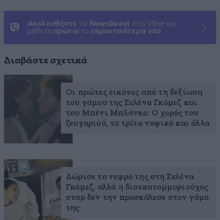
Ακολουθήστε
το
Newsbeast
στο Viber και
μάθετε
πρώτοι
τα
σημαντικότερα νέα
Διαβάστε σχετικά
Οι πρώτες εικόνες από τη δεξίωση
του γάμου της Σελένα Γκόμεζ και
του Μπένι Μπλάνκο: Ο χορός του
ζευγαριού, το τρίτο νυφικό και άλλα
Δώρισε το νεφρό της στη Σελένα
Γκόμεζ, αλλά η δισεκατομμυριούχος
σταρ δεν την προσκάλεσε στον γάμο
της