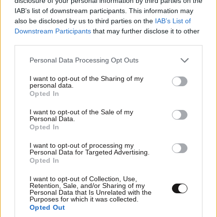
disclosure of your personal information by third parties on the
IAB’s list of downstream participants. This information may
also be disclosed by us to third parties on the
IAB’s List of
Downstream Participants
that may further disclose it to other
third parties.
Please note that this website/app uses one or more Google
Personal Data Processing Opt Outs
services and may gather and store information including but
not limited to your visit or usage behaviour. You may click to
I want to opt-out of the Sharing of my
personal data.
grant or deny consent to Google and its third-party tags to
Opted In
use your data for below specified purposes in below Google
consent section.
I want to opt-out of the Sale of my
Personal Data.
Opted In
Περικλής Κονδυλάτος: Οι πρώτες φωτογραφίες
με τη σύντροφό του Ελίνα από τις διακοπές
I want to opt-out of processing my
τους
Personal Data for Targeted Advertising.
Opted In
I want to opt-out of Collection, Use,
Retention, Sale, and/or Sharing of my
Personal Data that Is Unrelated with the
Purposes for which it was collected.
Opted Out
Ακολουθήστε το
NEWSBEAST
στο
Google News