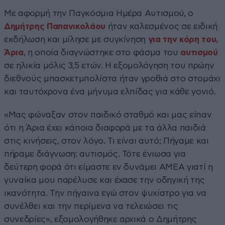
Με αφορμή την Παγκόσμια Ημέρα Αυτισμού, ο
Δημήτρης Παπανικολάου
ήταν καλεσμένος σε ειδική
εκδήλωση και μίλησε με συγκίνηση
για την κόρη του,
Άρια
, η οποία διαγνώστηκε στο φάσμα του
αυτισμού
σε ηλικία μόλις 3,5 ετών. Η εξομολόγηση του πρώην
διεθνούς μπασκετμπολίστα ήταν γροθιά στο στομάχι
και ταυτόχρονα ένα μήνυμα ελπίδας για κάθε γονιό.
«Μας φώναξαν στον παιδικό σταθμό και μας είπαν
ότι η Άρια έχει κάποια διαφορά με τα άλλα παιδιά
στις κινήσεις, στον λόγο. Τι είναι αυτό; Πήγαμε και
πήραμε διάγνωση: αυτισμός. Τότε ένιωσα για
δεύτερη φορά ότι είμαστε εν δυνάμει ΑΜΕΑ γιατί η
γυναίκα μου παρέλυσε και έχασε την οδηγική της
ικανότητα. Την πήγαινα εγώ στον ψυχίατρο για να
συνέλθει και την περίμενα να τελειώσει τις
συνεδρίες», εξομολογήθηκε αρχικά ο Δημήτρης