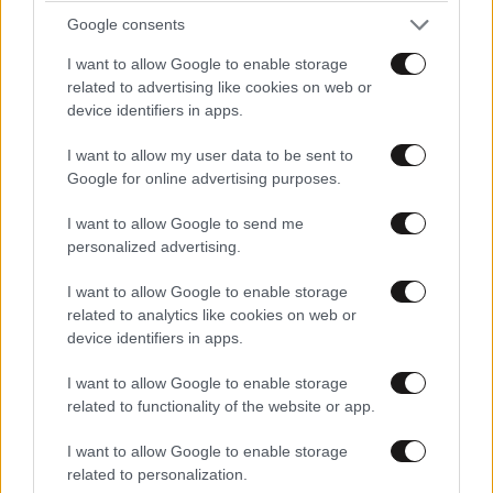
Google consents
I want to allow Google to enable storage
related to advertising like cookies on web or
device identifiers in apps.
Xαρακτήρες: 0/1000
I want to allow my user data to be sent to
Google for online advertising purposes.
Διαβάστε και ακολουθήστε τους κανόνες σχολιασμού
I want to allow Google to send me
ΠΡΟΣΘΗΚΗ
personalized advertising.
I want to allow Google to enable storage
related to analytics like cookies on web or
device identifiers in apps.
ΧΡΗΣΤΟΣ ΜΠΙΡΜΠΟΣ
03·04·2025 14:13
I want to allow Google to enable storage
Γιατι σε σχεση με παλαιοτερα εχουμε πολλα παιδια με
related to functionality of the website or app.
αυτισμο.Καποιοι γιατροι αναφερουν ως αιτια τα
εμβολια.Γονεις θελετε να προστατευσετε τα παιδια
I want to allow Google to enable storage
σας,ΑΛΛΑ μηπως δεν πρεπει να κανουμε τοσο νωρις
related to personalization.