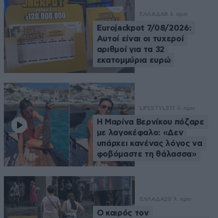
ΕΛΛΑΔΑ
8 λ. πριν
Eurojackpot 7/08/2026:
Αυτοί είναι οι τυχεροί
αριθμοί για τα 32
εκατομμύρια ευρώ
LIFESTYLE
17 λ. πριν
Η Μαρίνα Βερνίκου πόζαρε
με λαγοκέφαλο: «Δεν
υπάρχει κανένας λόγος να
φοβόμαστε τη θάλασσα»
ΕΛΛΑΔΑ
20 λ. πριν
Ο καιρός τον