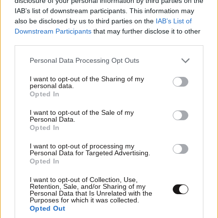
disclosure of your personal information by third parties on the
IAB’s list of downstream participants. This information may
also be disclosed by us to third parties on the
IAB’s List of
Downstream Participants
that may further disclose it to other
third parties.
Please note that this website/app uses one or more Google
Personal Data Processing Opt Outs
services and may gather and store information including but
not limited to your visit or usage behaviour. You may click to
I want to opt-out of the Sharing of my
ΣΧΌΛΙΑ ΑΝΑΓΝΩΣΤΏΝ
3
personal data.
grant or deny consent to Google and its third-party tags to
Opted In
use your data for below specified purposes in below Google
consent section.
I want to opt-out of the Sale of my
Personal Data.
Opted In
I want to opt-out of processing my
Personal Data for Targeted Advertising.
ΠΡΟΣΘΕΣΤΕ ΤΟ ΣΧΟΛΙΟ ΣΑΣ
Opted In
I want to opt-out of Collection, Use,
Retention, Sale, and/or Sharing of my
Personal Data that Is Unrelated with the
Purposes for which it was collected.
Opted Out