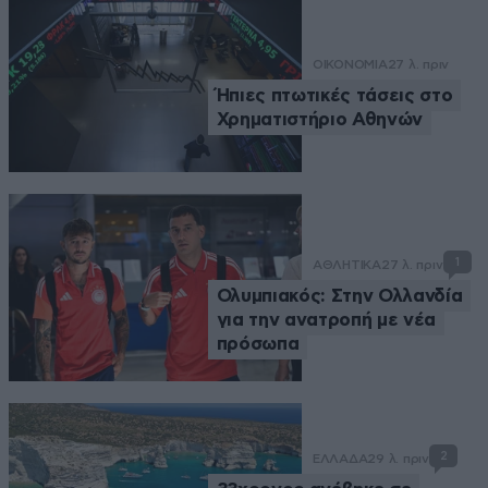
ΟΙΚΟΝΟΜΙΑ
27 λ. πριν
Ήπιες πτωτικές τάσεις στο
Χρηματιστήριο Αθηνών
1
ΑΘΛΗΤΙΚΑ
27 λ. πριν
Ολυμπιακός: Στην Ολλανδία
για την ανατροπή με νέα
πρόσωπα
2
ΕΛΛΑΔΑ
29 λ. πριν