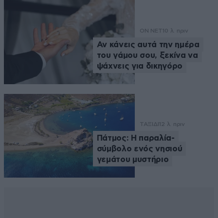
ON NET
10 λ. πριν
Αν κάνεις αυτά την ημέρα
του γάμου σου, ξεκίνα να
ψάχνεις για δικηγόρο
ΤΑΞΙΔΙ
12 λ. πριν
Πάτμος: Η παραλία-
σύμβολο ενός νησιού
γεμάτου μυστήριο