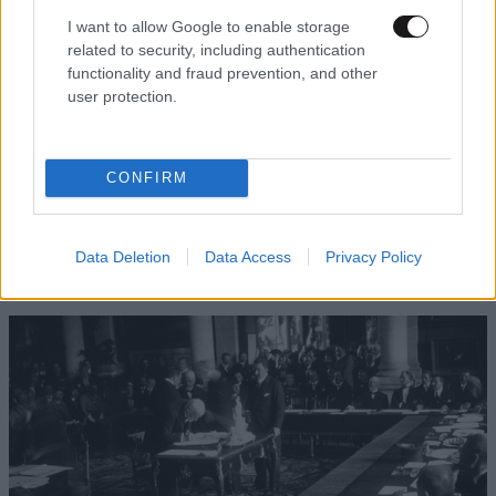
I want to allow Google to enable storage
related to security, including authentication
functionality and fraud prevention, and other
user protection.
CONFIRM
ΠΡΟΛΗΨΗ & ΘΕΡΑΠΕΙΑ
10·08·2026 08:31
Το μυαλό μπορεί να γυμναστεί, όπως ακριβώς
και οι μύες – Νευρολόγος εξηγεί πώς να
Data Deletion
Data Access
Privacy Policy
ενισχύσετε την υγεία του εγκεφάλου