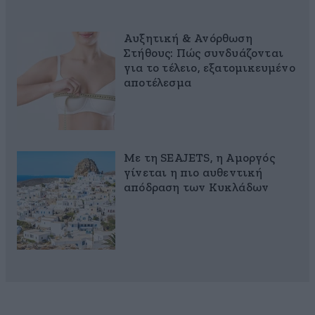
Αυξητική & Ανόρθωση
Στήθους: Πώς συνδυάζονται
για το τέλειο, εξατομικευμένο
αποτέλεσμα
Με τη SEAJETS, η Αμοργός
γίνεται η πιο αυθεντική
απόδραση των Κυκλάδων