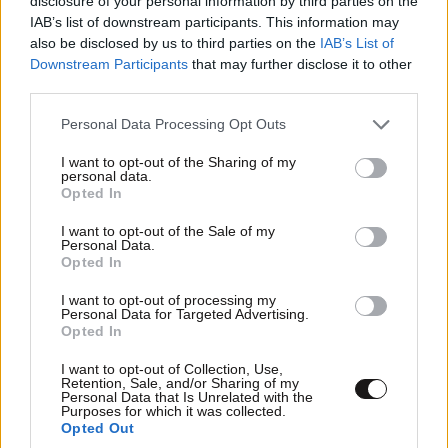
disclosure of your personal information by third parties on the
IAB’s list of downstream participants. This information may
also be disclosed by us to third parties on the
IAB’s List of
Downstream Participants
that may further disclose it to other
third parties.
Please note that this website/app uses one or more Google
Personal Data Processing Opt Outs
services and may gather and store information including but
not limited to your visit or usage behaviour. You may click to
I want to opt-out of the Sharing of my
personal data.
grant or deny consent to Google and its third-party tags to
Opted In
use your data for below specified purposes in below Google
consent section.
I want to opt-out of the Sale of my
Personal Data.
Opted In
I want to opt-out of processing my
Personal Data for Targeted Advertising.
Opted In
I want to opt-out of Collection, Use,
Retention, Sale, and/or Sharing of my
Personal Data that Is Unrelated with the
Purposes for which it was collected.
Opted Out