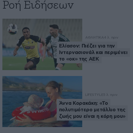
Ροή Ειδήσεων
ΑΘΛΗΤΙΚΑ
4 λ. πριν
Ελίασον: Πιέζει για την
Ιντερνασιονάλ και περιμένει
το «οκ» της ΑΕΚ
LIFESTYLE
5 λ. πριν
Άννα Κορακάκη: «Το
πολυτιμότερο μετάλλιο της
ζωής μου είναι η κόρη μου»