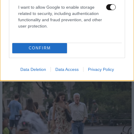
I want to allow Google to enable storage
related to security, including authentication
functionality and fraud prevention, and other
user protection.
CONFIRM
ΠΟΛΙΤΙΚΗ
1 ω. πριν
Στο Α’ Νεκροταφείο το μνημόσυνο για τη Λένα
Σαμαρά – Συγγενείς και φίλοι στο πλευρό της
Data Deletion
Data Access
Privacy Policy
οικογένειας