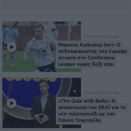
ΑΘΛΗΤΙΚΑ
30 λ. πριν
Μάριους Κράιγκερ Λιντ: Ο
ποδοσφαιριστής που έγραψε
ιστορία στο Conference
League χωρίς δεξί χέρι
ΤΗΛΕΟΡΑΣΗ
31 λ. πριν
«The Quiz with Balls»: Η
ανακοίνωση του ΣΚΑΪ για το
νέο τηλεπαιχνίδι με τον
Γιάννη Τσιμιτσέλη