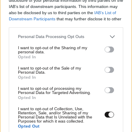
disclosure of your personal information by third parties on the
IAB’s list of downstream participants. This information may
also be disclosed by us to third parties on the
IAB’s List of
Downstream Participants
that may further disclose it to other
third parties.
Please note that this website/app uses one or more Google
Personal Data Processing Opt Outs
services and may gather and store information including but
not limited to your visit or usage behaviour. You may click to
I want to opt-out of the Sharing of my
personal data.
grant or deny consent to Google and its third-party tags to
Opted In
use your data for below specified purposes in below Google
consent section.
I want to opt-out of the Sale of my
Personal Data.
Opted In
I want to opt-out of processing my
Personal Data for Targeted Advertising.
Opted In
I want to opt-out of Collection, Use,
Retention, Sale, and/or Sharing of my
Personal Data that Is Unrelated with the
Purposes for which it was collected.
Opted Out