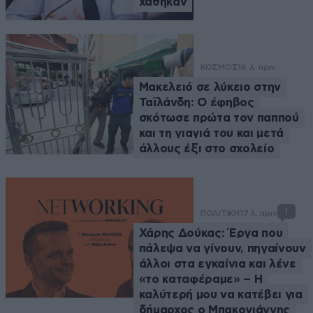
χάθηκαν
ΚΟΣΜΟΣ
16 λ. πριν
Μακελειό σε λύκειο στην
Ταϊλάνδη: Ο έφηβος
σκότωσε πρώτα τον παππού
και τη γιαγιά του και μετά
άλλους έξι στο σχολείο
1
ΠΟΛΙΤΙΚΗ
17 λ. πριν
Χάρης Δούκας: Έργα που
πάλεψα να γίνουν, πηγαίνουν
άλλοι στα εγκαίνια και λένε
«το καταφέραμε» – Η
καλύτερή μου να κατέβει για
δήμαρχος ο Μπακογιάννης