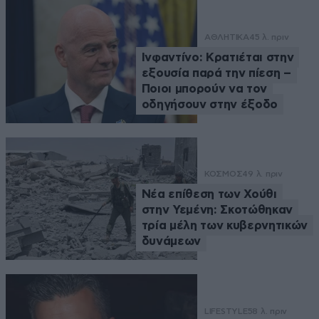
ΑΘΛΗΤΙΚΑ
45 λ. πριν
Ινφαντίνο: Κρατιέται στην
εξουσία παρά την πίεση –
Ποιοι μπορούν να τον
οδηγήσουν στην έξοδο
ΚΟΣΜΟΣ
49 λ. πριν
Νέα επίθεση των Χούθι
στην Υεμένη: Σκοτώθηκαν
τρία μέλη των κυβερνητικών
δυνάμεων
LIFESTYLE
58 λ. πριν