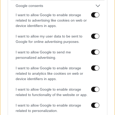
Google consents
I want to allow Google to enable storage
related to advertising like cookies on web or
device identifiers in apps.
I want to allow my user data to be sent to
Google for online advertising purposes.
ΕΛΛΑΔΑ
2 ω. πριν
Βίντεο-ντοκουμέντο από το θανατηφόρο
I want to allow Google to send me
τροχαίο στις Σέρρες: Η στιγμή που το ΙΧ μπαίνει
personalized advertising.
στο αντίθετο ρεύμα – Ακαριαία πέθαναν γιος
I want to allow Google to enable storage
και μητέρα
related to analytics like cookies on web or
device identifiers in apps.
I want to allow Google to enable storage
related to functionality of the website or app.
I want to allow Google to enable storage
related to personalization.