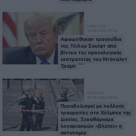
LIFESTYLE
10·08·2026 00:46
Αφαιρέθηκαν τραγούδια
της Τέιλορ Σουίφτ από
βίντεο της προεκλογικής
εκστρατείας του Ντόναλντ
Τραμπ
ΚΟΣΜΟΣ
10·08·2026 00:34
Πυροβολισμοί με πολλούς
τραυματίες στο Χόλμπεκ της
Δανίας. Ξεκαθάρισμα
λογαριασμών «βλέπει» η
αστυνομία