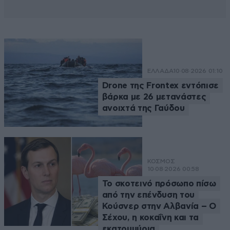
ΕΛΛΑΔΑ
10·08·2026 01:10
Drone της Frontex εντόπισε
βάρκα με 26 μετανάστες
ανοιχτά της Γαύδου
ΚΟΣΜΟΣ
10·08·2026 00:58
Το σκοτεινό πρόσωπο πίσω
από την επένδυση του
Κούσνερ στην Αλβανία – Ο
Σέχου, η κοκαΐνη και τα
εκατομμύρια