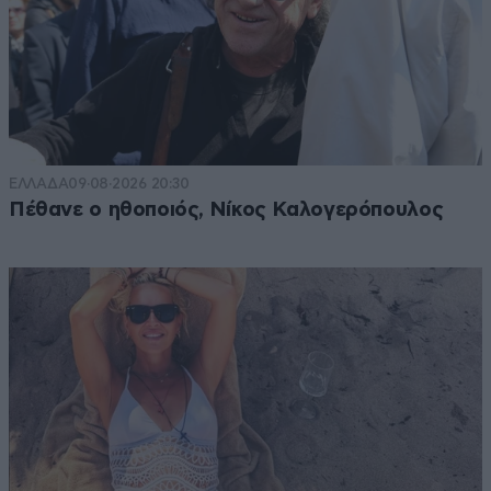
ΕΛΛΑΔΑ
09·08·2026 20:30
Πέθανε ο ηθοποιός, Νίκος Καλογερόπουλος