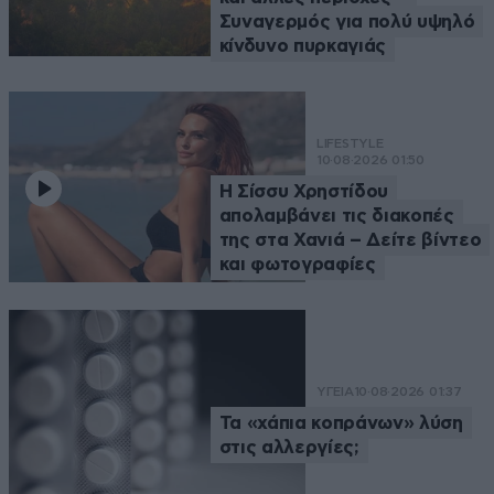
Συναγερμός για πολύ υψηλό
κίνδυνο πυρκαγιάς
LIFESTYLE
10·08·2026 01:50
Η Σίσσυ Χρηστίδου
απολαμβάνει τις διακοπές
της στα Χανιά – Δείτε βίντεο
και φωτογραφίες
ΥΓΕΙΑ
10·08·2026 01:37
Τα «χάπια κοπράνων» λύση
στις αλλεργίες;