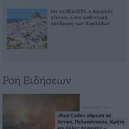
Με τη SEAJETS, η Αμοργός
γίνεται η πιο αυθεντική
απόδραση των Κυκλάδων
Ροή Ειδήσεων
ΕΛΛΑΔΑ
7 λ. πριν
«Red Code» σήμερα σε
Αττική, Πελοπόννησο, Κρήτη
και άλλες περιοχές –