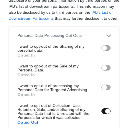
disclosure of your personal information by third parties on the
IAB’s list of downstream participants. This information may
ΠΡΟΣΘΗΚΗ
also be disclosed by us to third parties on the
IAB’s List of
Downstream Participants
that may further disclose it to other
third parties.
Please note that this website/app uses one or more Google
Personal Data Processing Opt Outs
TRENDING
services and may gather and store information including but
not limited to your visit or usage behaviour. You may click to
I want to opt-out of the Sharing of my
personal data.
grant or deny consent to Google and its third-party tags to
Opted In
use your data for below specified purposes in below Google
consent section.
I want to opt-out of the Sale of my
Personal Data.
Opted In
I want to opt-out of processing my
Personal Data for Targeted Advertising.
Opted In
I want to opt-out of Collection, Use,
Retention, Sale, and/or Sharing of my
Personal Data that Is Unrelated with the
Purposes for which it was collected.
Opted Out