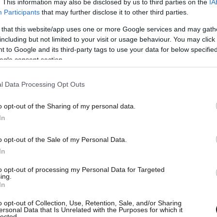
. This information may also be disclosed by us to third parties on the
IA
Participants
that may further disclose it to other third parties.
 that this website/app uses one or more Google services and may gath
including but not limited to your visit or usage behaviour. You may click 
 to Google and its third-party tags to use your data for below specifi
ogle consent section.
l Data Processing Opt Outs
o opt-out of the Sharing of my personal data.
In
o opt-out of the Sale of my Personal Data.
In
to opt-out of processing my Personal Data for Targeted
ing.
In
o opt-out of Collection, Use, Retention, Sale, and/or Sharing
ersonal Data that Is Unrelated with the Purposes for which it
lected.