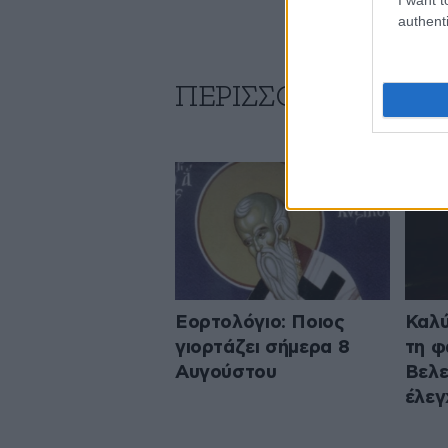
authenti
ΠΕΡΙΣΣΟΤΕΡΑ ΑΠΟ
Εορτολόγιο: Ποιος
Καλύ
γιορτάζει σήμερα 8
τη φ
Αυγούστου
Βελε
έλεγ