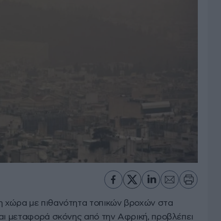
η χώρα με πιθανότητα τοπικών βροχών στα
και μεταφορά σκόνης από την Αφρική, προβλέπει