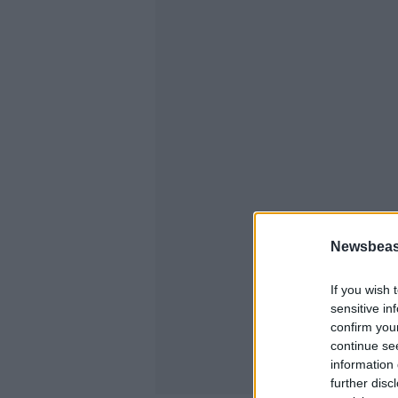
Newsbeast
If you wish 
sensitive in
confirm you
continue se
information 
further disc