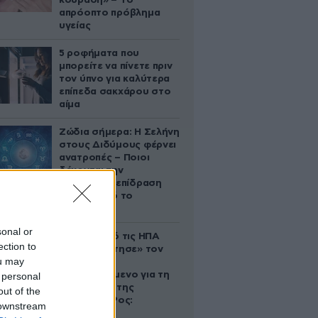
κούραση» – Το
απρόοπτο πρόβλημα
υγείας
5 ροφήματα που
μπορείτε να πίνετε πριν
τον ύπνο για καλύτερα
επίπεδα σακχάρου στο
αίμα
Ζώδια σήμερα: Η Σελήνη
στους Διδύμους φέρνει
ανατροπές – Ποιοι
δέχονται την
ευεργετική επίδραση
του Δία από το
απόγευμα;
sonal or
Ζευγάρι από τις ΗΠΑ
ection to
που «υιοθέτησε» τον
ou may
Αφγανό
κατηγορούμενο για τη
 personal
δολοφονία της
out of the
Ελίζαμπεθ Ρος:
 downstream
«Είμαστε