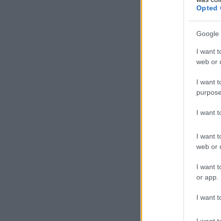
Opted 
Google 
I want t
web or d
I want t
purpose
I want 
I want t
web or d
I want t
or app.
I want t
I want t