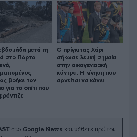
εβδομάδα μετά τη
Ο πρίγκιπας Χάρι
ά στο Πόρτο
σήκωσε λευκή σημαία
ενό,
στην οικογενειακή
ματισμένος
κόντρα: Η κίνηση που
ος βρήκε τον
αρνείται να κάνει
ο για το σπίτι που
φρόντιζε
AST
στο
Google News
και μάθετε πρώτοι