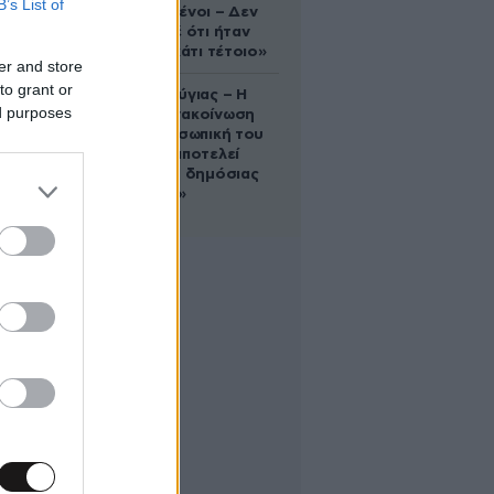
B’s List of
συντετριμμένοι – Δεν
έδειξε ποτέ ότι ήταν
ικανός για κάτι τέτοιο»
er and store
to grant or
Χρίστος Κούγιας – Η
ed purposes
αυστηρή ανακοίνωση
για την προσωπική του
ζωή: «Δεν αποτελεί
αντικείμενο δημόσιας
συζήτησης»