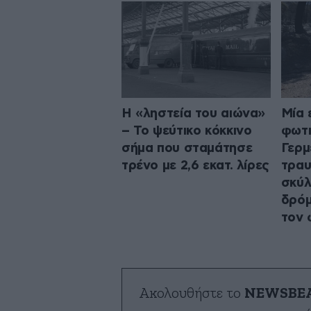
Η «ληστεία του αιώνα»
Μία 
– Το ψεύτικο κόκκινο
φωτι
σήμα που σταμάτησε
Γερμ
τρένο με 2,6 εκατ. λίρες
τραυ
σκύλ
δρόμ
τον 
Ακολουθήστε το
NEWSBE