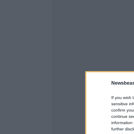
Newsbeast
If you wish 
sensitive in
confirm you
continue se
information 
further disc