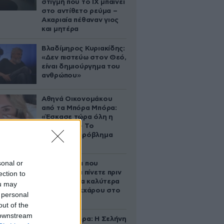
στιγμή που το ΙΧ μπαίνει
στο αντίθετο ρεύμα –
Ακαριαία πέθαναν γιος
και μητέρα
Βλαδίμηρος Κυριακίδης:
«Δεν πιστεύω στον Θεό,
είναι δημιούργημα του
ανθρώπου»
Αθηνά Οικονομάκου
από τα Μπόρα Μπόρα:
«Έσκασε τώρα όλη η
κούραση» – Το
απρόοπτο πρόβλημα
υγείας
sonal or
5 ροφήματα που
μπορείτε να πίνετε πριν
ection to
τον ύπνο για καλύτερα
ou may
επίπεδα σακχάρου στο
 personal
αίμα
out of the
 downstream
Ζώδια σήμερα: Η Σελήνη