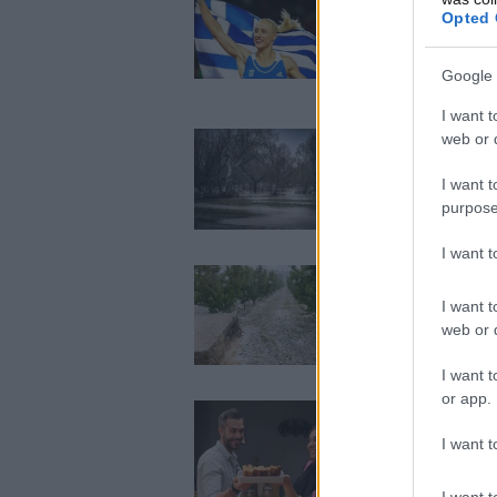
Opted 
Η εζα Alcohol Fr
Νικόλ Κυριακοπο
Google 
I want t
web or d
Αγνοείται γυναίκ
I want t
purpose
I want 
Κοζάνη: Τεράστια 
I want t
web or d
I want t
or app.
H Knorr και ο σεφ
I want t
Fail Challenge»
I want t