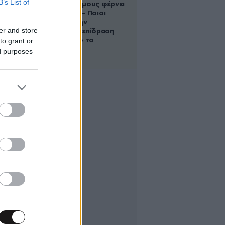
B’s List of
στους Διδύμους φέρνει
ανατροπές – Ποιοι
δέχονται την
er and store
ευεργετική επίδραση
to grant or
του Δία από το
απόγευμα;
ed purposes