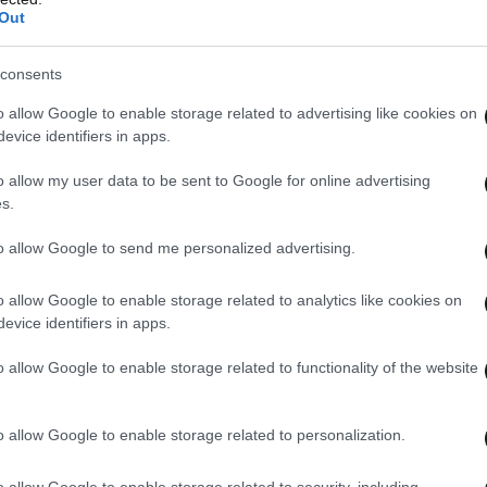
Out
ee υποστηρίζει την Ελληνίδα πρωταθλήτρια
ύλου
consents
o allow Google to enable storage related to advertising like cookies on
evice identifiers in apps.
α στον Πηνειό ποταμό
o allow my user data to be sent to Google for online advertising
s.
to allow Google to send me personalized advertising.
η ζημιά στα ροδάκινα από το χαλάζι
o allow Google to enable storage related to analytics like cookies on
evice identifiers in apps.
o allow Google to enable storage related to functionality of the website
 Γιώργος Τσούλης μας προκαλούν σε ένα «Zero
o allow Google to enable storage related to personalization.
o allow Google to enable storage related to security, including