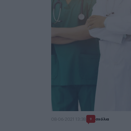
08·06·2021 13:38
σχόλια
9