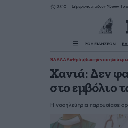
Σήμερα
γιορτάζουν:
ΡΟΗ ΕΙΔΗΣΕΩΝ
ΕΛ
ΕΛΛΑΔΑ
#θρόμβωση
#νοσηλεύτρι
Χανιά: Δεν φα
στο εμβόλιο 
H νοσηλεύτρια παρουσίασε α