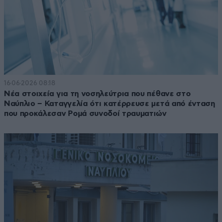
16·06·2026 08:18
Νέα στοιχεία για τη νοσηλεύτρια που πέθανε στο
Ναύπλιο – Καταγγελία ότι κατέρρευσε μετά από ένταση
που προκάλεσαν Ρομά συνοδοί τραυματιών