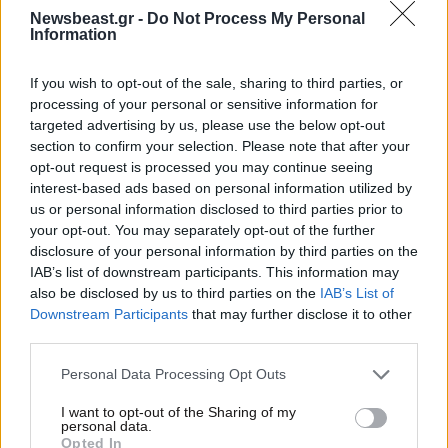
Newsbeast.gr -
Do Not Process My Personal
Information
If you wish to opt-out of the sale, sharing to third parties, or
processing of your personal or sensitive information for
targeted advertising by us, please use the below opt-out
section to confirm your selection. Please note that after your
opt-out request is processed you may continue seeing
interest-based ads based on personal information utilized by
us or personal information disclosed to third parties prior to
your opt-out. You may separately opt-out of the further
disclosure of your personal information by third parties on the
IAB’s list of downstream participants. This information may
24·04·2026 12:16
also be disclosed by us to third parties on the
IAB’s List of
Θρήνος στο Ηράκλειο Κρήτης: 30χρονη νοσηλεύτρια
Downstream Participants
that may further disclose it to other
αυτοκτόνησε παίρνοντας μεγάλη ποσότητα χαπιών
third parties.
Please note that this website/app uses one or more Google
Personal Data Processing Opt Outs
services and may gather and store information including but
not limited to your visit or usage behaviour. You may click to
I want to opt-out of the Sharing of my
personal data.
grant or deny consent to Google and its third-party tags to
Opted In