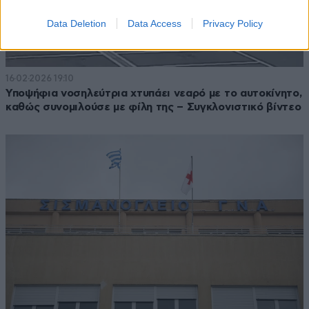
Data Deletion
Data Access
Privacy Policy
16·02·2026 19:10
Υποψήφια νοσηλεύτρια χτυπάει νεαρό με το αυτοκίνητο,
καθώς συνομιλούσε με φίλη της – Συγκλονιστικό βίντεο