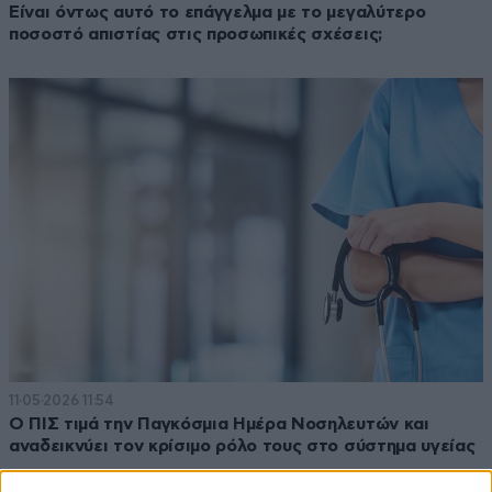
Είναι όντως αυτό το επάγγελμα με το μεγαλύτερο
ποσοστό απιστίας στις προσωπικές σχέσεις;
11·05·2026 11:54
Ο ΠΙΣ τιμά την Παγκόσμια Ημέρα Νοσηλευτών και
αναδεικνύει τον κρίσιμο ρόλο τους στο σύστημα υγείας