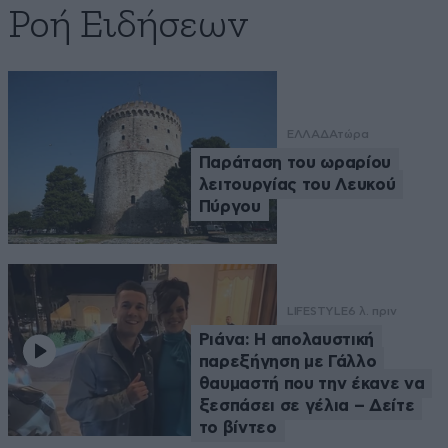
Ροή Ειδήσεων
ΕΛΛΑΔΑ
τώρα
Παράταση του ωραρίου
λειτουργίας του Λευκού
Πύργου
LIFESTYLE
6 λ. πριν
Ριάνα: Η απολαυστική
παρεξήγηση με Γάλλο
θαυμαστή που την έκανε να
ξεσπάσει σε γέλια – Δείτε
το βίντεο