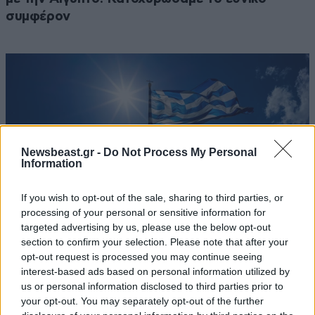
συμφέρον
Newsbeast.gr -
Do Not Process My Personal
Information
If you wish to opt-out of the sale, sharing to third parties, or
processing of your personal or sensitive information for
targeted advertising by us, please use the below opt-out
section to confirm your selection. Please note that after your
opt-out request is processed you may continue seeing
Πώς σχεδιάζει η κυβέρνηση να κλείσει τους
interest-based ads based on personal information utilized by
ανοιχτούς λογαριασμούς με Λιβύη, Αλβανία και
us or personal information disclosed to third parties prior to
Τουρκία για τη χάραξη ΑΟΖ
your opt-out. You may separately opt-out of the further