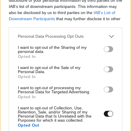
disclosure of your personal information by third parties on the
IAB’s list of downstream participants. This information may
also be disclosed by us to third parties on the
IAB’s List of
Downstream Participants
that may further disclose it to other
third parties.
Please note that this website/app uses one or more Google
Personal Data Processing Opt Outs
services and may gather and store information including but
not limited to your visit or usage behaviour. You may click to
I want to opt-out of the Sharing of my
personal data.
grant or deny consent to Google and its third-party tags to
Opted In
use your data for below specified purposes in below Google
consent section.
I want to opt-out of the Sale of my
Personal Data.
Opted In
I want to opt-out of processing my
Υπουργείο Ανάπτυξης: «Καμπάνες» και ρήτρες
Personal Data for Targeted Advertising.
Opted In
για τις καθυστερήσεις στη «Γραμμή
Ενημέρωσης Επενδυτή»
I want to opt-out of Collection, Use,
Retention, Sale, and/or Sharing of my
Personal Data that Is Unrelated with the
Purposes for which it was collected.
Opted Out