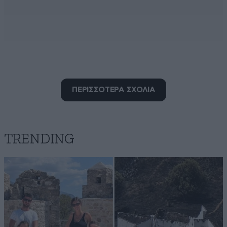
τι λες ρε γελοιε!!!
17·06·2026 12:04
ΠΕΡΙΣΣΟΤΕΡΑ ΣΧΟΛΙΑ
κατεβαινουν παντου σαν ορδες κ κανιβαλιζουν!!!
Απαντήστε
0
0
TRENDING
Memory
17·06·2026 08:11
Ean itan arrosti i nossileutria eprepe na antikatastathei
apo tin epomeni.
Απαντήστε
0
0