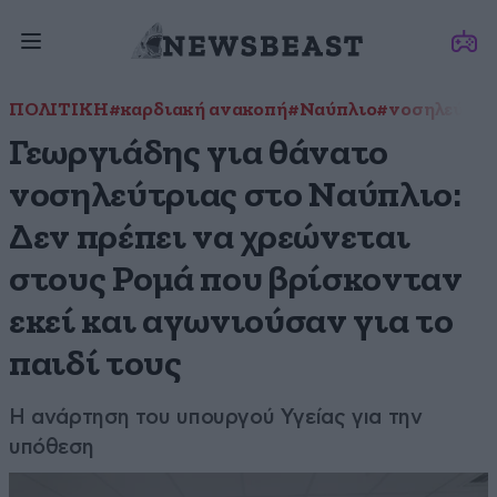
ΠΟΛΙΤΙΚΗ
#καρδιακή ανακοπή
#Ναύπλιο
#νοσηλεύτρι
Γεωργιάδης για θάνατο
νοσηλεύτριας στο Ναύπλιο:
Δεν πρέπει να χρεώνεται
στους Ρομά που βρίσκονταν
εκεί και αγωνιούσαν για το
παιδί τους
Η ανάρτηση του υπουργού Υγείας για την
υπόθεση