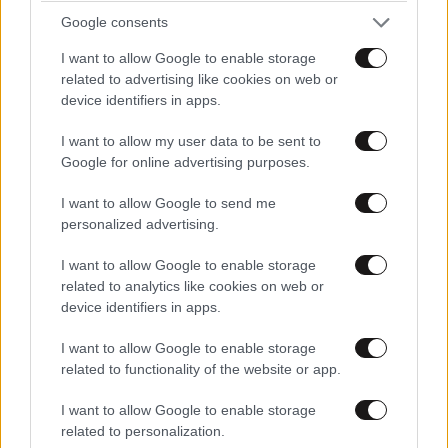
Google consents
I want to allow Google to enable storage
related to advertising like cookies on web or
device identifiers in apps.
ΕΛΛΑΔΑ
05·08·2026 21:24
«Κάηκε το σπίτι μας στην Ελλάδα λίγο πριν
I want to allow my user data to be sent to
μετακομίσουμε»: Απαρηγόρητη η οικογένεια
Google for online advertising purposes.
από τη Βρετανία που είδε το όνειρο ζωής να
γίνεται στάχτη
I want to allow Google to send me
personalized advertising.
I want to allow Google to enable storage
related to analytics like cookies on web or
device identifiers in apps.
I want to allow Google to enable storage
related to functionality of the website or app.
I want to allow Google to enable storage
related to personalization.