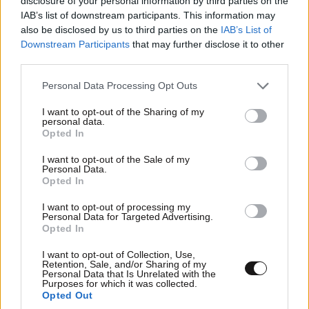
disclosure of your personal information by third parties on the
IAB’s list of downstream participants. This information may
Xαρακτήρες: 0/1000
also be disclosed by us to third parties on the
IAB’s List of
Downstream Participants
that may further disclose it to other
Διαβάστε και ακολουθήστε τους κανόνες σχολιασμού
third parties.
ΠΡΟΣΘΗΚΗ
Please note that this website/app uses one or more Google
Personal Data Processing Opt Outs
services and may gather and store information including but
not limited to your visit or usage behaviour. You may click to
I want to opt-out of the Sharing of my
personal data.
grant or deny consent to Google and its third-party tags to
Opted In
use your data for below specified purposes in below Google
TRENDING
consent section.
I want to opt-out of the Sale of my
Personal Data.
Opted In
I want to opt-out of processing my
Personal Data for Targeted Advertising.
Opted In
I want to opt-out of Collection, Use,
Retention, Sale, and/or Sharing of my
Personal Data that Is Unrelated with the
Purposes for which it was collected.
Opted Out