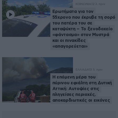
ΚΟΙΝΩΝΙΑ
12 λ. πριν
Ερωτήματα για τον
55χρονο που έκρυβε τη σορό
του πατέρα του σε
καταψύκτη – Το ξενοδοχείο
«φάντασμα» στον Μυστρά
και οι πινακίδες
«απαγορεύεται»
ΕΛΛΑΔΑ
13 λ. πριν
Η επόμενη μέρα του
πύρινου εφιάλτη στη Δυτική
Αττική: Αυτοψίες στις
πληγείσες περιοχές,
αποκαρδιωτικές οι εικόνες