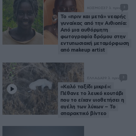
3
ΚΟΣΜΟΣ
37 λ. πριν
Το «πριν και μετά» νεαρής
γυναίκας από την Αιθιοπία:
Από μια αυθόρμητη
φωτογραφία δρόμου στην
εντυπωσιακή μεταμόρφωση
από makeup artist
3
ΕΛΛΑΔΑ
39 λ. πριν
«Καλό ταξίδι μικρέ»:
Πέθανε το λευκό κουτάβι
που το είχαν υιοθετήσει η
αγέλη των λύκων – Το
σπαρακτικό βίντεο