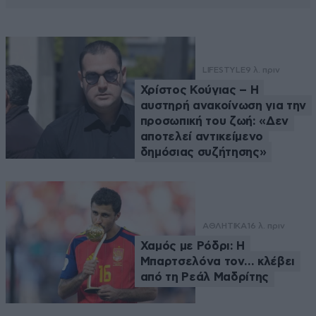
LIFESTYLE
9 λ. πριν
Χρίστος Κούγιας – Η
αυστηρή ανακοίνωση για την
προσωπική του ζωή: «Δεν
αποτελεί αντικείμενο
δημόσιας συζήτησης»
ΑΘΛΗΤΙΚΑ
16 λ. πριν
Χαμός με Ρόδρι: Η
Μπαρτσελόνα τον… κλέβει
από τη Ρεάλ Μαδρίτης