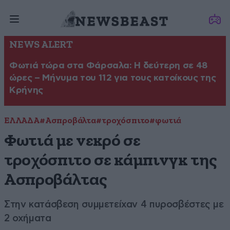
NEWS ALERT
Φωτιά τώρα στα Φάρσαλα: Η δεύτερη σε 48
ώρες – Μήνυμα του 112 για τους κατοίκους της
Κρήνης
ΕΛΛΑΔΑ
#Ασπροβάλτα
#τροχόσπιτο
#φωτιά
Φωτιά με νεκρό σε
τροχόσπιτο σε κάμπινγκ της
Ασπροβάλτας
Στην κατάσβεση συμμετείχαν 4 πυροσβέστες με
2 οχήματα