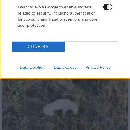
I want to allow Google to enable storage
related to security, including authentication
functionality and fraud prevention, and other
user protection.
ΕΛΛΑΔΑ
06·08·2026 00:09
CONFIRM
Σαν σήμερα 6 Αυγούστου: Πεθαίνει η Ρίτα
Σακελλαρίου, η λαϊκή ντίβα που έκανε τη ζωή
της τραγούδι
Data Deletion
Data Access
Privacy Policy