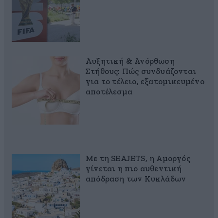
Αυξητική & Ανόρθωση
Στήθους: Πώς συνδυάζονται
για το τέλειο, εξατομικευμένο
αποτέλεσμα
Με τη SEAJETS, η Αμοργός
γίνεται η πιο αυθεντική
απόδραση των Κυκλάδων