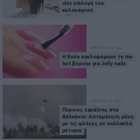
chic επιλογή του
καλοκαιριού
ΟΜΟΡΦΙΑ
1 λ. πριν
Η Essie κυκλοφόρησε το πιο
hot βερνίκι για Jelly nails
ΚΟΣΜΟΣ
4 λ. πριν
Πύρινος εφιάλτης στα
Βαλκάνια: Ασταμάτητη μάχη
με τις φλόγες σε πολλαπλά
μέτωπα