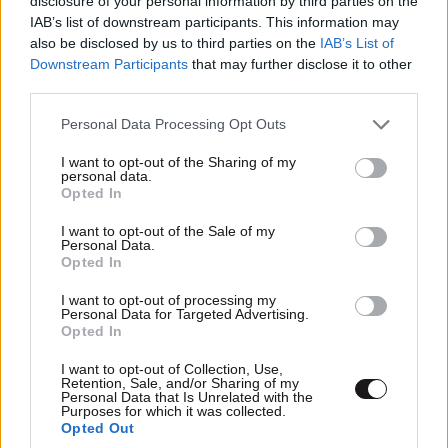
disclosure of your personal information by third parties on the
IAB’s list of downstream participants. This information may
also be disclosed by us to third parties on the
IAB’s List of
Downstream Participants
that may further disclose it to other
third parties.
Please note that this website/app uses one or more Google
Personal Data Processing Opt Outs
services and may gather and store information including but
not limited to your visit or usage behaviour. You may click to
I want to opt-out of the Sharing of my
personal data.
grant or deny consent to Google and its third-party tags to
Opted In
use your data for below specified purposes in below Google
consent section.
I want to opt-out of the Sale of my
Personal Data.
Opted In
I want to opt-out of processing my
Personal Data for Targeted Advertising.
Opted In
I want to opt-out of Collection, Use,
Retention, Sale, and/or Sharing of my
Personal Data that Is Unrelated with the
Purposes for which it was collected.
Opted Out