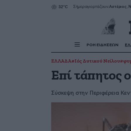
Αστέριος, Ν
Σήμερα
γιορτάζουν:
ΡΟΗ ΕΙΔΗΣΕΩΝ
ΕΛ
ΕΛΛΑΔΑ
#Ιός Δυτικού Νείλου
#φυ
Επί τάπητος ο
Σύσκεψη στην Περιφέρεια Κεν