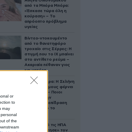
Αθηνά Οικονομάκου
από τα Μπόρα Μπόρα:
«Έσκασε τώρα όλη η
κούραση» – Το
απρόοπτο πρόβλημα
υγείας
Βίντεο-ντοκουμέντο
από το θανατηφόρο
τροχαίο στις Σέρρες: Η
στιγμή που το ΙΧ μπαίνει
στο αντίθετο ρεύμα –
Ακαριαία πέθαναν γιος
και μητέρα
Ζώδια σήμερα: Η Σελήνη
στους Διδύμους φέρνει
ανατροπές – Ποιοι
sonal or
δέχονται την
ection to
ευεργετική επίδραση
ou may
του Δία από το
απόγευμα;
 personal
out of the
Ζευγάρι από τις ΗΠΑ
 downstream
που «υιοθέτησε» τον