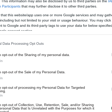
. This information may also be disclosed by us to third parties on the
IA
Participants
that may further disclose it to other third parties.
 that this website/app uses one or more Google services and may gath
including but not limited to your visit or usage behaviour. You may click 
 to Google and its third-party tags to use your data for below specifi
ogle consent section.
ίωσης, έκανε λόγο για μεμονωμένο περιστατικό,
l Data Processing Opt Outs
ι μια σειρά άλλων ζητημάτων που έχουν να
o opt-out of the Sharing of my personal data.
ηρεσιών και την ενημέρωση των πολιτών σε
In
ιες και ιούς.
o opt-out of the Sale of my Personal Data.
In
to opt-out of processing my Personal Data for Targeted
ing.
In
o opt-out of Collection, Use, Retention, Sale, and/or Sharing
επανεξέταση για τη φυματίωση
ersonal Data that Is Unrelated with the Purposes for which it
lected.