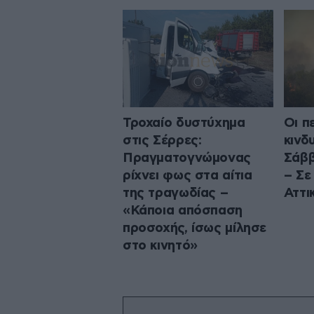
Τροχαίο δυστύχημα
Οι π
στις Σέρρες:
κινδ
Πραγματογνώμονας
Σάββ
ρίχνει φως στα αίτια
– Σε
της τραγωδίας –
Αττι
«Κάποια απόσπαση
προσοχής, ίσως μίλησε
στο κινητό»