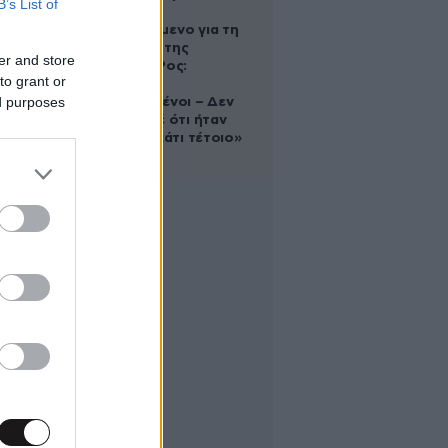
B’s List of
Αφγανό
κατηγορούμενο για τη
δολοφονία της
er and store
Ελίζαμπεθ Ρος:
to grant or
«Είμαστε
ed purposes
συντετριμμένοι – Δεν
έδειξε ποτέ ότι ήταν
ικανός για κάτι τέτοιο»