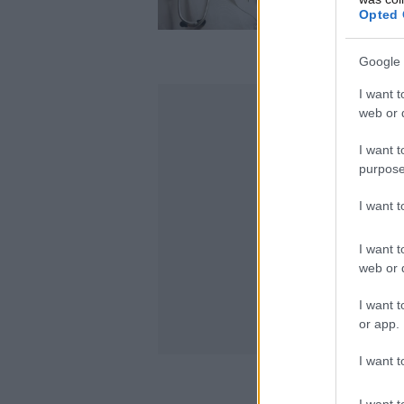
Opted 
Google 
I want t
web or d
I want t
purpose
I want 
I want t
web or d
I want t
or app.
I want t
I want t