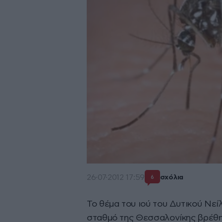
26·07·2012 17:59
σχόλια
6
Το θέμα του ιού του Δυτικού Νεί
σταθμό της Θεσσαλονίκης βρέθη