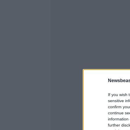
Newsbeast
If you wish 
sensitive in
confirm you
continue se
information 
further disc