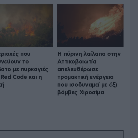
εριοχές που
Η πύρινη λαίλαπα στην
υνεύουν το
Αττικοβοιωτία
ατο με πυρκαγιές
απελευθέρωσε
 Red Code και η
τρομακτική ενέργεια
κή
που ισοδυναμεί με έξι
βόμβες Χιροσίμα