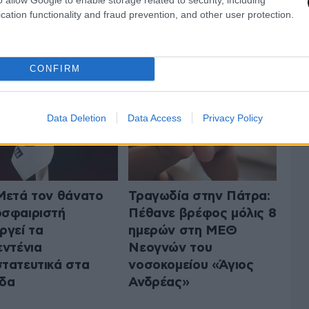
cation functionality and fraud prevention, and other user protection.
 ΤΗΝ ΕΛΛΑΔΑ
ΟΛΑ ΤΑ ΑΡΘΡΑ
CONFIRM
Data Deletion
Data Access
Privacy Policy
Μετά τον θάνατο
Τραγωδία στην Πάτρα:
σφαιριστή
Πέθανε βρέφος μόλις 8
ργεί τα
ημερών στη ΜΕΘ
εντένια
Νεογνών του
τατευτικά στα
νοσοκομείου «Άγιος
δα
Ανδρέας»