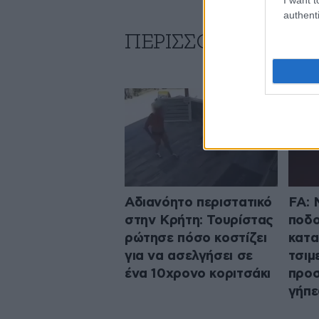
authenti
ΠΕΡΙΣΣΟΤΕΡΑ ΑΠΟ
Αδιανόητο περιστατικό
FA: 
στην Κρήτη: Τουρίστας
ποδο
ρώτησε πόσο κοστίζει
κατα
για να ασελγήσει σε
τσιμ
ένα 10χρονο κοριτσάκι
προσ
γήπε