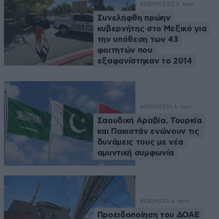
ΚΟΣΜΟΣ
22 λ. πριν
Συνελήφθη πρώην
κυβερνήτης στο Μεξικό για
την υπόθεση των 43
φοιτητών που
εξαφανίστηκαν το 2014
ΚΟΣΜΟΣ
51 λ. πριν
Σαουδική Αραβία, Τουρκία
και Πακιστάν ενώνουν τις
δυνάμεις τους με νέα
αμυντική συμφωνία
ΚΟΣΜΟΣ
1 ω. πριν
Προειδοποίηση του ΔΟΑΕ