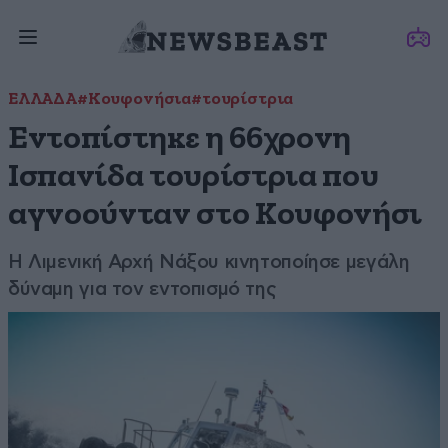
ΕΛΛΑΔΑ
#Κουφονήσια
#τουρίστρια
Εντοπίστηκε η 66χρονη
Ισπανίδα τουρίστρια που
αγνοούνταν στο Κουφονήσι
Η Λιμενική Αρχή Νάξου κινητοποίησε μεγάλη
δύναμη για τον εντοπισμό της