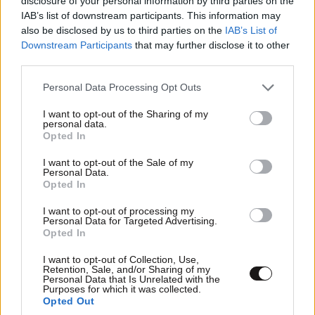
disclosure of your personal information by third parties on the
IAB’s list of downstream participants. This information may
also be disclosed by us to third parties on the
IAB’s List of
Downstream Participants
that may further disclose it to other
third parties.
Please note that this website/app uses one or more Google
Personal Data Processing Opt Outs
services and may gather and store information including but
not limited to your visit or usage behaviour. You may click to
I want to opt-out of the Sharing of my
personal data.
grant or deny consent to Google and its third-party tags to
Opted In
use your data for below specified purposes in below Google
consent section.
I want to opt-out of the Sale of my
Personal Data.
Opted In
I want to opt-out of processing my
Personal Data for Targeted Advertising.
Opted In
I want to opt-out of Collection, Use,
Retention, Sale, and/or Sharing of my
Personal Data that Is Unrelated with the
Purposes for which it was collected.
Opted Out