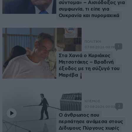
σύντομα» – Αισιόδοξος για
συμφωνία, τι είπε για
Ουκρανία και πυρομαχικά
ΠΟΛΙΤΙΚΗ
1
07·08·2026 00:19
Στα Χανιά ο Κυριάκος
Μητσοτάκης – Βραδινή
έξοδος με τη σύζυγό του
Μαρέβα
ΚΟΣΜΟΣ
2
07·08·2026 00:03
Ο άνθρωπος που
περπάτησε ανάμεσα στους
Δίδυμους Πύργους χωρίς