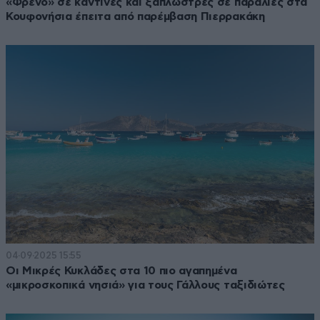
«Φρένο» σε καντίνες και ξαπλώστρες σε παραλίες στα
Κουφονήσια έπειτα από παρέμβαση Πιερρακάκη
04·09·2025 15:55
Οι Μικρές Κυκλάδες στα 10 πιο αγαπημένα
«μικροσκοπικά νησιά» για τους Γάλλους ταξιδιώτες