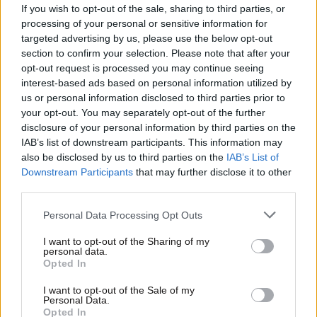
If you wish to opt-out of the sale, sharing to third parties, or
processing of your personal or sensitive information for
targeted advertising by us, please use the below opt-out
section to confirm your selection. Please note that after your
opt-out request is processed you may continue seeing
interest-based ads based on personal information utilized by
us or personal information disclosed to third parties prior to
your opt-out. You may separately opt-out of the further
disclosure of your personal information by third parties on the
IAB’s list of downstream participants. This information may
10·08·2025 00:16
also be disclosed by us to third parties on the
IAB’s List of
Με διπλή προσπάθεια το Superjet κατάφερε να δέσει
Downstream Participants
that may further disclose it to other
στο Κουφονήσια – Δείτε βίντεο
third parties.
Please note that this website/app uses one or more Google
Personal Data Processing Opt Outs
services and may gather and store information including but
not limited to your visit or usage behaviour. You may click to
I want to opt-out of the Sharing of my
personal data.
grant or deny consent to Google and its third-party tags to
Opted In
use your data for below specified purposes in below Google
consent section.
I want to opt-out of the Sale of my
Personal Data.
Opted In