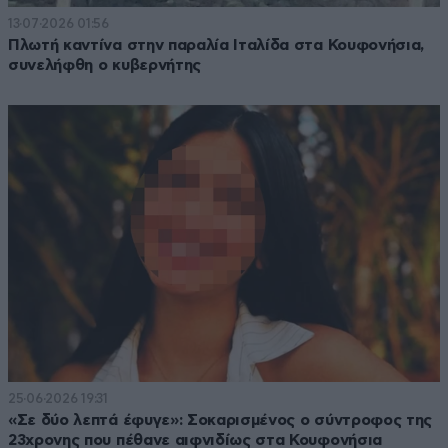
13·07·2026 01:56
Πλωτή καντίνα στην παραλία Ιταλίδα στα Κουφονήσια,
συνελήφθη ο κυβερνήτης
25·06·2026 19:31
«Σε δύο λεπτά έφυγε»: Σοκαρισμένος ο σύντροφος της
23χρονης που πέθανε αιφνιδίως στα Κουφονήσια