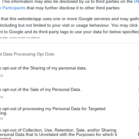
. This information may also be disclosed by us to third parties on the
IA
ρίσκονται σε κατάσταση ετοιμότητας.
Participants
that may further disclose it to other third parties.
 that this website/app uses one or more Google services and may gath
including but not limited to your visit or usage behaviour. You may click 
 to Google and its third-party tags to use your data for below specifi
ogle consent section.
l Data Processing Opt Outs
o opt-out of the Sharing of my personal data.
In
o opt-out of the Sale of my Personal Data.
In
to opt-out of processing my Personal Data for Targeted
ing.
In
o opt-out of Collection, Use, Retention, Sale, and/or Sharing
ersonal Data that Is Unrelated with the Purposes for which it
lected.