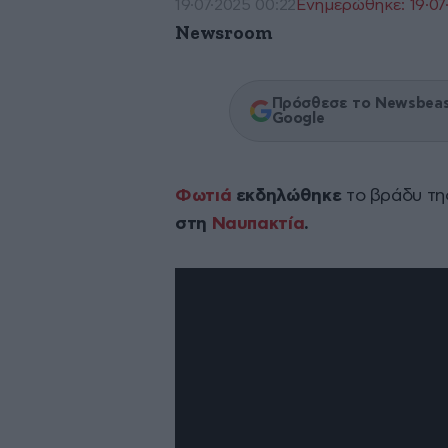
19·07·2025 00:22
Ενημερώθηκε: 19·07
Newsroom
Πρόσθεσε το Newsbeast
Google
Φωτιά
εκδηλώθηκε
το βράδυ τ
στη
Ναυπακτία
.