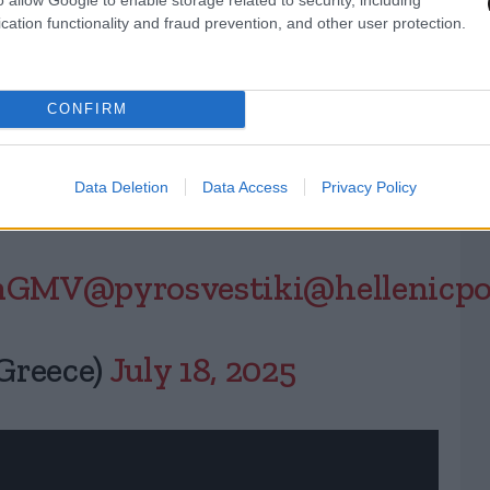
cation functionality and fraud prevention, and other user protection.
ετοιμότητα και ακολουθείτε
CONFIRM
χών
Data Deletion
Data Access
Privacy Policy
lnGMV
@pyrosvestiki
@hellenicpo
Greece)
July 18, 2025