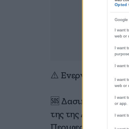
Opted 
Google 
I want t
web or d
I want t
purpose
I want 
⚠️ Ενεργοποίηση 1
I want t
web or d
I want t
🆘 Δασική πυρκαγι
or app.
της της Δημοτικής
I want t
Περιφερειακής Εν
I want t