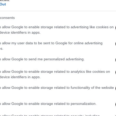
Out
consents
o allow Google to enable storage related to advertising like cookies on
evice identifiers in apps.
o allow my user data to be sent to Google for online advertising
s.
to allow Google to send me personalized advertising.
⃣1⃣2⃣
o allow Google to enable storage related to analytics like cookies on
evice identifiers in apps.
o allow Google to enable storage related to functionality of the website
ά στην περιοχή
#Μολυκρείου
 Ενότητας
#Αντιρρίου
της
o allow Google to enable storage related to personalization.
ότητας
#Αιτωλοακαρνανίας
o allow Google to enable storage related to security, including