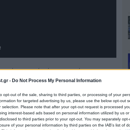
ηση ενώ στο σημείο σύμφωνα με σύμφωνα με την
 Πυροσβεστική οι δυνάμεις ενισχύθηκαν σε 71
.gr -
Do Not Process My Personal Information
 ομάδες πεζοπόρων της 6ης ΕΜΟΔΕ και 15
to opt-out of the sale, sharing to third parties, or processing of your per
οφόρες ΟΤΑ.
formation for targeted advertising by us, please use the below opt-out s
r selection. Please note that after your opt-out request is processed y
eing interest-based ads based on personal information utilized by us or
disclosed to third parties prior to your opt-out. You may separately opt-
losure of your personal information by third parties on the IAB’s list of
ποστέλλοντας μήνυμα στους κατοίκους του