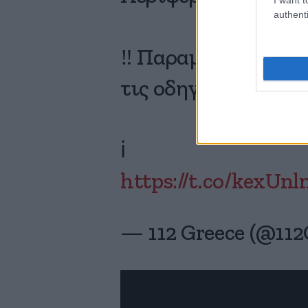
authenti
‼️ Παραμείνετε σε 
τις οδηγίες των Αρ
ℹ️
https://t.co/kexUn
— 112 Greece (@112