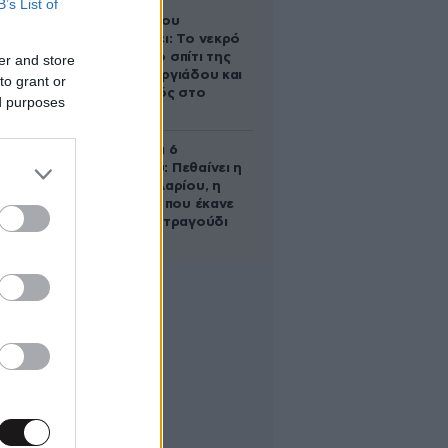
B’s List of
Ο Στράτος
Τζώρτζογλου
αποκαλύπτει: Το νεκρό
έμβρυο στο σπίτι της
er and store
Μαρίας Γεωργιάδου και
to grant or
ο εγκλεισμός στο
ed purposes
ψυχιατρείο
Σαν σήμερα 6
Αυγούστου: Πεθαίνει η
Ρίτα Σακελλαρίου, η
λαϊκή ντίβα που έκανε
τη ζωή της τραγούδι