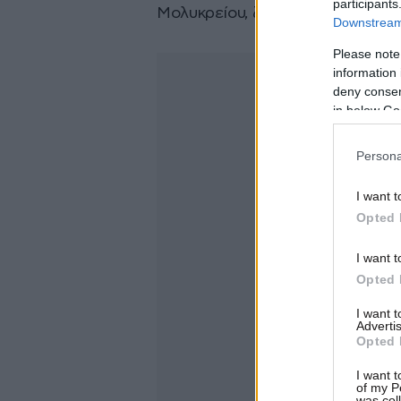
participants
Μολυκρείου, ζητώντας τους να β
Downstream 
Please note
information 
deny consent
in below Go
Persona
I want t
Opted 
I want t
Opted 
I want 
Advertis
Opted 
I want t
of my P
was col