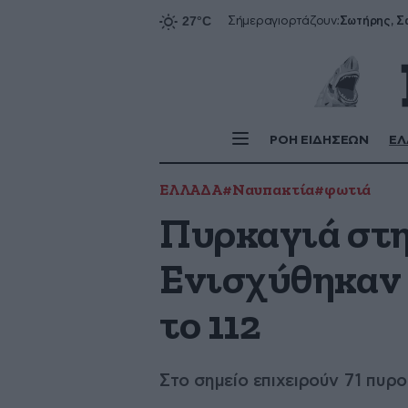
Σήμερα
γιορτάζουν:
ΡΟΗ ΕΙΔΗΣΕΩΝ
ΕΛ
ΕΛΛΑΔΑ
#Ναυπακτία
#φωτιά
Πυρκαγιά στη
Ενισχύθηκαν 
το 112
Στο σημείο επιχειρούν 71 πυρ