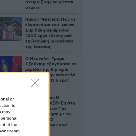
όνειρο ζωής να γίνεται
στάχτη
Παλάτι Marivent: Πώς οι
κληρονόμοι του Ιωάννη
Σαριδάκη αφαίρεσαν
1.300 έργα τέχνης από
τη βασιλική οικογένεια
της Ισπανίας
Ο Ντόναλντ Τραμπ
Τζούνιορ εξαγόρασε το
μερίδιο της Κίμπερλι
Γκίλφοϊλ στην πολυτελή
έπαυλη των 13,6 εκατ.
δολαρίων
Αθηνά Ωνάση: Η
sonal or
απρόσμενη εξέλιξη στη
ection to
διαμάχη με τον Γιάν
ou may
Τοπς – Η κίνηση με το
 personal
άλογο των 10
out of the
εκατομμυρίων ευρώ
 downstream