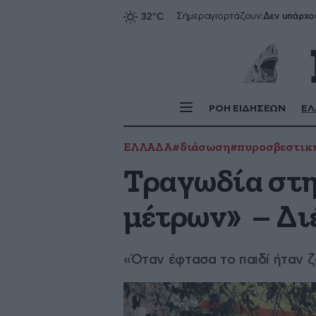
Δεν υπάρχο
Σήμερα
γιορτάζουν:
ΡΟΗ ΕΙΔΗΣΕΩΝ
ΕΛ
ΕΛΛΑΔΑ
#διάσωση
#πυροσβεστικ
Τραγωδία στη 
μέτρων» – Δι
«Όταν έφτασα το παιδί ήταν 