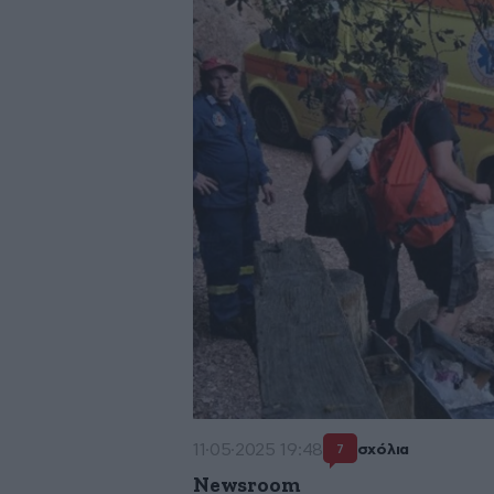
11·05·2025 19:48
σχόλια
7
Newsroom