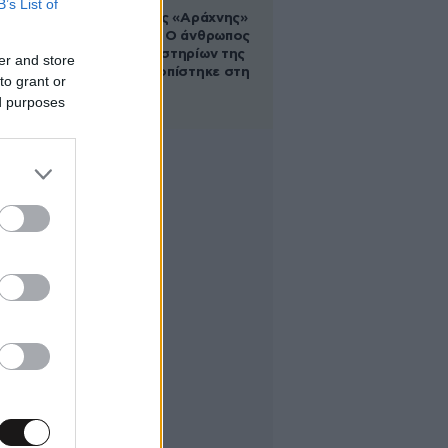
B’s List of
Στα ίχνη της «Αράχνης»
του Άσαντ: Ο άνθρωπος
των βασανιστηρίων της
er and store
Συρίας εντοπίστηκε στη
to grant or
Ρωσία
ed purposes