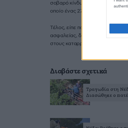
σοβαρό κίνδυνο. Θυμήθηκε και έν
authenti
οποίο ένας 27χρονος είχε τραυμα
Τέλος, είπε πως άτομα χωρίς την
ασφαλείας, δραστηριοποιούνται
στους καταρράκτες.
Διαβάστε σχετικά
Τραγωδία στη Νέδ
Διασώθηκε ο πατέ