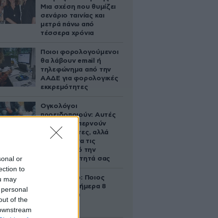
Μια σχέση που θυμίζει
σενάριο ταινίας και
μετρά πάνω από
τέσσερα χρόνια
Ποιοι φορολογούμενοι
θα λάβουν email ή
τηλεφώνημα από την
ΑΑΔΕ για φορολογικές
εκκρεμότητες
Ογκολόγοι
προειδοποιούν: Αυτές
οι τροφές, περνούν
απαρατήρητες, αλλά
καλό είναι να τις
βγάλετε από την
sonal or
καθημερινότητά σας
ection to
Εορτολόγιο: Ποιος
ou may
γιορτάζει σήμερα 8
 personal
Αυγούστου
out of the
 downstream