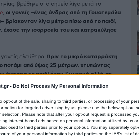
νίας, βρέθηκε στο σημείο λίγο μετά το
ve
,
οι γονείς –ένας άνδρας από τη Γουατεμάλα
α– βρίσκονταν λίγα μέτρα πίσω από το παιδί,
, έχασε την ισορροπία του και κατρακύλησε
ς γονείς ελεύθερο.
Πριν το μικρό καταρράκτη
το ποτάμι από ύψος 25 μέτρων, χτυπώντας
ν έφτασα το παιδί ήταν ζωντανό αλλά σε
εβάσει επάνω ο πατέρας του με κάποιον άλλο.»
.gr -
Do Not Process My Personal Information
to opt-out of the sale, sharing to third parties, or processing of your per
formation for targeted advertising by us, please use the below opt-out s
r selection. Please note that after your opt-out request is processed y
eing interest-based ads based on personal information utilized by us or
disclosed to third parties prior to your opt-out. You may separately opt-
losure of your personal information by third parties on the IAB’s list of