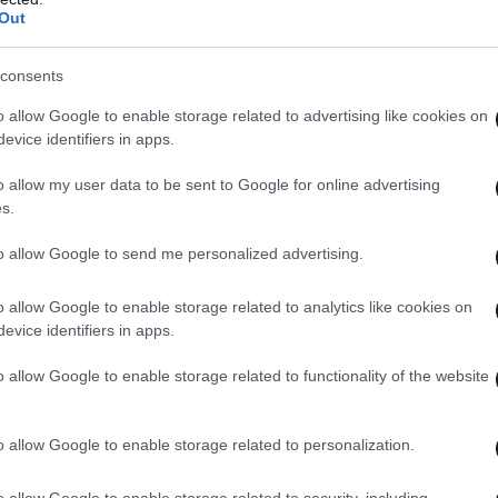
Out
consents
o allow Google to enable storage related to advertising like cookies on
evice identifiers in apps.
o allow my user data to be sent to Google for online advertising
s.
to allow Google to send me personalized advertising.
o allow Google to enable storage related to analytics like cookies on
ψηλό βαθμό επικινδυνότητας του μονοπατιού.
evice identifiers in apps.
τάς ο κίνδυνος, αλλά και από πάνω που
o allow Google to enable storage related to functionality of the website
».
o allow Google to enable storage related to personalization.
α μιας νέας, ασφαλέστερης διαδρομής που θα
ροσεγγίζουν το τοπίο χωρίς να διατρέχουν
o allow Google to enable storage related to security, including