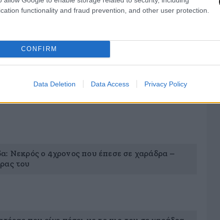
α παλιότερο περιστατικό του 2024, κατά το
cation functionality and fraud prevention, and other user protection.
τιστεί στο ίδιο μονοπάτι.
 απαραίτητη άδεια και χωρίς να τηρούν κανόνες
CONFIRM
 στην περιοχή προσφέροντας «ξεναγήσεις»
Data Deletion
Data Access
Privacy Policy
α: Νεκρός ο 4χρονος που έπεσε σε χαράδρα –
ρας του