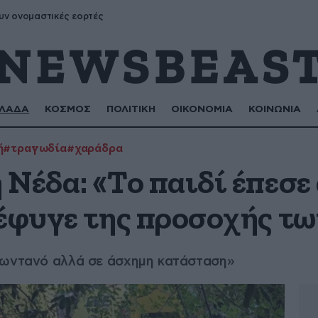
υν ονομαστικές εορτές
ΛΑΔΑ
ΚΟΣΜΟΣ
ΠΟΛΙΤΙΚΗ
ΟΙΚΟΝΟΜΙΑ
ΚΟΙΝΩΝΙΑ
ή
#τραγωδία
#χαράδρα
Νέδα: «Το παιδί έπεσε
έφυγε της προσοχής τω
ζωντανό αλλά σε άσχημη κατάσταση»