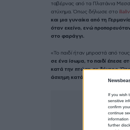
ταβέρνας από τα Πλατάνια Μεσση
ατύχημα. Όπως δήλωσε στο
iliali
και μια γυναίκα από τη Γερμανί
όταν εκείνο, ενώ προπορευόταν
στο φαράγγι.
«Το παιδί ήταν μπροστά από του
σε ένα ίσωμα, το παιδί έπεσε σ
κατά την πτώση σε δέντρο
.
Ότα
άσχημη κατάσταση
, το είχε αν
Newsbeast
If you wish 
sensitive in
confirm you
continue se
information 
further disc