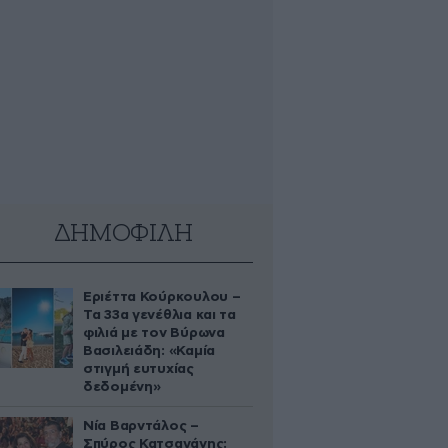
ΔΗΜΟΦΙΛΗ
Εριέττα Κούρκουλου –
Τα 33α γενέθλια και τα
φιλιά με τον Βύρωνα
Βασιλειάδη: «Καμία
στιγμή ευτυχίας
δεδομένη»
Νία Βαρντάλος –
Σπύρος Κατσαγάνης: