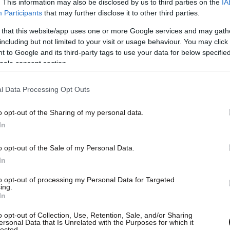
. This information may also be disclosed by us to third parties on the
IA
Participants
that may further disclose it to other third parties.
 that this website/app uses one or more Google services and may gath
including but not limited to your visit or usage behaviour. You may click 
 to Google and its third-party tags to use your data for below specifi
ogle consent section.
l Data Processing Opt Outs
o opt-out of the Sharing of my personal data.
In
o opt-out of the Sale of my Personal Data.
In
to opt-out of processing my Personal Data for Targeted
ing.
In
o opt-out of Collection, Use, Retention, Sale, and/or Sharing
ersonal Data that Is Unrelated with the Purposes for which it
lected.