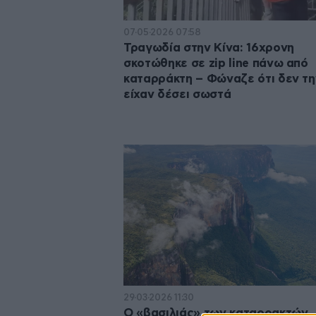
07·05·2026 07:58
Τραγωδία στην Κίνα: 16χρονη
σκοτώθηκε σε zip line πάνω από
καταρράκτη – Φώναζε ότι δεν τη
είχαν δέσει σωστά
29·03·2026 11:30
Ο «βασιλιάς» των καταρρακτών