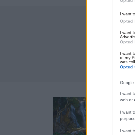
Opted 
I want t
Opted 
I want 
Advertis
Opted 
I want t
of my P
was col
Opted 
Google 
I want t
web or d
I want t
purpose
I want 