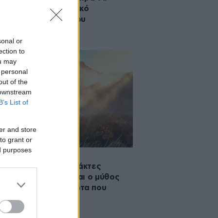
αλύψετε τον «μυστικό
δεισο» του Ταΰγετου
sonal or
ection to
ou may
 personal
out of the
 downstream
B’s List of
er and store
to grant or
ed purposes
·2026 10:30
ντυπωσιακοί καταρράκτες
ata delle Marmore και ο μύθος
απαγορευμένου έρωτα που
αλεί συγκίνηση