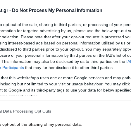
βει
μόλις τέσσερις φορές τα τελευταία
ανακ
.gr -
Do Not Process My Personal Information
15 χρόνια – Πώς μπορείτε να τον
παρά
δείτε
to opt-out of the sale, sharing to third parties, or processing of your per
formation for targeted advertising by us, please use the below opt-out s
r selection. Please note that after your opt-out request is processed y
eing interest-based ads based on personal information utilized by us or
disclosed to third parties prior to your opt-out. You may separately opt-
losure of your personal information by third parties on the IAB’s list of
. This information may also be disclosed by us to third parties on the
IA
Participants
that may further disclose it to other third parties.
 that this website/app uses one or more Google services and may gath
including but not limited to your visit or usage behaviour. You may click 
 to Google and its third-party tags to use your data for below specifi
08·02·2026 09:30
08·01
ogle consent section.
Ο υδάτινος παράδεισος στην καρδιά
Οι ε
η
της Κροατίας, είναι ο απόλυτος
Casc
l Data Processing Opt Outs
ς να
προορισμός για τους λάτρεις της
του 
φύσης
προκ
o opt-out of the Sharing of my personal data.