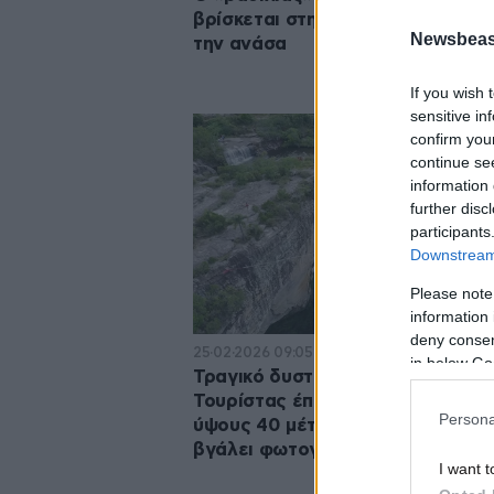
βρίσκεται στη Βενεζουέλα και κό
Newsbeast
την ανάσα
If you wish 
sensitive in
confirm you
continue se
information 
further disc
participants
Downstream 
Please note
information 
deny consent
25·02·2026 09:05
in below Go
Τραγικό δυστύχημα στη Βραζιλία:
Τουρίστας έπεσε από καταρράκτ
Persona
ύψους 40 μέτρων, προσπαθώντα
βγάλει φωτογραφία
I want t