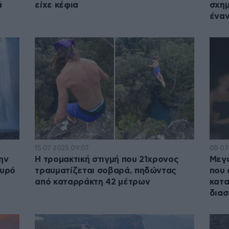
ά
είχε κέφια
σχημ
έναν
15·07·2025 09:07
08·07
ην
Η τρομακτική στιγμή που 21χρονος
Μεγά
αυρό
τραυματίζεται σοβαρά, πηδώντας
που 
από καταρράκτη 42 μέτρων
κατα
δια