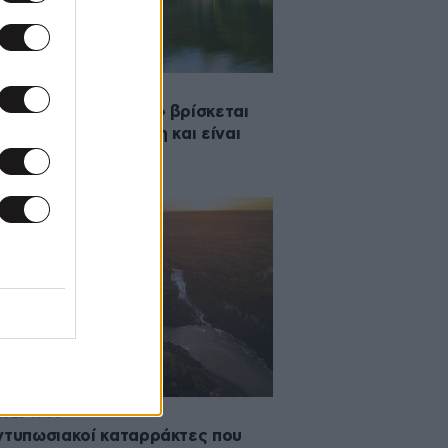
2025 10:30
Μπαλί της Ευρώπης» βρίσκεται
Βοσνία – Ερζεγοβίνη και είναι
θέαμα μαγικό
2025 10:30
ντυπωσιακοί καταρράκτες που