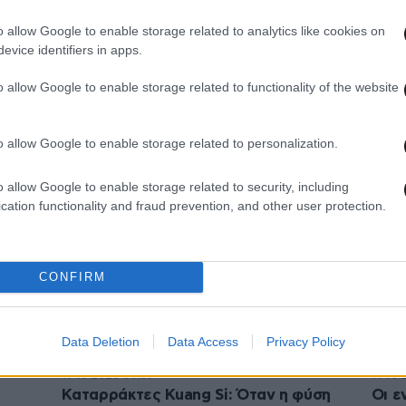
o allow Google to enable storage related to analytics like cookies on
evice identifiers in apps.
14·12·2025 10:31
12·12·
o allow Google to enable storage related to functionality of the website
Στον Καταρράκτη Λειβαδίτη στην
Το «
άος
Ξάνθη, η φύση είναι στα καλύτερά
στη 
της
ένα 
o allow Google to enable storage related to personalization.
o allow Google to enable storage related to security, including
cation functionality and fraud prevention, and other user protection.
CONFIRM
Data Deletion
Data Access
Privacy Policy
17·10·2025 09:30
14·10·
Καταρράκτες Kuang Si: Όταν η φύση
Οι ε