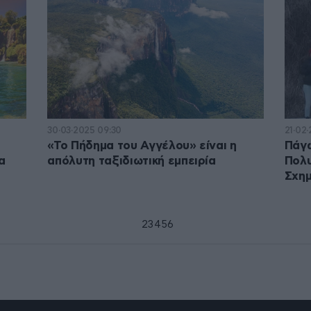
30·03·2025 09:30
21·02·
«Το Πήδημα του Αγγέλου» είναι η
Πάγω
α
απόλυτη ταξιδιωτική εμπειρία
Πολυ
Σχημ
1
2
3
4
5
6