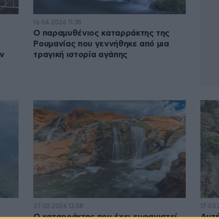
16·04·2026 11:38
Ο παραμυθένιος καταρράκτης της
Ρουμανίας που γεννήθηκε από μια
ν
τραγική ιστορία αγάπης
27·03·2026 13:58
17·03·
Ο καταρράκτης που έχει εμφανιστεί
Αυτή