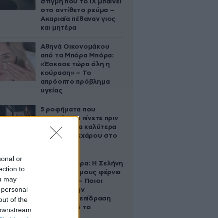
στιγμή που το ΙΧ μπαίνει
στο αντίθετο ρεύμα –
Ακαριαία πέθαναν γιος
και μητέρα
Αθηνά Οικονομάκου
από τα Μπόρα Μπόρα:
«Έσκασε τώρα όλη η
κούραση» – Το
απρόοπτο πρόβλημα
υγείας
5 ροφήματα που
μπορείτε να πίνετε πριν
τον ύπνο για καλύτερα
επίπεδα σακχάρου στο
αίμα
sonal or
Ζώδια σήμερα: Η Σελήνη
ection to
στους Διδύμους φέρνει
ou may
ανατροπές – Ποιοι
 personal
δέχονται την
ευεργετική επίδραση
out of the
του Δία από το
 downstream
απόγευμα;