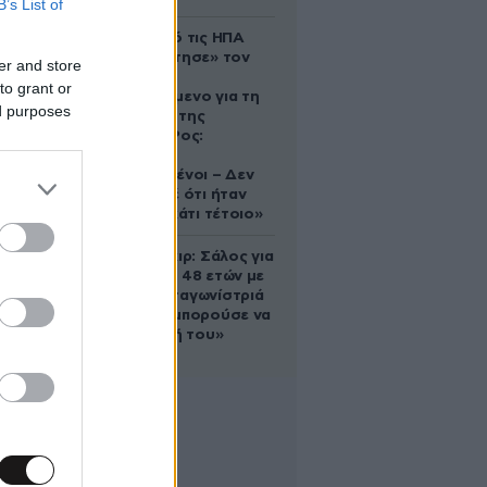
B’s List of
Ζευγάρι από τις ΗΠΑ
που «υιοθέτησε» τον
er and store
Αφγανό
to grant or
κατηγορούμενο για τη
ed purposes
δολοφονία της
Ελίζαμπεθ Ρος:
«Είμαστε
συντετριμμένοι – Δεν
έδειξε ποτέ ότι ήταν
ικανός για κάτι τέτοιο»
Ρίτσαρντ Γκιρ: Σάλος για
τη διαφορά 48 ετών με
τη συμπρωταγωνίστριά
του – «Θα μπορούσε να
είναι εγγονή του»