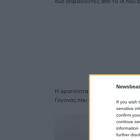
δύο επιβαίνοντες από το ΙΧ που 
Newsbeast
Η ορατότητα στην περιοχή είναι ι
Γεγονός που σαφώς έπαιξε τον π
If you wish 
sensitive in
confirm you
continue se
information 
further disc