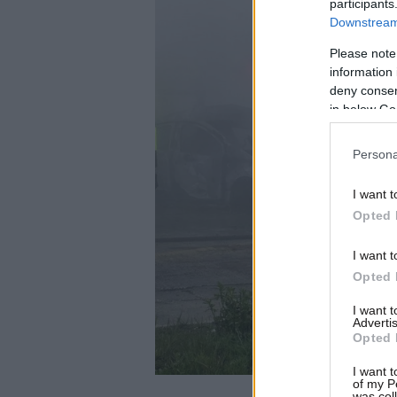
participants
Downstream 
Please note
information 
deny consent
in below Go
Persona
I want t
Opted 
I want t
Opted 
I want 
Advertis
Opted 
I want t
of my P
was col