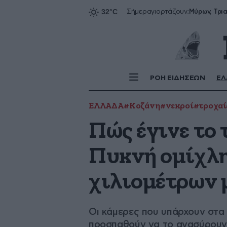
Σήμερα
γιορτάζουν:
ΡΟΗ ΕΙΔΗΣΕΩΝ
ΕΛ
ΕΛΛΑΔΑ
#Κοζάνη
#νεκροί
#τροχαί
Πώς έγινε το 
Πυκνή ομίχλη
χιλιομέτρων 
Οι κάμερες που υπάρχουν στα 
προσπαθούν να το ανασύρουν 