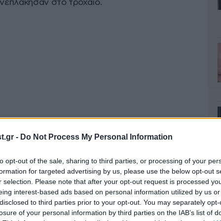
ενεπλάκησαν στο τροχαίο.
.gr -
Do Not Process My Personal Information
διαίτερα χαμηλή εξαιτίας της πυκνής ομίχλης.
ιο σημαντικό ρόλο στο δυστύχημα.
to opt-out of the sale, sharing to third parties, or processing of your per
formation for targeted advertising by us, please use the below opt-out s
r selection. Please note that after your opt-out request is processed y
eing interest-based ads based on personal information utilized by us or
disclosed to third parties prior to your opt-out. You may separately opt-
losure of your personal information by third parties on the IAB’s list of