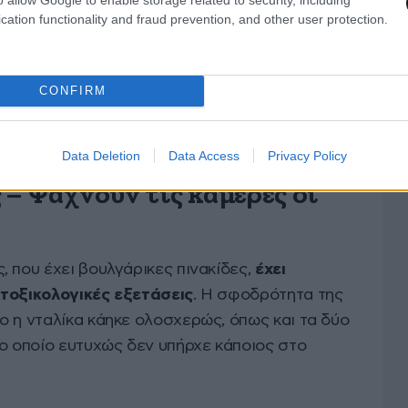
cation functionality and fraud prevention, and other user protection.
CONFIRM
Data Deletion
Data Access
Privacy Policy
 – Ψάχνουν τις κάμερες οι
 που έχει βουλγάρικες πινακίδες,
έχει
 τοξικολογικές εξετάσεις
. Η σφοδρότητα της
ο η νταλίκα κάηκε ολοσχερώς, όπως και τα δύο
το οποίο ευτυχώς δεν υπήρχε κάποιος στο