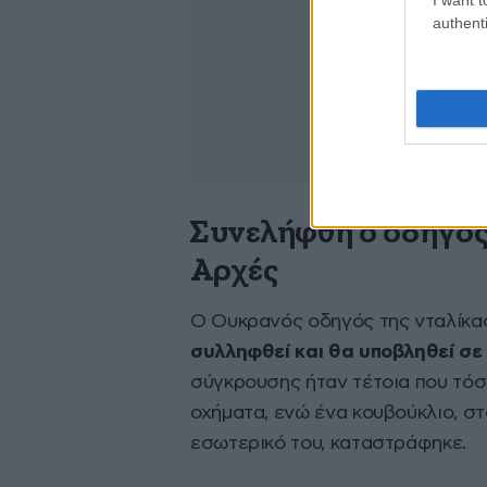
authenti
Συνελήφθη ο οδηγός
Αρχές
Ο Ουκρανός οδηγός της νταλίκας,
συλληφθεί και θα υποβληθεί σε
σύγκρουσης ήταν τέτοια που τόσ
οχήματα, ενώ ένα κουβούκλιο, σ
εσωτερικό του, καταστράφηκε.