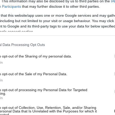
. This information may also be disclosed by us to third parties on the
IA
Participants
that may further disclose it to other third parties.
 that this website/app uses one or more Google services and may gath
including but not limited to your visit or usage behaviour. You may click 
 to Google and its third-party tags to use your data for below specifi
ogle consent section.
l Data Processing Opt Outs
o opt-out of the Sharing of my personal data.
In
o opt-out of the Sale of my Personal Data.
In
to opt-out of processing my Personal Data for Targeted
ing.
In
o opt-out of Collection, Use, Retention, Sale, and/or Sharing
ersonal Data that Is Unrelated with the Purposes for which it
lected.