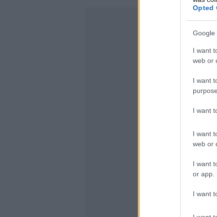
Opted 
Google 
I want t
web or d
I want t
purpose
I want 
I want t
web or d
I want t
or app.
I want t
I want t