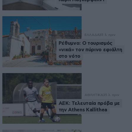
ΕΛΛΑΔΑ
35 λ. πριν
Ρέθυμνο: Ο τουρισμός
«νικά» τον πύρινο εφιάλτη
στο νότο
ΑΘΛΗΤΙΚΑ
35 λ. πριν
ΑΕΚ: Τελευταία πρόβα με
την Athens Kallithea