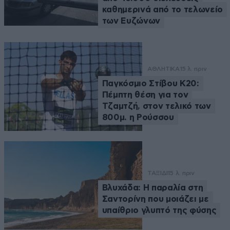
καθημερινά από το τελωνείο
των Ευζώνων
ΑΘΛΗΤΙΚΑ
15 λ. πριν
Παγκόσμιο Στίβου Κ20:
Πέμπτη θέση για τον
Τζαμτζή, στον τελικό των
800μ. η Ρούσσου
ΤΑΞΙΔΙ
15 λ. πριν
Βλυχάδα: Η παραλία στη
Σαντορίνη που μοιάζει με
υπαίθριο γλυπτό της φύσης