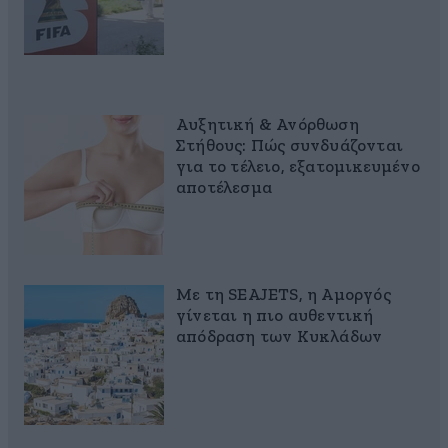
Αυξητική & Ανόρθωση
Στήθους: Πώς συνδυάζονται
για το τέλειο, εξατομικευμένο
αποτέλεσμα
Με τη SEAJETS, η Αμοργός
γίνεται η πιο αυθεντική
απόδραση των Κυκλάδων