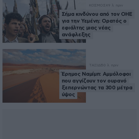
ΚΟΣΜΟΣ
49 λ. πριν
Σήμα κινδύνου από τον ΟΗΕ
για την Υεμένη: Ορατός ο
εφιάλτης μιας νέας
ανάφλεξης
ΤΑΞΙΔΙ
50 λ. πριν
Έρημος Ναμίμπ: Αμμόλοφοι
που αγγίζουν τον ουρανό
ξεπερνώντας τα 300 μέτρα
ύψος