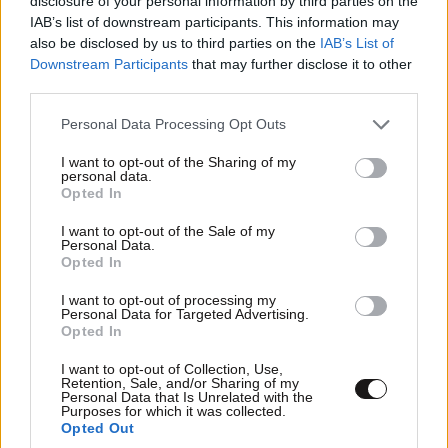
disclosure of your personal information by third parties on the
IAB’s list of downstream participants. This information may
also be disclosed by us to third parties on the
IAB’s List of
Downstream Participants
that may further disclose it to other
third parties.
Please note that this website/app uses one or more Google
Personal Data Processing Opt Outs
services and may gather and store information including but
not limited to your visit or usage behaviour. You may click to
I want to opt-out of the Sharing of my
personal data.
grant or deny consent to Google and its third-party tags to
Opted In
use your data for below specified purposes in below Google
consent section.
I want to opt-out of the Sale of my
Personal Data.
Opted In
I want to opt-out of processing my
Personal Data for Targeted Advertising.
Opted In
I want to opt-out of Collection, Use,
Retention, Sale, and/or Sharing of my
Personal Data that Is Unrelated with the
Purposes for which it was collected.
Opted Out