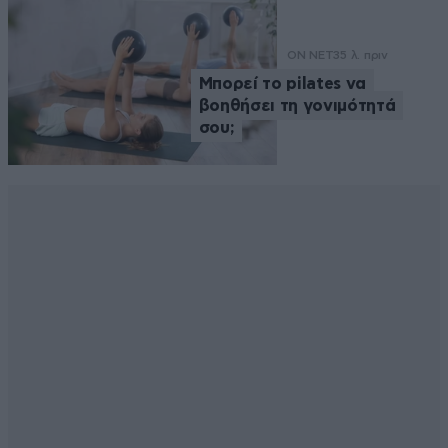
ON NET
35 λ. πριν
Μπορεί το pilates να
βοηθήσει τη γονιμότητά
σου;