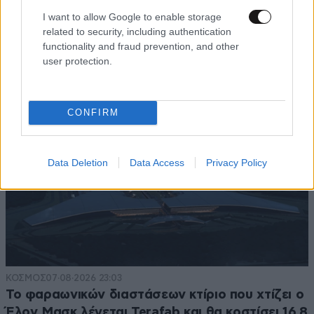
ΑΘΛΗΤΙΚΑ
07·08·2026 21:30
I want to allow Google to enable storage
Ακυρώνει δύο συμβόλαια ο Λαρεντζάκης και
related to security, including authentication
functionality and fraud prevention, and other
υπογράφει σε ελληνική ομάδα-έκπληξη!
user protection.
CONFIRM
Data Deletion
Data Access
Privacy Policy
ΚΟΣΜΟΣ
07·08·2026 23:03
Το φαραωνικών διαστάσεων κτίριο που χτίζει ο
Έλον Μασκ λέγεται Terafab και θα κοστίσει 16,8