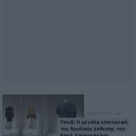
LIFESTYLE
21 λ. πριν
Fendi: Η μεγάλη επιστροφή
της θρυλικής έκθεσης του
Καρλ Λάγκερφελντ