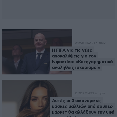
ΑΘΛΗΤΙΚΑ
21 λ. πριν
Η FIFA για τις νέες
αποκαλύψεις για τον
Ινφαντίνο: «Κατηγορηματικά
αναληθείς ισχυρισμοί»
ΟΜΟΡΦΙΑ
32 λ. πριν
Αυτές οι 3 οικονομικές
μάσκες μαλλιών από σούπερ
μάρκετ θα αλλάξουν την υφή