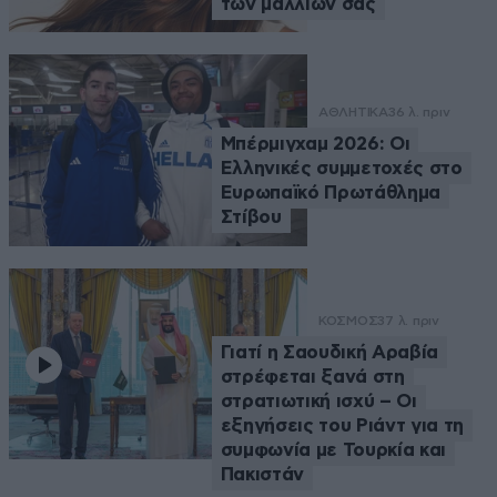
των μαλλιών σας
ΑΘΛΗΤΙΚΑ
36 λ. πριν
Μπέρμιγχαμ 2026: Οι
Ελληνικές συμμετοχές στο
Ευρωπαϊκό Πρωτάθλημα
Στίβου
ΚΟΣΜΟΣ
37 λ. πριν
Γιατί η Σαουδική Αραβία
στρέφεται ξανά στη
στρατιωτική ισχύ – Οι
εξηγήσεις του Ριάντ για τη
συμφωνία με Τουρκία και
Πακιστάν