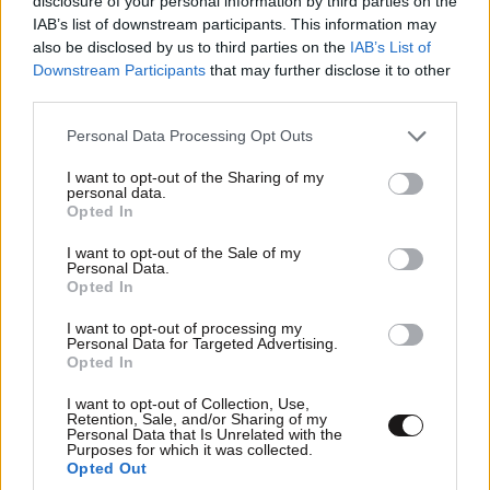
disclosure of your personal information by third parties on the
IAB’s list of downstream participants. This information may
also be disclosed by us to third parties on the
IAB’s List of
Downstream Participants
that may further disclose it to other
third parties.
Please note that this website/app uses one or more Google
Personal Data Processing Opt Outs
services and may gather and store information including but
ΚΟΣΜΟΣ
07·08·2026 23:03
not limited to your visit or usage behaviour. You may click to
I want to opt-out of the Sharing of my
Το φαραωνικών διαστάσεων κτίριο που χτίζει ο
personal data.
grant or deny consent to Google and its third-party tags to
Opted In
Έλον Μασκ λέγεται Terafab και θα κοστίσει 16,8
use your data for below specified purposes in below Google
δισ. δολάρια
consent section.
I want to opt-out of the Sale of my
Personal Data.
Opted In
I want to opt-out of processing my
Personal Data for Targeted Advertising.
Opted In
I want to opt-out of Collection, Use,
Retention, Sale, and/or Sharing of my
Personal Data that Is Unrelated with the
Purposes for which it was collected.
Opted Out