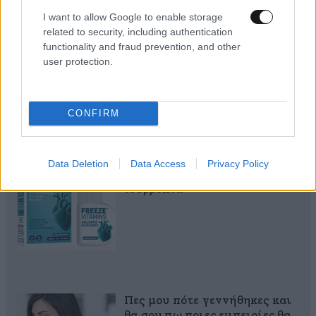
MARKET NEWS
I want to allow Google to enable storage
related to security, including authentication
Εργοθεραπεία,
functionality and fraud prevention, and other
Φυσικοθεραπεία ή
user protection.
Λογοθεραπεία; Οδηγός
σπουδών και επαγγελματικών
προοπτικών
CONFIRM
Ο απόλυτος σύμμαχος στην
Data Deletion
Data Access
Privacy Policy
αποτοξίνωση & την ορμονική
ισορροπία
Πες μου πότε γεννήθηκες και
θα σου πω ποιες εμπειρίες θα