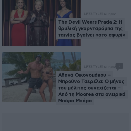
LIFESTYLE
1 ω. πριν
The Devil Wears Prada 2: Η
θρυλική γκαρνταρόμπα της
ταινίας βγαίνει «στο σφυρί»
2
LIFESTYLE
1 ω. πριν
Αθηνά Οικονομάκου –
Μπρούνο Τσερέλα: Ο μήνας
του μέλιτος συνεχίζεται –
Από τη Moorea στα ονειρικά
Μπόρα Μπόρα