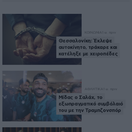
ΚΟΙΝΩΝΙΑ
1 ω. πριν
Θεσσαλονίκη: Έκλεψε
αυτοκίνητο, τράκαρε και
κατέληξε με χειροπέδες
ΑΘΛΗΤΙΚΑ
1 ω. πριν
Μίδας ο Σαλάχ, το
εξωπραγματικό συμβόλαιό
του με την Τραμπζονσπόρ