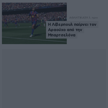
ΑΘΛΗΤΙΚΑ
59 λ. πριν
Η Λίβερπουλ παίρνει τον
Αραούχο από την
Μπαρτσελόνα