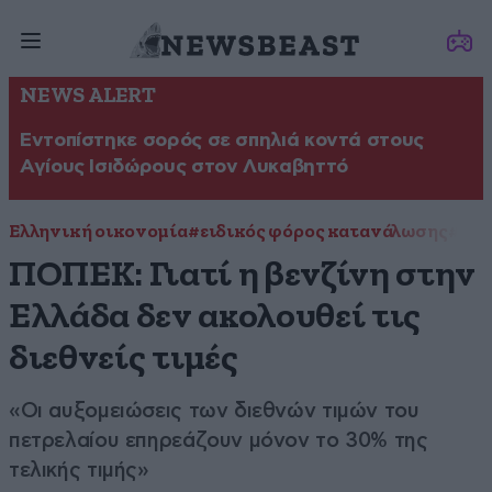
NEWS ALERT
Εντοπίστηκε σορός σε σπηλιά κοντά στους
Αγίους Ισιδώρους στον Λυκαβηττό
Ελληνική οικονομία
#ειδικός φόρος κατανάλωσης
#καύ
ΠΟΠΕΚ: Γιατί η βενζίνη στην
Ελλάδα δεν ακολουθεί τις
διεθνείς τιμές
«Οι αυξομειώσεις των διεθνών τιμών του
πετρελαίου επηρεάζουν μόνον το 30% της
τελικής τιμής»