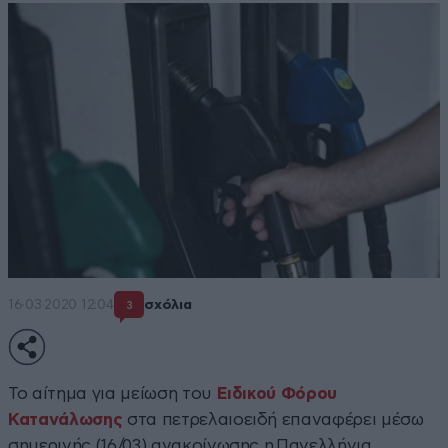
16·03·2020 12:04
σχόλια
3
Το αίτημα για μείωση του
Ειδικού Φόρου
Κατανάλωσης
στα πετρελαιοειδή επαναφέρει μέσω
σημερινής (16/03) ανακοίνωσης η Πανελλήνια