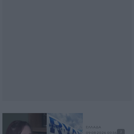
ΕΛΛΑΔΑ
2
09·08·2026 00:36