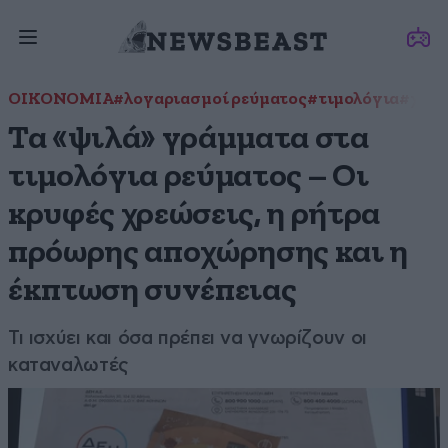
ΟΙΚΟΝΟΜΙΑ
#λογαριασμοί ρεύματος
#τιμολόγια
#χρεώ
Τα «ψιλά» γράμματα στα
τιμολόγια ρεύματος – Οι
κρυφές χρεώσεις, η ρήτρα
πρόωρης αποχώρησης και η
έκπτωση συνέπειας
Τι ισχύει και όσα πρέπει να γνωρίζουν οι
καταναλωτές