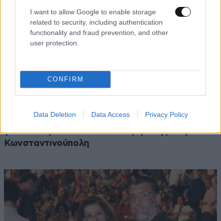
I want to allow Google to enable storage
related to security, including authentication
functionality and fraud prevention, and other
user protection.
CONFIRM
LIFESTYLE
08·08·2026 21:36
Data Deletion
Data Access
Privacy Policy
Μαρία Εκμεκτσίογλου: «17 λευκά τριαντάφυλλα
για έναν χρόνο» από τον σύζυγό της στην
Κωνσταντινούπολη