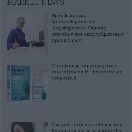
MARKET NEWS
Εργοθεραπεία,
Φυσικοθεραπεία ή
Λογοθεραπεία; Οδηγός
σπουδών και επαγγελματικών
προοπτικών
Ο απόλυτος σύμμαχος στην
αποτοξίνωση & την ορμονική
ισορροπία
Πες μου πότε γεννήθηκες και
θα σου πω ποιες εμπειρίες θα