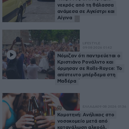
νεκρός από τη θάλασσα
ανάμεσα σε Αγκίστρι και
Αίγινα
LIFESTYLE
09·08·2026 01:42
Νόμιζαν ότι παντρεύεται ο
Κριστιάνο Ρονάλντο και
όρμησαν σε Rolls-Royce: Το
απίστευτο μπέρδεμα στη
Μαδέρα
ΕΛΛΑΔΑ
09·08·2026 01:36
Κομοτηνή: Ανήλικος στο
νοσοκομείο μετά από
κατανάλωση αλκοόλ,