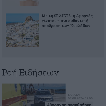
Με τη SEAJETS, η Αμοργός
γίνεται η πιο αυθεντική
απόδραση των Κυκλάδων
Ροή Ειδήσεων
ΕΛΛΑΔΑ
09·08·2026 02:00
43χρονος ανασύρθηκε