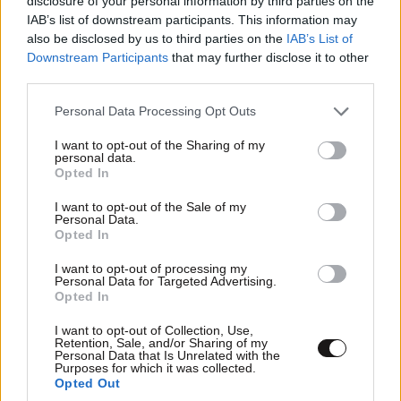
disclosure of your personal information by third parties on the
Εριέττα Κούρκουλου – Τα 33α γενέθλια και τα
IAB’s list of downstream participants. This information may
φιλιά με τον Βύρωνα Βασιλειάδη: «Καμία στιγμή
also be disclosed by us to third parties on the
IAB’s List of
ευτυχίας δεδομένη»
Downstream Participants
that may further disclose it to other
third parties.
Please note that this website/app uses one or more Google
Personal Data Processing Opt Outs
services and may gather and store information including but
not limited to your visit or usage behaviour. You may click to
I want to opt-out of the Sharing of my
personal data.
grant or deny consent to Google and its third-party tags to
Opted In
use your data for below specified purposes in below Google
consent section.
I want to opt-out of the Sale of my
Personal Data.
Opted In
I want to opt-out of processing my
Personal Data for Targeted Advertising.
Opted In
I want to opt-out of Collection, Use,
Retention, Sale, and/or Sharing of my
Personal Data that Is Unrelated with the
Purposes for which it was collected.
Opted Out