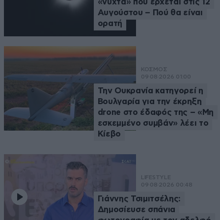
«νύχτα» που έρχεται στις 12
Αυγούστου – Πού θα είναι
ορατή
ΚΟΣΜΟΣ
09·08·2026 01:00
Την Ουκρανία κατηγορεί η
Βουλγαρία για την έκρηξη
drone στο έδαφός της – «Μη
εσκεμμένο συμβάν» λέει το
Κίεβο
LIFESTYLE
09·08·2026 00:48
Γιάννης Τσιμιτσέλης:
Δημοσίευσε σπάνια