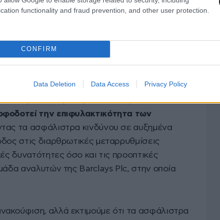
cation functionality and fraud prevention, and other user protection.
τάθεια στη Γαλλία παραμένει παράγοντας
οι στρατηγικοί αναλυτές της Barclays Plc σε
ώδεις πολιτικές προοπτικές ενδέχεται να
CONFIRM
ς επενδυτές και να επιβαρύνουν τις
οπτικές της χώρας και της ευρύτερης περιοχής.
Data Deletion
Data Access
Privacy Policy
ια ενόψει των προεδρικών εκλογών του 2027
οφοδοτεί την επιφυλακτικότητα των
ντας τα ασφάλιστρα κινδύνου σε αυξημένα
οδος στις διαρθρωτικές μεταρρυθμίσεις
κές δυνατότητες όσο και τις προοπτικές
μάδα αναλυτών της Barclays Plc, στην οποία
νακούφιση, αλλά εκτιμούμε ότι τα ασφάλιστρα