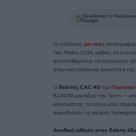
Πρόσθεσε το Newsbeast
Google
Οι γαλλικές
μετοχές
κατέγραψαν 
του Μαΐου 2024, καθώς τα εντυπ
αντισταθμίσουν τις ανησυχίες γύρ
στην πιστοληπτική ικανότητα της
Ο
δείκτης CAC 40
του
Παρισιού
8.240,92 μονάδες την Τρίτη — ε
κλεισίματος, το οποίο είχε σημε
αιφνιδιάσει τις αγορές προκηρύ
Ανοδική ώθηση στον δείκτη έδω