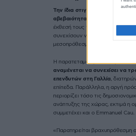
authenti
Την ίδια στιγμή, η πολιτική ασ
αβεβαιότητας
. Όπως σημείωσαν 
έκθεσή τους την Τρίτη, οι ταραχ
συνεχίσουν να αποθαρρύνουν του
μεσοπρόθεσμες αναπτυξιακές προ
Η παρατεταμένη πολιτική αστάθε
αναμένεται να συνεχίσει να τρ
επενδυτών στη Γαλλία
, διατηρώ
επίπεδα. Παράλληλα, η αργή πρό
περιορίζει τόσο τις δημοσιονομι
ανάπτυξης της χώρας, εκτιμά η ο
συμμετέχει και ο Emmanuel Cau.
«Παρατηρείται βραχυπρόθεσμη α