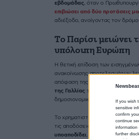
εβδομάδας
, όταν ο Πρωθυπουρ
επιβιώσει από δύο προτάσεις μ
αδιέξοδο, ανοίγοντας τον δρόμο
Το Παρίσι μειώνει 
υπόλοιπη Ευρώπη
Η θετική επίδοση των εισηγμένω
ανακοίνωσης αποτελεσμάτων λει
απόφαση της S&P Global Rating
Newsbeast
της Γαλλίας
την περασμένη Παρα
δημοσιονομικές προκλήσεις της 
If you wish 
sensitive in
confirm you
Το χρηματιστήριο του Παρισιού σ
continue se
τις αποδόσεις των ευρωπαϊκών 
information 
further disc
υποαποδίδει
, σύμφωνα με το Bl