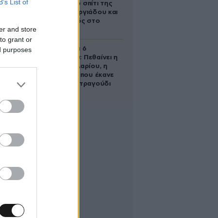
B’s List of
έμβρυο στο σπίτι της
Μαρίας Γεωργιάδου και
ο εγκλεισμός στο
er and store
ψυχιατρείο
to grant or
Σαν σήμερα 6
ed purposes
Αυγούστου: Πεθαίνει η
Ρίτα Σακελλαρίου, η
λαϊκή ντίβα που έκανε
τη ζωή της τραγούδι