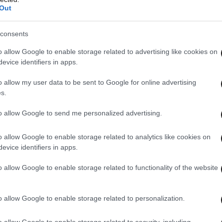
Out
consents
o allow Google to enable storage related to advertising like cookies on
evice identifiers in apps.
o allow my user data to be sent to Google for online advertising
s.
to allow Google to send me personalized advertising.
ης έχει καταγράψει επανειλημμένα ιστορικά
o allow Google to enable storage related to analytics like cookies on
νος από τη στροφή της γερμανικής κυβέρνησης
evice identifiers in apps.
ομική πολιτική, με αυξημένες δαπάνες για
o allow Google to enable storage related to functionality of the website
ή αβεβαιότητα στη Γαλλία
o allow Google to enable storage related to personalization.
ασφάλιστρα κινδύνου
o allow Google to enable storage related to security, including