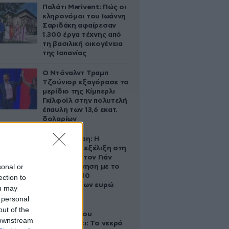
Παλάτι Marivent: Πώς οι
κληρονόμοι του Ιωάννη
Σαριδάκη αφαίρεσαν
1.300 έργα τέχνης από
τη βασιλική οικογένεια
της Ισπανίας
Ο Ντόναλντ Τραμπ
Τζούνιορ εξαγόρασε το
μερίδιο της Κίμπερλι
Γκίλφοϊλ στην πολυτελή
έπαυλη των 13,6 εκατ.
δολαρίων
Αθηνά Ωνάση: Η
απρόσμενη εξέλιξη στη
διαμάχη με τον Γιάν
sonal or
Τοπς – Η κίνηση με το
άλογο των 10
ection to
εκατομμυρίων ευρώ
ou may
 personal
Ο Στράτος
out of the
Τζώρτζογλου
 downstream
αποκαλύπτει: Το νεκρό