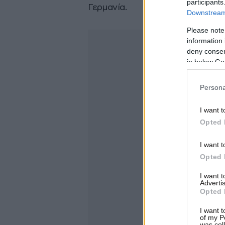
participants
Γερμανία.
Downstream 
Please note
information 
deny consent
in below Go
Persona
I want t
Opted 
I want t
Opted 
I want 
Advertis
Opted 
I want t
of my P
was col