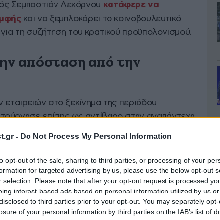
γός Σεμπαστιάν Λεκόρνου
κατάφερε να
ομφής
και να ξεμπλοκάρει το κοινοβουλευτικό
 για τη συζήτηση του κρατικού προϋπολογισμού.
την απόσταση από την
ν εταιρειών στο ξεκίνημα της περιόδου
τούργησε επίσης ως αντίβαρο στην αναπάντεχη
s
να υποβαθμίσει την πιστοληπτική αξιολόγηση
.gr -
Do Not Process My Personal Information
σκευή, φέρνοντας ξανά στο προσκήνιο τις
χώρας.
to opt-out of the sale, sharing to third parties, or processing of your per
formation for targeted advertising by us, please use the below opt-out s
r selection. Please note that after your opt-out request is processed y
υνεχίζει την ανοδική του πορεία, πλησιάζοντας
eing interest-based ads based on personal information utilized by us or
του ομολόγων,
αν και εξακολουθεί να
disclosed to third parties prior to your opt-out. You may separately opt-
losure of your personal information by third parties on the IAB’s list of
oomberg, έναντι περιφερειακών αγορών όπως η