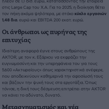
πλέον σε 1,1 δισ. ευρώ, κατατάσσοντας την εταιρεία
στις Large Cap του Χ.Α. Για το 2025, η διοίκηση θέτει
τον πήχη ακόμα ψηλότερα, με στόχο
κύκλο εργασιών
1,48 δισ.
ευρώ και EBITDA 200 εκατ. ευρώ.
Οι άνθρωποι ως πυρήνας της
επιτυχίας
Ιδιαίτερη αναφορά έγινε στους ανθρώπους της
AKTOR, με τον κ. Εξάρχου να εκφράζει την
ευγνωμοσύνη και την υπερηφάνεια του για τους
5.600 «Ακτωραίους» όπως χαρακτηριστικά ανέφερε,
που αποδεικνύουν καθημερινά την αφοσίωσή τους
και βάζουν την ψυχή τους στα εργοτάξια. Όπως
τόνισε, η δική τους δέσμευση επιτρέπει στην AKTOR
να κάνει το αδύνατο, δυνατό.
Μετασχηματισμός και νέα