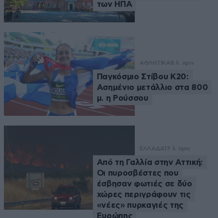
των ΗΠΑ
ΑΘΛΗΤΙΚΑ
8 λ. πριν
Παγκόσμιο Στίβου Κ20:
Ασημένιο μετάλλιο στα 800
μ. η Ρούσσου
ΕΛΛΑΔΑ
17 λ. πριν
Από τη Γαλλία στην Αττική:
Οι πυροσβέστες που
έσβησαν φωτιές σε δύο
χώρες περιγράφουν τις
«νέες» πυρκαγιές της
Ευρώπης