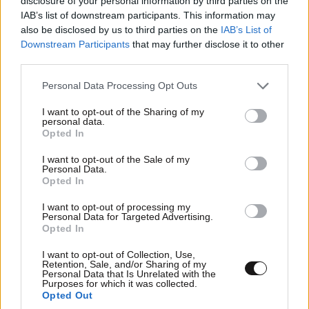
disclosure of your personal information by third parties on the
ζήτηση πέρα από το καλοκαίρι
IAB’s list of downstream participants. This information may
also be disclosed by us to third parties on the
IAB’s List of
Downstream Participants
that may further disclose it to other
third parties.
Please note that this website/app uses one or more Google
Personal Data Processing Opt Outs
services and may gather and store information including but
not limited to your visit or usage behaviour. You may click to
I want to opt-out of the Sharing of my
personal data.
grant or deny consent to Google and its third-party tags to
Opted In
use your data for below specified purposes in below Google
consent section.
I want to opt-out of the Sale of my
Personal Data.
Opted In
I want to opt-out of processing my
Personal Data for Targeted Advertising.
Opted In
Έρχεται πλαφόν στα πάγια των λογαριασμών
του ηλεκτρικού ρεύματος
I want to opt-out of Collection, Use,
Retention, Sale, and/or Sharing of my
Personal Data that Is Unrelated with the
Purposes for which it was collected.
Opted Out