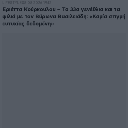
LIFESTYLE
08·08·2026 19:12
Εριέττα Κούρκουλου – Τα 33α γενέθλια και τα
φιλιά με τον Βύρωνα Βασιλειάδη: «Καμία στιγμή
ευτυχίας δεδομένη»