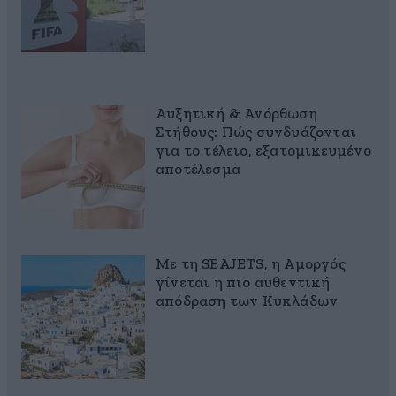
Αυξητική & Ανόρθωση
Στήθους: Πώς συνδυάζονται
για το τέλειο, εξατομικευμένο
αποτέλεσμα
Με τη SEAJETS, η Αμοργός
γίνεται η πιο αυθεντική
απόδραση των Κυκλάδων