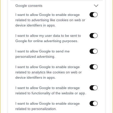
Google consents
I want to allow Google to enable storage
related to advertising like cookies on web or
device identifiers in apps.
I want to allow my user data to be sent to
Google for online advertising purposes.
I want to allow Google to send me
personalized advertising.
ΕΛΛΑΔΑ
07·08·2026 11:26
I want to allow Google to enable storage
Βίντεο-ντοκουμέντο από το θανατηφόρο
related to analytics like cookies on web or
τροχαίο στις Σέρρες: Η στιγμή που το ΙΧ μπαίνει
device identifiers in apps.
στο αντίθετο ρεύμα – Ακαριαία πέθαναν γιος
και μητέρα
I want to allow Google to enable storage
related to functionality of the website or app.
I want to allow Google to enable storage
related to personalization.