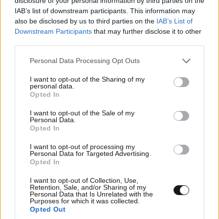
disclosure of your personal information by third parties on the
IAB’s list of downstream participants. This information may
also be disclosed by us to third parties on the
IAB’s List of
Downstream Participants
that may further disclose it to other
third parties.
Please note that this website/app uses one or more Google
Personal Data Processing Opt Outs
services and may gather and store information including but
not limited to your visit or usage behaviour. You may click to
I want to opt-out of the Sharing of my
Xαρακτήρες: 0/1000
personal data.
grant or deny consent to Google and its third-party tags to
Opted In
use your data for below specified purposes in below Google
Διαβάστε και ακολουθήστε τους κανόνες σχολιασμού
consent section.
I want to opt-out of the Sale of my
Personal Data.
ΠΡΟΣΘΗΚΗ
Opted In
I want to opt-out of processing my
Personal Data for Targeted Advertising.
Opted In
TRENDING
I want to opt-out of Collection, Use,
Retention, Sale, and/or Sharing of my
Personal Data that Is Unrelated with the
Purposes for which it was collected.
Opted Out