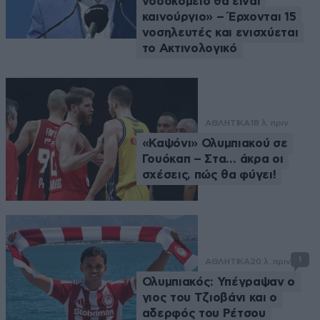
νοσοκομείο θα είναι
καινούργιο» – Έρχονται 15
νοσηλευτές και ενισχύεται
το Ακτινολογικό
ΑΘΛΗΤΙΚΑ
18 λ. πριν
«Καψόνι» Ολυμπιακού σε
Γουόκαπ – Στα… άκρα οι
σχέσεις, πώς θα φύγει!
1
ΑΘΛΗΤΙΚΑ
20 λ. πριν
Ολυμπιακός: Υπέγραψαν ο
γιος του Τζιοβάνι και ο
αδερφός του Ρέτσου