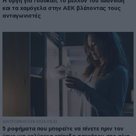
Η οργή για Γουόκαπ, το μέλλον του Ιωαννίδη
και τα χαμόγελα στην ΑΕΚ βλέποντας τους
ανταγωνιστές
ΔΙΑΤΡΟΦΗ
07·08·2026 08:32
5 ροφήματα που μπορείτε να πίνετε πριν τον