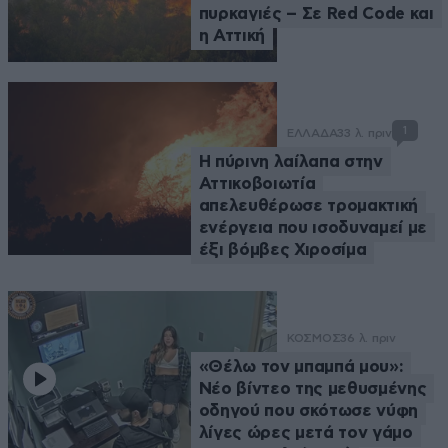
πυρκαγιές – Σε Red Code και
η Αττική
1
ΕΛΛΑΔΑ
33 λ. πριν
Η πύρινη λαίλαπα στην
Αττικοβοιωτία
απελευθέρωσε τρομακτική
ενέργεια που ισοδυναμεί με
έξι βόμβες Χιροσίμα
ΚΟΣΜΟΣ
36 λ. πριν
«Θέλω τον μπαμπά μου»:
Νέο βίντεο της μεθυσμένης
οδηγού που σκότωσε νύφη
λίγες ώρες μετά τον γάμο