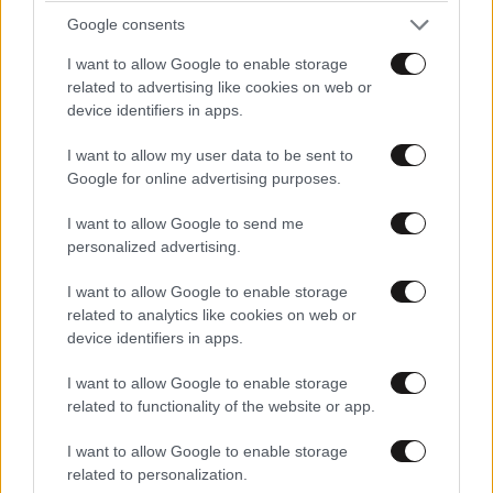
τα χρηματα σε ανθρωπους που εναι χαλια η δικη τους
Google consents
ζωη.
I want to allow Google to enable storage
Απαντήστε
1
1
related to advertising like cookies on web or
device identifiers in apps.
I want to allow my user data to be sent to
Google for online advertising purposes.
ΠΡΟΔΟΤΗΣ
28·06·2018 08:34
I want to allow Google to send me
Στέλνει επανδρωμένη πτήση αύριο ο κατακτητής του
personalized advertising.
διαστήματος, Υπουργός Γαλαξία Milky way,
Νιιιιιιιιιιικοοοοοος Παππααααααααααααααααας!!!
I want to allow Google to enable storage
related to analytics like cookies on web or
Απαντήστε
2
2
device identifiers in apps.
I want to allow Google to enable storage
related to functionality of the website or app.
asasdasdasdasdasdads
28·06·2018 08:31
I want to allow Google to enable storage
related to personalization.
"«Για μια ακόμη φορά ο Εγκέφαλος μας ξάφνιασε