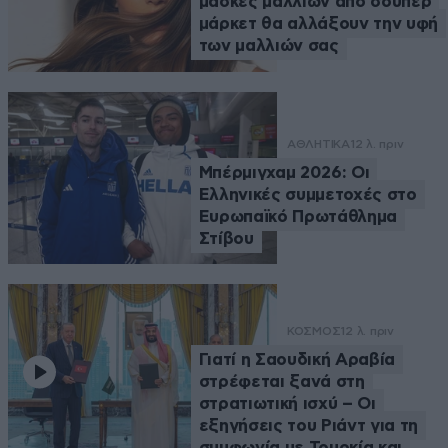
μάσκες μαλλιών από σούπερ
μάρκετ θα αλλάξουν την υφή
των μαλλιών σας
ΑΘΛΗΤΙΚΑ
12 λ. πριν
Μπέρμιγχαμ 2026: Οι
Ελληνικές συμμετοχές στο
Ευρωπαϊκό Πρωτάθλημα
Στίβου
ΚΟΣΜΟΣ
12 λ. πριν
Γιατί η Σαουδική Αραβία
στρέφεται ξανά στη
στρατιωτική ισχύ – Οι
εξηγήσεις του Ριάντ για τη
συμφωνία με Τουρκία και