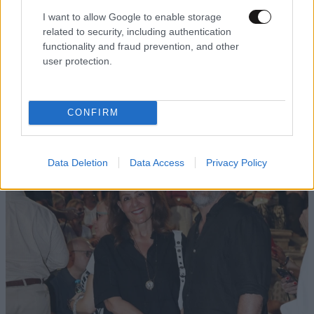
τελείως." Κι εμάς ο δικός σας εγκέφαλος.
I want to allow Google to enable storage
related to security, including authentication
Απαντήστε
6
1
functionality and fraud prevention, and other
user protection.
TRENDING
CONFIRM
Data Deletion
Data Access
Privacy Policy