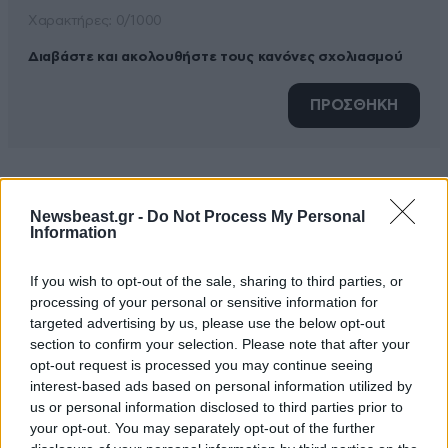
Xαρακτήρες: 0/1000
Διαβάστε και ακολουθήστε τους κανόνες σχολιασμού
ΠΡΟΣΘΗΚΗ
εσεις
19·10·2018 00:41
Newsbeast.gr -
Do Not Process My Personal
Information
που σχολιαζετε αρνητικα το αρθρο... γιατι δεν δινετε
εσεις ολα σας τα χρηματα ή οτι σας περισσευει
If you wish to opt-out of the sale, sharing to third parties, or
τελοσπαντων σε αυτους που χρειαζονται βοηθεια;
processing of your personal or sensitive information for
αλλα αντιθετως αντι να δουλευετε για τους φτωχους
targeted advertising by us, please use the below opt-out
section to confirm your selection. Please note that after your
που τοσο λυπαστε, σκορπατε χρονο και χρημα στο
opt-out request is processed you may continue seeing
ιντερνετ για να σχολιαζετε και να ηθικολογειτε εκ
interest-based ads based on personal information utilized by
του καναπεως. ρε αι σιχ...!
us or personal information disclosed to third parties prior to
your opt-out. You may separately opt-out of the further
Απαντήστε
0
0