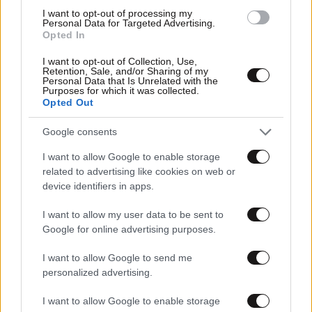
I want to opt-out of processing my
Personal Data for Targeted Advertising.
Opted In
I want to opt-out of Collection, Use,
Retention, Sale, and/or Sharing of my
Personal Data that Is Unrelated with the
Purposes for which it was collected.
Opted Out
Google consents
21·12·2020 09:35
H Google γιορτάζει με Doodle τον χειμώνα και τη
I want to allow Google to enable storage
μεγάλη σύζευξη Δία – Κρόνου
related to advertising like cookies on web or
device identifiers in apps.
I want to allow my user data to be sent to
Google for online advertising purposes.
I want to allow Google to send me
personalized advertising.
I want to allow Google to enable storage