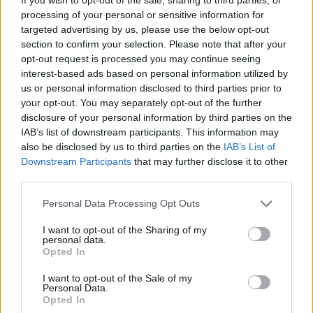
processing of your personal or sensitive information for
targeted advertising by us, please use the below opt-out
section to confirm your selection. Please note that after your
opt-out request is processed you may continue seeing
interest-based ads based on personal information utilized by
us or personal information disclosed to third parties prior to
your opt-out. You may separately opt-out of the further
disclosure of your personal information by third parties on the
IAB’s list of downstream participants. This information may
also be disclosed by us to third parties on the
IAB’s List of
Downstream Participants
that may further disclose it to other
third parties.
21·12·2020 10:28
Σύζευξη Δία – Κρόνου: Οι δύο μεγάλοι πλανήτες
Please note that this website/app uses one or more Google
Personal Data Processing Opt Outs
«συναντώνται» σήμερα
services and may gather and store information including but
not limited to your visit or usage behaviour. You may click to
I want to opt-out of the Sharing of my
personal data.
grant or deny consent to Google and its third-party tags to
Opted In
use your data for below specified purposes in below Google
consent section.
I want to opt-out of the Sale of my
Personal Data.
Opted In