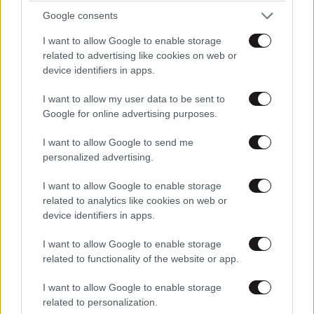
– Και άντρες;
Google consents
Βέβαια, και άντρες.
I want to allow Google to enable storage
related to advertising like cookies on web or
device identifiers in apps.
– Βλέπουμε και τη θηλυκή πλευρά που ενδεχομένως
έχει ένας άνδρας και την αρσενική πλευρά μίας
I want to allow my user data to be sent to
γυναίκας;
Google for online advertising purposes.
Ο Μύλλερ έχει γράψει καθαρά το έργο με το
I want to allow Google to send me
personalized advertising.
αρσενικό να συμπληρώνει το θηλυκό και το
αντίθετο. Πιστεύω ότι όλοι μέσα μας έχουμε ένα
I want to allow Google to enable storage
ποσοστό περισσότερο αντρικό κι ένα ποσοστό
related to analytics like cookies on web or
γυναικείο, θηλυκό. Κάποιοι άνδρες έχουν
device identifiers in apps.
περισσότερο ποσοστό θηλυκό και λιγότερο
I want to allow Google to enable storage
αρσενικό. Κάποιες γυναίκες περισσότερο αρσενικό
related to functionality of the website or app.
και λιγότερο θηλυκό. Ο καθένας έτσι όπως είναι
φτιαγμένος από τη φύση ή έχει μεγαλώσει, τα
I want to allow Google to enable storage
related to personalization.
βιώματά του, το ποσοστό είναι ανάλογα με αυτά. Κι