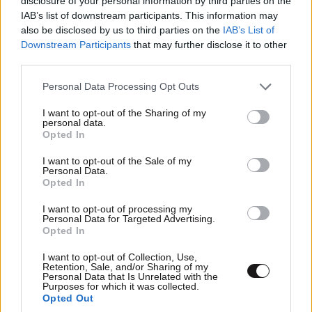
disclosure of your personal information by third parties on the
θρησκείας, λόγω της κοινωνίας, λόγω του
IAB’s list of downstream participants. This information may
εκπαιδευτικού συστήματος και της κουλτούρας.
also be disclosed by us to third parties on the
IAB’s List of
Ταυτίζεται πολύς κόσμος βλέποντας την
Downstream Participants
that may further disclose it to other
παράσταση.
third parties.
Please note that this website/app uses one or more Google
Personal Data Processing Opt Outs
services and may gather and store information including but
not limited to your visit or usage behaviour. You may click to
I want to opt-out of the Sharing of my
personal data.
grant or deny consent to Google and its third-party tags to
Opted In
use your data for below specified purposes in below Google
consent section.
I want to opt-out of the Sale of my
Personal Data.
Opted In
I want to opt-out of processing my
Personal Data for Targeted Advertising.
Opted In
I want to opt-out of Collection, Use,
Retention, Sale, and/or Sharing of my
Personal Data that Is Unrelated with the
Purposes for which it was collected.
Opted Out