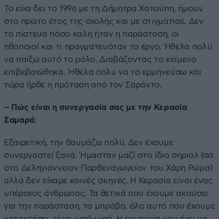
Το είχα δει το 1996 με τη Δήμητρα Χατούπη, ήμουν
στο πρώτο έτος της σχολής και με στιγμάτισε. Δεν
το πίστευα πόσο καλή ήταν η παράσταση, οι
ηθοποιοί και τι πραγματευόταν το έργο. Ήθελα πολύ
να παίξω αυτό το ρόλο. Διαβάζοντας το κείμενο
επιβεβαιώθηκα. Ήθελα πολύ να το ερμηνεύσω και
τώρα ήρθε η πρόταση από τον Σαράντο.
– Πώς είναι η συνεργασία σας με την Κερασία
Σαμαρά
;
Εξαιρετική, την θαυμάζω πολύ. Δεν έχουμε
συνεργαστεί ξανά. Ήμασταν μαζί στο ίδιο σήριαλ (σσ.
στο Δεληγιάννειον Παρθεναγωγείον του Χάρη Ρώμα)
αλλά δεν είχαμε κοινές σκηνές. Η Κερασία είναι ένας
υπέροχος άνθρωπος. Τα θετικά που έχουμε ακούσει
για την παράσταση, τα μπράβο, όλο αυτό που έχουμε
κατακτήσει, είναι μισό-μισό. Η ερμηνεία μου έχει να