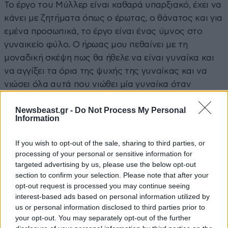
Το έργο του Μύλλερ είναι καθαρά υπαρξιακό, έχει να
κάνει με ζητήματα όπως ο έρωτας, ο θάνατος και για
εμένα προσωπικά, το έργο είναι ένας ύμνος στο
γυναικείο φύλο. Ο ήρωας μου πεθαίνει με τη
μοναδική σκέψη πως θα ήθελε να είναι γυναίκα και
να αγγίξει τα όρια της ψυχής της γυναίκας και να
νιώσει όλα αυτά που νιώθει μία γυναίκα όταν
γεννάει, να νιώσει πολλά πράγματα που δεν μπορεί
Newsbeast.gr -
Do Not Process My Personal
να νιώσει ως άνδρας.
Information
– Είναι κι εξαιρετικά επίκαιρο
If you wish to opt-out of the sale, sharing to third parties, or
processing of your personal or sensitive information for
Απόλυτα επίκαιρο με τη βία και τις γυναικοκτονίες
targeted advertising by us, please use the below opt-out
που συμβαίνουν γύρω μας
section to confirm your selection. Please note that after your
opt-out request is processed you may continue seeing
– Και με τα ταμπού γύρω από τα δύο φύλα
interest-based ads based on personal information utilized by
us or personal information disclosed to third parties prior to
Έτσι, έχουμε μεγαλώσει λόγω παραγόντων, λόγω της
your opt-out. You may separately opt-out of the further