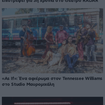
επιστρέφει για 3η χρονιά στο Θέατρο RADAR
«As If»: Ένα αφιέρωμα στον Tennessee Williams
στο Studio Μαυρομιχάλη