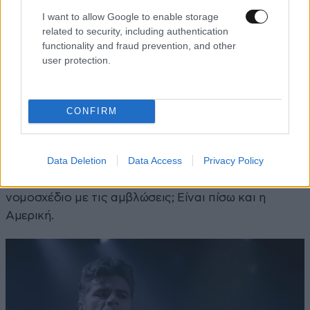
εγώ ερμηνεύοντας αυτόν τον ρόλο, βρίσκω την
I want to allow Google to enable storage
θηλυκή μου πλευρά.
related to security, including authentication
functionality and fraud prevention, and other
– Είναι ένας ρόλος πρόκληση; Απευθύνεστε στο
user protection.
ελληνικό κοινό, όπου μία μεγάλη μερίδα είναι
συντηρητική
CONFIRM
Όλες οι κοινωνίες, σε όλα τα κράτη έχουν
συντηρητικά κομμάτια. Και η Αμερική έχει. Όταν
Data Deletion
Data Access
Privacy Policy
υπάρχει ένας νόμος στην Αμερική για την
οπλοκατοχή και δεν έχει αλλάξει δεν είναι πίσω; Ή το
νομοσχέδιο με τις αμβλώσεις; Είναι πίσω και η
Αμερική.