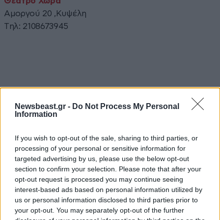
Θέατρο Χώρα
Αμοργού 20 ,Κυψέλη
Tηλ: 2108673945
Newsbeast.gr -
Do Not Process My Personal
Information
Ακολουθήστε το
NEWSBEAST
στο
Google News
και μάθετε πρώτοι όλες τις ειδήσεις
If you wish to opt-out of the sale, sharing to third parties, or
processing of your personal or sensitive information for
targeted advertising by us, please use the below opt-out
section to confirm your selection. Please note that after your
opt-out request is processed you may continue seeing
interest-based ads based on personal information utilized by
us or personal information disclosed to third parties prior to
your opt-out. You may separately opt-out of the further