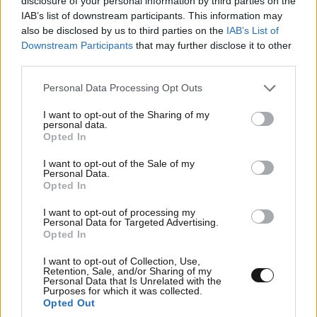
disclosure of your personal information by third parties on the
IAB’s list of downstream participants. This information may
also be disclosed by us to third parties on the
IAB’s List of
Downstream Participants
that may further disclose it to other
third parties.
Please note that this website/app uses one or more Google
Personal Data Processing Opt Outs
services and may gather and store information including but
not limited to your visit or usage behaviour. You may click to
I want to opt-out of the Sharing of my
personal data.
ΣΧΌΛΙΑ ΑΝΑΓΝΩΣΤΏΝ
0
grant or deny consent to Google and its third-party tags to
Opted In
use your data for below specified purposes in below Google
consent section.
I want to opt-out of the Sale of my
Personal Data.
Opted In
I want to opt-out of processing my
Personal Data for Targeted Advertising.
Opted In
ΠΡΟΣΘΕΣΤΕ ΤΟ ΣΧΟΛΙΟ ΣΑΣ
I want to opt-out of Collection, Use,
Retention, Sale, and/or Sharing of my
Personal Data that Is Unrelated with the
Purposes for which it was collected.
Opted Out