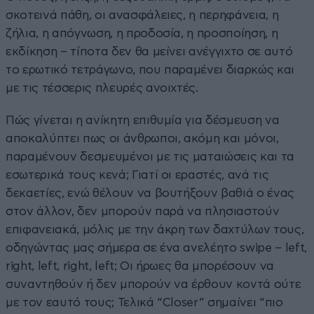
σκοτεινά πάθη, οι ανασφάλειες, η περηφάνεια, η
ζήλια, η απόγνωση, η προδοσία, η προσποίηση, η
εκδίκηση – τίποτα δεν θα μείνει ανέγγιχτο σε αυτό
το ερωτικό τετράγωνο, που παραμένει διαρκώς και
με τις τέσσερις πλευρές ανοιχτές.
Πώς γίνεται η ανίκητη επιθυμία για δέσμευση να
αποκαλύπτει πως οι άνθρωποι, ακόμη και μόνοι,
παραμένουν δεσμευμένοι με τις ματαιώσεις και τα
εσωτερικά τους κενά; Γιατί οι εραστές, ανά τις
δεκαετίες, ενώ θέλουν να βουτήξουν βαθιά ο ένας
στον άλλον, δεν μπορούν παρά να πλησιαστούν
επιφανειακά, μόλις με την άκρη των δαχτύλων τους,
οδηγώντας μας σήμερα σε ένα ανελέητο swipe – left,
right, left, right, left; Οι ήρωες θα μπορέσουν να
συναντηθούν ή δεν μπορούν να έρθουν κοντά ούτε
με τον εαυτό τους; Τελικά “Closer” σημαίνει “πιο