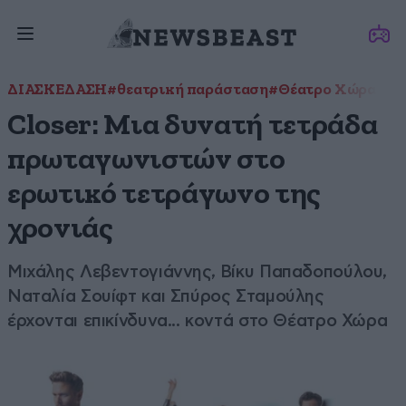
ΔΙΑΣΚΕΔΑΣΗ
#θεατρική παράσταση
#Θέατρο Χώρα
#Μι
Closer: Μια δυνατή τετράδα
πρωταγωνιστών στο
ερωτικό τετράγωνο της
χρονιάς
Μιχάλης Λεβεντογιάννης, Βίκυ Παπαδοπούλου,
Ναταλία Σουίφτ και Σπύρος Σταμούλης
έρχονται επικίνδυνα... κοντά στο Θέατρο Χώρα