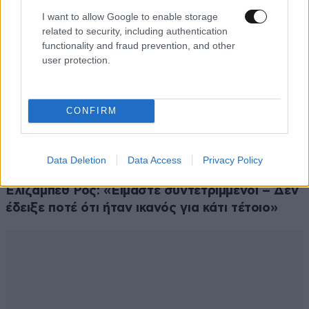
I want to allow Google to enable storage
related to security, including authentication
functionality and fraud prevention, and other
user protection.
CONFIRM
ΕΛΛΑΔΑ
3 ω. πριν
Ζευγάρι από τις ΗΠΑ που «υιοθέτησε» τον
Data Deletion
Data Access
Privacy Policy
Αφγανό κατηγορούμενο για τη δολοφονία της
Ελίζαμπεθ Ρος: «Είμαστε συντετριμμένοι – Δεν
έδειξε ποτέ ότι ήταν ικανός για κάτι τέτοιο»