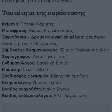
απαντήσεις ή στην απομάκρυνση;»
Ταυτότητα της παράστασης
Κείμενο:
Πάτρικ Μάρμπερ
Μετάφραση:
Θωμάς Μοσχόπουλος
Σκηνοθεσία – Δραματουργική επιμέλεια:
Δημήτρης
Αγιοπετρίτης – Μπογδάνος
Σύμβουλος δραματουργίας:
Τζιάνα Τσαϊλακοπούλου
Σκηνογράφος:
Λίνα Πηγαδιώτη
Ενδυματολόγος:
Βασιλική Σύρμα
Μουσική:
Danai Nielsen
Σχεδιασμός φωτισμών:
Σάκης Μπιρμπίλης
Κινησιολόγος:
Υβόννη Τζάθα
Βοηθός σκηνοθέτη:
Νάλια Ζήκου
Βοηθός ενδυματολόγου:
Λίλη Ζωγραφάκη