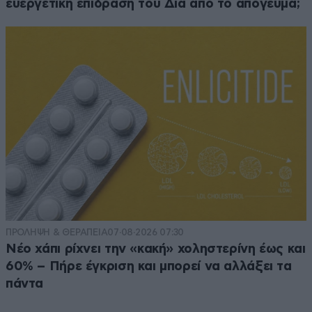
ευεργετική επίδραση του Δία από το απόγευμα;
ΠΡΟΛΗΨΗ & ΘΕΡΑΠΕΙΑ
07·08·2026 07:30
Νέο χάπι ρίχνει την «κακή» χοληστερίνη έως και
60% – Πήρε έγκριση και μπορεί να αλλάξει τα
πάντα