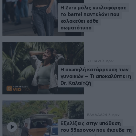
Η Zara μόλις κυκλοφόρησε
το barrel παντελόνι που
κολακεύει κάθε
σωματότυπο
ΥΓΕΙΑ
21 λ. πριν
Η σιωπηλή κατάρρευση των
γυναικών – Τι αποκαλύπτει η
Dr. Καλαϊτζή
ΕΛΛΑΔΑ
24 λ. πριν
Εξελίξεις στην υπόθεση
του 55χρονου που έκρυβε τη