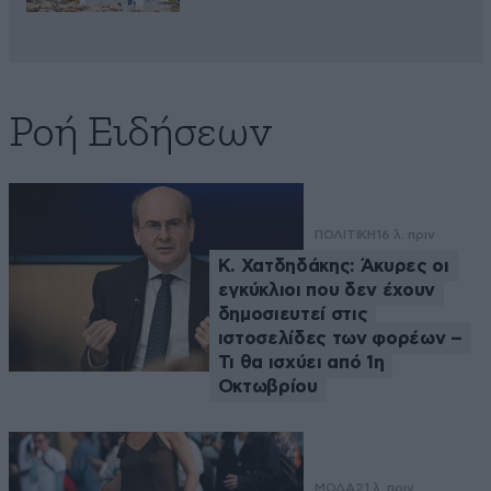
Ροή Ειδήσεων
ΠΟΛΙΤΙΚΗ
16 λ. πριν
Κ. Χατδηδάκης: Άκυρες οι
εγκύκλιοι που δεν έχουν
δημοσιευτεί στις
ιστοσελίδες των φορέων –
Τι θα ισχύει από 1η
Οκτωβρίου
ΜΟΔΑ
21 λ. πριν