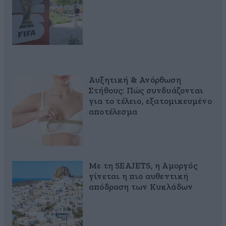
Αυξητική & Ανόρθωση
Στήθους: Πώς συνδυάζονται
για το τέλειο, εξατομικευμένο
αποτέλεσμα
Με τη SEAJETS, η Αμοργός
γίνεται η πιο αυθεντική
απόδραση των Κυκλάδων