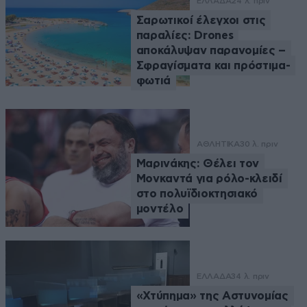
ΕΛΛΑΔΑ
24 λ. πριν
Σαρωτικοί έλεγχοι στις
παραλίες: Drones
αποκάλυψαν παρανομίες –
Σφραγίσματα και πρόστιμα-
φωτιά
ΑΘΛΗΤΙΚΑ
30 λ. πριν
Μαρινάκης: Θέλει τον
Μονκαντά για ρόλο-κλειδί
στο πολυϊδιοκτησιακό
μοντέλο
ΕΛΛΑΔΑ
34 λ. πριν
«Χτύπημα» της Αστυνομίας