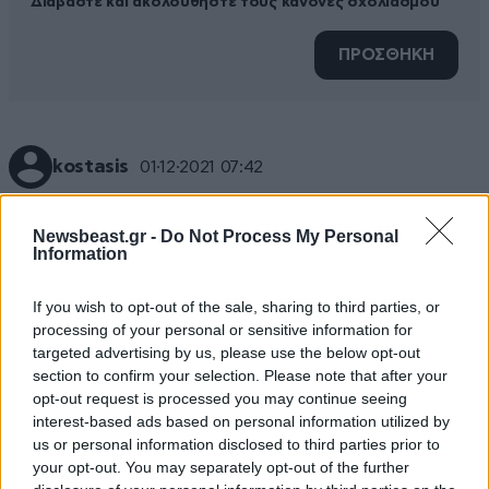
Διαβάστε και ακολουθήστε τους κανόνες σχολιασμού
ΠΡΟΣΘΗΚΗ
kostasis
01·12·2021 07:42
Πιστευετε ακόμα ότι τα εμβόλια θα αναχαιτίσουν την
Newsbeast.gr -
Do Not Process My Personal
πανδημία;Αλήθεια;; Δεν πιανει πια το ψεμα αυτό και το
Information
εχουν καταλαβει και αυτοί που σας πιστεψαν.
If you wish to opt-out of the sale, sharing to third parties, or
Απαντήστε
0
0
processing of your personal or sensitive information for
targeted advertising by us, please use the below opt-out
section to confirm your selection. Please note that after your
opt-out request is processed you may continue seeing
interest-based ads based on personal information utilized by
us or personal information disclosed to third parties prior to
your opt-out. You may separately opt-out of the further