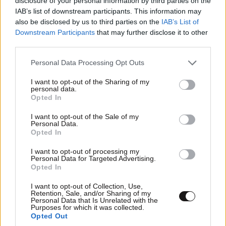
disclosure of your personal information by third parties on the
IAB’s list of downstream participants. This information may
also be disclosed by us to third parties on the
IAB’s List of
Downstream Participants
that may further disclose it to other
third parties.
Please note that this website/app uses one or more Google
Personal Data Processing Opt Outs
services and may gather and store information including but
not limited to your visit or usage behaviour. You may click to
I want to opt-out of the Sharing of my
personal data.
grant or deny consent to Google and its third-party tags to
Opted In
use your data for below specified purposes in below Google
consent section.
I want to opt-out of the Sale of my
Personal Data.
TRENDING
Opted In
I want to opt-out of processing my
Personal Data for Targeted Advertising.
Opted In
I want to opt-out of Collection, Use,
Retention, Sale, and/or Sharing of my
Personal Data that Is Unrelated with the
Purposes for which it was collected.
Opted Out