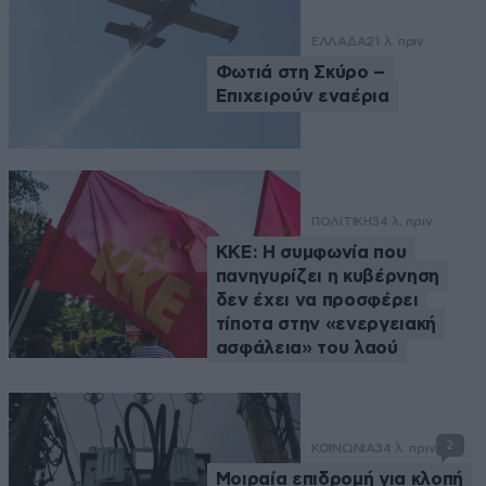
ΕΛΛΑΔΑ
21 λ. πριν
Φωτιά στη Σκύρο –
Επιχειρούν εναέρια
ΠΟΛΙΤΙΚΗ
34 λ. πριν
ΚΚΕ: Η συμφωνία που
πανηγυρίζει η κυβέρνηση
δεν έχει να προσφέρει
τίποτα στην «ενεργειακή
ασφάλεια» του λαού
2
ΚΟΙΝΩΝΙΑ
34 λ. πριν
Μοιραία επιδρομή για κλοπή