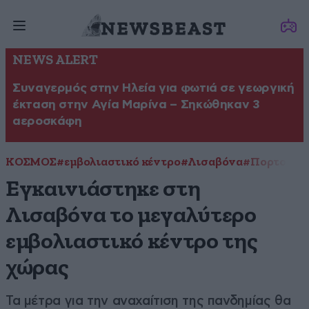
NEWS ALERT
Συναγερμός στην Ηλεία για φωτιά σε γεωργική
έκταση στην Αγία Μαρίνα – Σηκώθηκαν 3
αεροσκάφη
ΚΟΣΜΟΣ
#εμβολιαστικό κέντρο
#Λισαβόνα
#Πορτογαλ
Εγκαινιάστηκε στη
Λισαβόνα το μεγαλύτερο
εμβολιαστικό κέντρο της
χώρας
Τα μέτρα για την αναχαίτιση της πανδημίας θα