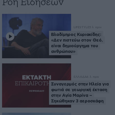
Ροή Ειδήσεων
LIFESTYLE
5 λ. πριν
Βλαδίμηρος Κυριακίδης:
«Δεν πιστεύω στον Θεό,
είναι δημιούργημα του
ανθρώπου»
ΕΛΛΑΔΑ
6 λ. πριν
Συναγερμός στην Ηλεία για
φωτιά σε γεωργική έκταση
στην Αγία Μαρίνα –
Σηκώθηκαν 3 αεροσκάφη