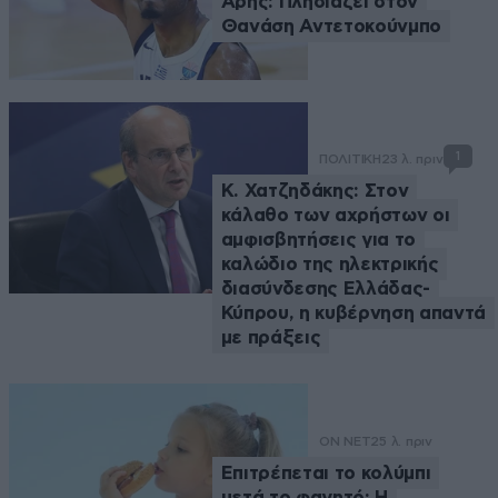
Άρης: Πλησιάζει στον
Θανάση Αντετοκούνμπο
1
ΠΟΛΙΤΙΚΗ
23 λ. πριν
Κ. Χατζηδάκης: Στον
κάλαθο των αχρήστων οι
αμφισβητήσεις για το
καλώδιο της ηλεκτρικής
διασύνδεσης Ελλάδας-
Κύπρου, η κυβέρνηση απαντά
με πράξεις
ON NET
25 λ. πριν
Επιτρέπεται το κολύμπι
μετά το φαγητό; Η