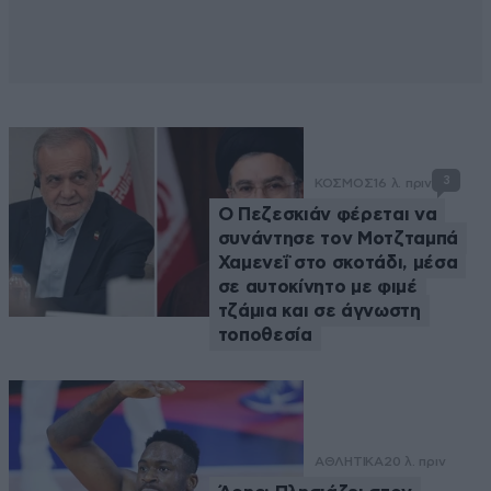
3
ΚΟΣΜΟΣ
16 λ. πριν
Ο Πεζεσκιάν φέρεται να
συνάντησε τον Μοτζταμπά
Χαμενεΐ στο σκοτάδι, μέσα
σε αυτοκίνητο με φιμέ
τζάμια και σε άγνωστη
τοποθεσία
ΑΘΛΗΤΙΚΑ
20 λ. πριν