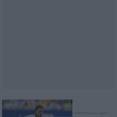
ΑΘΛΗΤΙΚΑ
28 λ. πριν