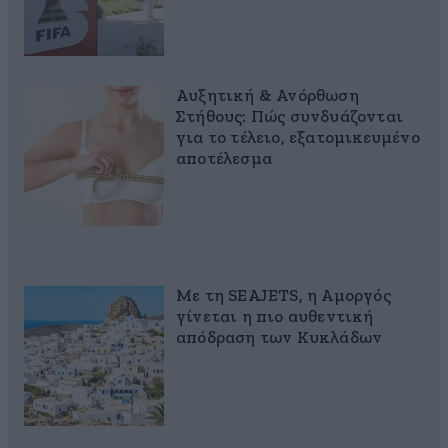
Αυξητική & Ανόρθωση
Στήθους: Πώς συνδυάζονται
για το τέλειο, εξατομικευμένο
αποτέλεσμα
Με τη SEAJETS, η Αμοργός
γίνεται η πιο αυθεντική
απόδραση των Κυκλάδων