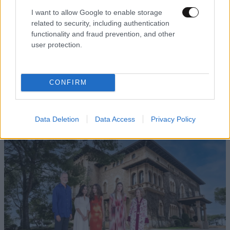
I want to allow Google to enable storage
related to security, including authentication
functionality and fraud prevention, and other
user protection.
ΕΛΛΑΔΑ
05·08·2026 21:24
«Κάηκε το σπίτι μας στην Ελλάδα λίγο πριν
μετακομίσουμε»: Απαρηγόρητη η οικογένεια
CONFIRM
από τη Βρετανία που είδε το όνειρο ζωής να
γίνεται στάχτη
Data Deletion
Data Access
Privacy Policy