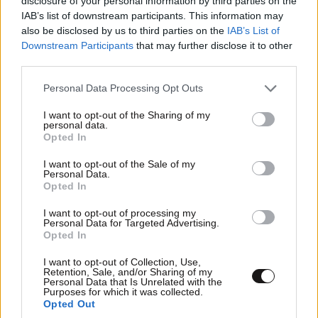
disclosure of your personal information by third parties on the
IAB’s list of downstream participants. This information may
also be disclosed by us to third parties on the
IAB’s List of
Downstream Participants
that may further disclose it to other
third parties.
Please note that this website/app uses one or more Google
Personal Data Processing Opt Outs
services and may gather and store information including but
not limited to your visit or usage behaviour. You may click to
I want to opt-out of the Sharing of my
personal data.
grant or deny consent to Google and its third-party tags to
Opted In
use your data for below specified purposes in below Google
consent section.
I want to opt-out of the Sale of my
Personal Data.
Opted In
I want to opt-out of processing my
Personal Data for Targeted Advertising.
Opted In
I want to opt-out of Collection, Use,
Retention, Sale, and/or Sharing of my
Personal Data that Is Unrelated with the
Purposes for which it was collected.
Opted Out