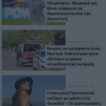
Ολυμπιακός: Προχωρά για
Βίνια, σύμφωνα με
δημοσιεύματα από την
Αργεντινή
ΚΟΙΝΩΝΙΑ
38 λ. πριν
Νεκρός σε καταψύκτη στον
Μυστρά: Παθολογικά αίτια
«βλέπει» η πρώτη
ιατροδικαστική εκτίμηση
LIFESTYLE
45 λ. πριν
Η Κατερίνα Γερονικολού
ποζάρει με μπικίνι στη
Λευκάδα – Οι φωτογραφίες