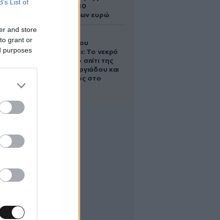
B’s List of
άλογο των 10
εκατομμυρίων ευρώ
er and store
Ο Στράτος
to grant or
Τζώρτζογλου
ed purposes
αποκαλύπτει: Το νεκρό
έμβρυο στο σπίτι της
Μαρίας Γεωργιάδου και
ο εγκλεισμός στο
ψυχιατρείο