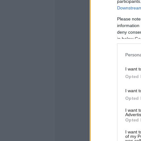
participants
Downstream 
Please note
information 
deny consent
in below Go
Persona
I want t
Opted 
I want t
Opted 
I want 
Advertis
Opted 
I want t
of my P
was col