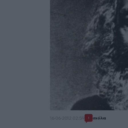
16·06·2012 02:59
σχόλια
1