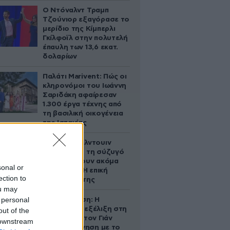
Ο Ντόναλντ Τραμπ
Τζούνιορ εξαγόρασε το
μερίδιο της Κίμπερλι
Γκίλφοϊλ στην πολυτελή
έπαυλη των 13,6 εκατ.
δολαρίων
Παλάτι Marivent: Πώς οι
κληρονόμοι του Ιωάννη
Σαριδάκη αφαίρεσαν
1.300 έργα τέχνης από
τη βασιλική οικογένεια
της Ισπανίας
Ο Άλεκ Μπάλντουιν
ζήτησε από τη σύζυγό
του να κάνουν ακόμα
sonal or
ένα παιδί – Η επική
ection to
αντίδρασή της
ou may
 personal
Αθηνά Ωνάση: Η
απρόσμενη εξέλιξη στη
out of the
διαμάχη με τον Γιάν
 downstream
Τοπς – Η κίνηση με το