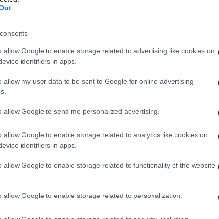
Out
consents
ς υπάρχει ορισμένο αίσθημα νοσταλγίας για το
o allow Google to enable storage related to advertising like cookies on
evice identifiers in apps.
ς DDR, επί των ημερών του οποίου οι πολίτες
ών, αλλά είχαν εγγυημένη εργασία και
o allow my user data to be sent to Google for online advertising
 πάντως, οι πιστωτικές κάρτες με τη μορφή του
s.
όνον στη συγκεκριμένη περιοχή.
to allow Google to send me personalized advertising.
 κι από πελάτες σε δυτικογερμανικά κρατίδια, οι
o allow Google to enable storage related to analytics like cookies on
evice identifiers in apps.
να ανοίξουν έναν τοπικό λογαριασμό σε εμάς
ε το πρόσωπο του Μαρξ», τόνισε ο ίδιος
o allow Google to enable storage related to functionality of the website
o allow Google to enable storage related to personalization.
ηθεί το 2008, το 52% των Ανατολικογερμανών
νομία της ελεύθερης αγοράς «είναι απρόσφορη»,
o allow Google to enable storage related to security, including