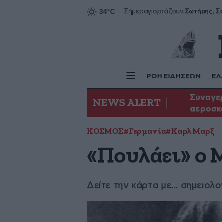
Σήμερα
γιορτάζουν:
ΡΟΗ ΕΙΔΗΣΕΩΝ
ΕΛ
Συναγερ
NEWS ALERT
αεροσκ
ΚΟΣΜΟΣ
#Γερμανία
#Καρλ Μαρξ
«Πουλάει» ο 
Δείτε την κάρτα με... σημειολ