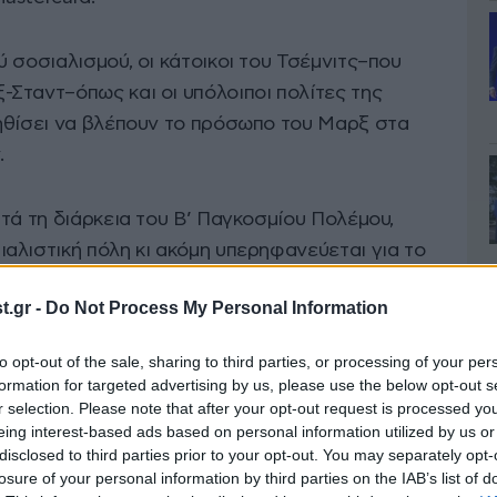
 σοσιαλισμού, οι κάτοικοι του Τσέμνιτς–που
Σταντ–όπως και οι υπόλοιποι πολίτες της
ηθίσει να βλέπουν το πρόσωπο του Μαρξ στα
.
τά τη διάρκεια του Β’ Παγκοσμίου Πολέμου,
αλιστική πόλη κι ακόμη υπερηφανεύεται για το
αρξ στο κέντρο της. Η πόλη έχει βυθισθεί σε
.gr -
Do Not Process My Personal Information
ώση του κομμουνισμού και ο πληθυσμός της έχει
to opt-out of the sale, sharing to third parties, or processing of your per
formation for targeted advertising by us, please use the below opt-out s
r selection. Please note that after your opt-out request is processed y
eing interest-based ads based on personal information utilized by us or
disclosed to third parties prior to your opt-out. You may separately opt-
losure of your personal information by third parties on the IAB’s list of