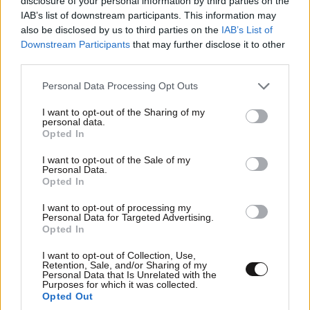
disclosure of your personal information by third parties on the
IAB’s list of downstream participants. This information may
also be disclosed by us to third parties on the
IAB’s List of
Downstream Participants
that may further disclose it to other
third parties.
Please note that this website/app uses one or more Google
Xαρακτήρες: 0/1000
Personal Data Processing Opt Outs
services and may gather and store information including but
Διαβάστε και ακολουθήστε τους κανόνες σχολιασμού
not limited to your visit or usage behaviour. You may click to
I want to opt-out of the Sharing of my
personal data.
grant or deny consent to Google and its third-party tags to
Opted In
use your data for below specified purposes in below Google
ΠΡΟΣΘΗΚΗ
consent section.
I want to opt-out of the Sale of my
Personal Data.
Opted In
I want to opt-out of processing my
Χρήστος Θ.
20·06·2026 12:15
Personal Data for Targeted Advertising.
Opted In
Ρωσική πρόκληση; Αφού ξεχάσαμε ποιοί ήταν
I want to opt-out of Collection, Use,
σύμμαχοι μας στον αγώνα για την απελευθέρωση της
Retention, Sale, and/or Sharing of my
Personal Data that Is Unrelated with the
χώρας από τον τουρκικό ζυγό, ζητάμε και τά ρέστα
Purposes for which it was collected.
από την Ρωσία. Με τήν υπέροχη εξωτερική πολιτική,
Opted Out
μόνο εχθρούς έχουμε κάνει η κυρία του κυρίου