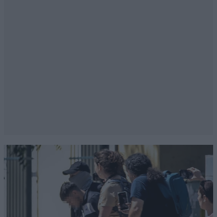
Animator Pop
14·06·2026 17:07
Δεν πειράζει εσύ γιαλαντζί πατριώτη είσαι υπέρ
αυτών που προωθούσαν τον πανσλαβισμο
διάβασε τι έγγραφε στις 14/2/1849 τη
εφημερίδα του Ρήνου ο Φριντιχ Ενγκελς ώστε
να πάρουν και την Μακεδονία και κοιτα τώρα
πως λειτουργούν η Τουρκία κάνει συμπαραγωγή
ντροουν με Ουκρανία και ο Ρωσική κυβέρνηση
κάνει ότι δεν καταλαβαίνει όπως όταν έριξαν
στην Συρια το αεροπλάνο με κάποια δικαιολογία
αλλά η δολοφονία του πιλότου δεν είχε και η
Ρωσική κυβέρνηση γαργάρα αλλά σας ενόχλησε
η Ελληνική κυβέρνηση που ξεφορτώθηκε κάτι
ξεπερασμένα όπλα και έκανε δηλώσεις ότι
είμαστε σε πόλεμο με την Ρωσία που επιτέθηκε
σε άλλα κράτος με την δικαιολογία να
προστατέψει Ρωσόφωνους για σκέψου την ίδια