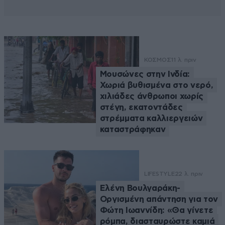
ΚΟΣΜΟΣ
11 λ. πριν
Μουσώνες στην Ινδία:
Χωριά βυθισμένα στο νερό,
χιλιάδες άνθρωποι χωρίς
στέγη, εκατοντάδες
στρέμματα καλλιεργειών
καταστράφηκαν
LIFESTYLE
22 λ. πριν
Ελένη Βουλγαράκη-
Οργισμένη απάντηση για τον
Φώτη Ιωαννίδη: «Θα γίνετε
ρόμπα, διασταυρώστε καμιά