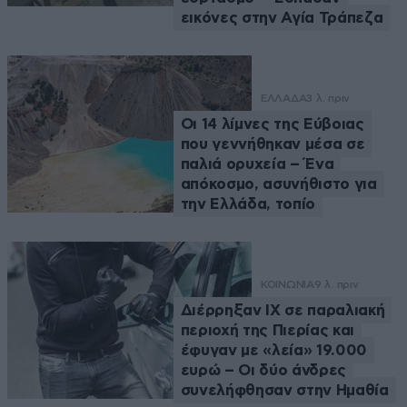
εικόνες στην Αγία Τράπεζα
ΕΛΛΑΔΑ
3 λ. πριν
Οι 14 λίμνες της Εύβοιας
που γεννήθηκαν μέσα σε
παλιά ορυχεία – Ένα
απόκοσμο, ασυνήθιστο για
την Ελλάδα, τοπίο
ΚΟΙΝΩΝΙΑ
9 λ. πριν
Διέρρηξαν ΙΧ σε παραλιακή
περιοχή της Πιερίας και
έφυγαν με «λεία» 19.000
ευρώ – Οι δύο άνδρες
συνελήφθησαν στην Ημαθία