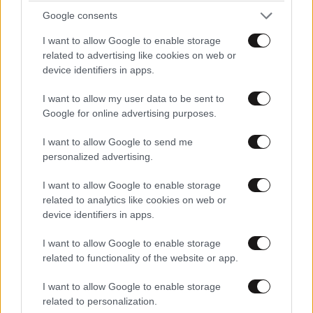
Google consents
Μητσοτάκη. Διαβάζουμε ότι και η Αίγυπτος θά κάνει
ασκήσεις με την Τουρκία. Κατά τά άλλα ασκούμε
I want to allow Google to enable storage
υπερήφανη εξωτερική πολιτική. Επιπλέον ξεχάσαμε
related to advertising like cookies on web or
πόσο μας σέβονται οι Ιρανοί.
device identifiers in apps.
Απαντήστε
0
0
I want to allow my user data to be sent to
Google for online advertising purposes.
I want to allow Google to send me
personalized advertising.
I want to allow Google to enable storage
related to analytics like cookies on web or
device identifiers in apps.
I want to allow Google to enable storage
ΠΕΡΙΣΣΟΤΕΡΑ ΣΧΟΛΙΑ
related to functionality of the website or app.
I want to allow Google to enable storage
related to personalization.