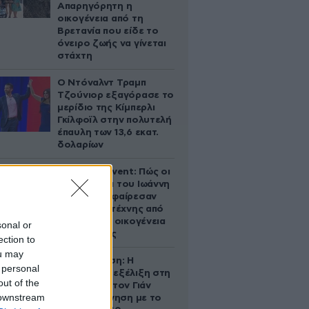
Απαρηγόρητη η
οικογένεια από τη
Βρετανία που είδε το
όνειρο ζωής να γίνεται
στάχτη
Ο Ντόναλντ Τραμπ
Τζούνιορ εξαγόρασε το
μερίδιο της Κίμπερλι
Γκίλφοϊλ στην πολυτελή
έπαυλη των 13,6 εκατ.
δολαρίων
Παλάτι Marivent: Πώς οι
κληρονόμοι του Ιωάννη
Σαριδάκη αφαίρεσαν
1.300 έργα τέχνης από
τη βασιλική οικογένεια
sonal or
της Ισπανίας
ection to
ou may
Αθηνά Ωνάση: Η
 personal
απρόσμενη εξέλιξη στη
out of the
διαμάχη με τον Γιάν
 downstream
Τοπς – Η κίνηση με το