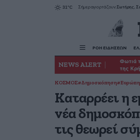
Σήμερα
γιορτάζουν:
ΡΟΗ ΕΙΔΗΣΕΩΝ
ΕΛ
Φωτιά τ
NEWS ALERT
της Κρ
ΚΟΣΜΟΣ
#Δημοσκόπηση
#Ευρώπη
Καταρρέει η 
νέα δημοσκόπ
τις θεωρεί σ