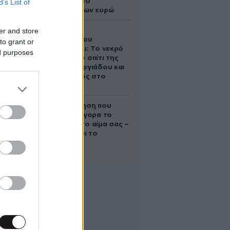
άλογο των 10
B’s List of
εκατομμυρίων ευρώ
er and store
Ο Στράτος
Τζώρτζογλου
to grant or
αποκαλύπτει: Το νεκρό
ed purposes
έμβρυο στο σπίτι της
Μαρίας Γεωργιάδου και
ο εγκλεισμός στο
ψυχιατρείο
Η απλή άσκηση που
μειώνει γρήγορα το
σάκχαρο στο αίμα σας –
Και δεν είναι το
περπάτημα