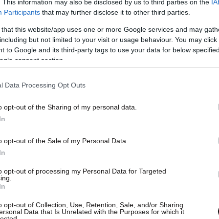
. This information may also be disclosed by us to third parties on the
IA
Participants
that may further disclose it to other third parties.
 that this website/app uses one or more Google services and may gath
including but not limited to your visit or usage behaviour. You may click 
 to Google and its third-party tags to use your data for below specifi
ogle consent section.
l Data Processing Opt Outs
o opt-out of the Sharing of my personal data.
In
o opt-out of the Sale of my Personal Data.
In
to opt-out of processing my Personal Data for Targeted
ing.
In
o opt-out of Collection, Use, Retention, Sale, and/or Sharing
ersonal Data that Is Unrelated with the Purposes for which it
lected.