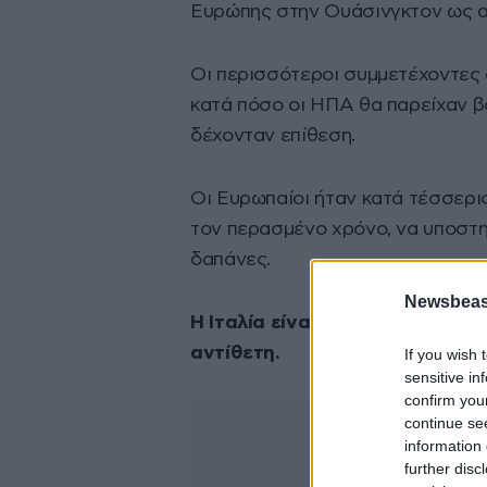
Ευρώπης στην Ουάσινγκτον ως α
Οι περισσότεροι συμμετέχοντες
κατά πόσο οι ΗΠΑ θα παρείχαν β
δέχονταν επίθεση.
Οι Ευρωπαίοι ήταν κατά τέσσερι
τον περασμένο χρόνο, να υποστη
δαπάνες.
Newsbeast
Η Ιταλία είναι η μοναδική χώρ
αντίθετη.
If you wish 
sensitive in
confirm you
continue se
information 
further disc