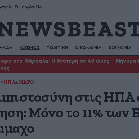
Σωτήρης, Σωτηρία, Ευμορφία, Μορφούλα
ΛΑΔΑ
ΚΟΣΜΟΣ
ΠΟΛΙΤΙΚΗ
ΟΙΚΟΝΟΜΙΑ
ΚΟΙΝΩΝΙΑ
ώρα στα Φάρσαλα: Η δεύτερη σε 48 ώρες – Μήνυμα το
ήνης
#ΗΠΑ
#ΝΑΤΟ
εμπιστοσύνη στις ΗΠΑ
ηση: Μόνο το 11% των
ύμμαχο