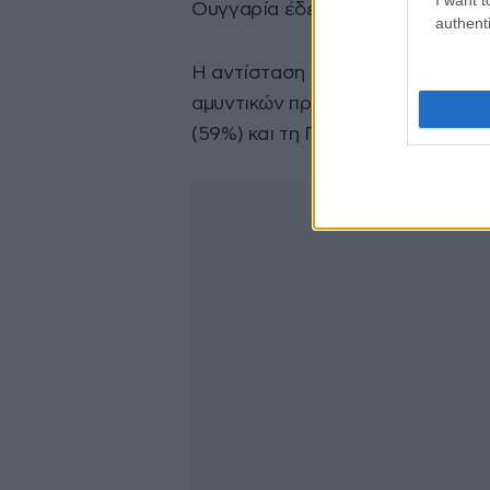
Ουγγαρία έδειξαν σημαντική πόλ
authenti
Η αντίσταση στη μείωση των εγ
αμυντικών προϋπολογισμών παραμ
(59%) και τη Γερμανία (56%).