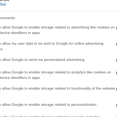
Out
consents
o allow Google to enable storage related to advertising like cookies on
ριοχή στηρίζει την ιδέα ενός συλλογικού
evice identifiers in apps.
τοδότηση των αμυντικών πρωτοβουλιών με την
o allow my user data to be sent to Google for online advertising
εται στην Πορτογαλία (59%), τη Δανία (56%),
s.
to allow Google to send me personalized advertising.
χθηκαν υπέρ της μείωσης της εξάρτησης από το
o allow Google to enable storage related to analytics like cookies on
υπέρ των ευρωπαϊκών εναλλακτικών λύσεων, με τη
evice identifiers in apps.
ηδία να αναφέρουν την υψηλότερη υποστήριξη για
o allow Google to enable storage related to functionality of the website
».
o allow Google to enable storage related to personalization.
ση
, με την πλειοψηφία να τάσσεται υπέρ της
 όπλων, ενώ η Γερμανία, η Ιταλία και η
o allow Google to enable storage related to security, including