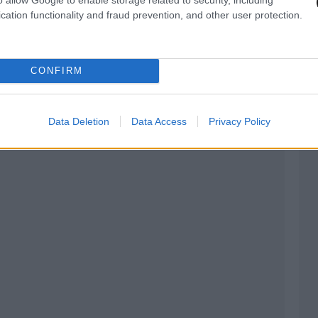
ωση επί του θέματος.
cation functionality and fraud prevention, and other user protection.
χώριων δημόσιων δαπανών για την αύξηση των
ένει ισχυρή στην Ιταλία (63%), την Αυστρία
CONFIRM
Data Deletion
Data Access
Privacy Policy