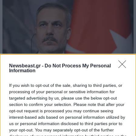
Newsbeast.gr -
Do Not Process My Personal
Information
If you wish to opt-out of the sale, sharing to third parties, or
Προκλητικό παραλήρημα Φιντάν για Κύπρο πριν
processing of your personal or sensitive information for
την επέτειο του Αττίλα ΙΙ: «Η ειρήνη οφείλεται
targeted advertising by us, please use the below opt-out
στους Τούρκους στρατιώτες»
section to confirm your selection. Please note that after your
opt-out request is processed you may continue seeing
interest-based ads based on personal information utilized by
us or personal information disclosed to third parties prior to
your opt-out. You may separately opt-out of the further