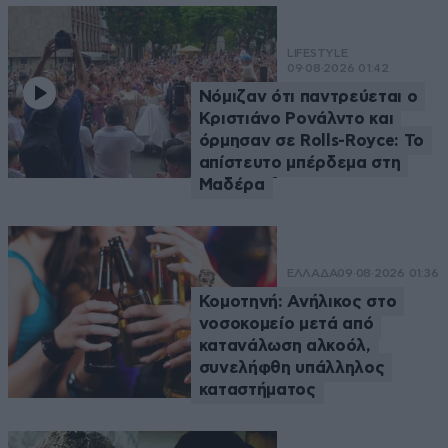
LIFESTYLE
09·08·2026 01:42
Νόμιζαν ότι παντρεύεται ο
Κριστιάνο Ρονάλντο και
όρμησαν σε Rolls-Royce: Το
απίστευτο μπέρδεμα στη
Μαδέρα
ΕΛΛΑΔΑ
09·08·2026 01:36
Κομοτηνή: Ανήλικος στο
νοσοκομείο μετά από
κατανάλωση αλκοόλ,
συνελήφθη υπάλληλος
καταστήματος