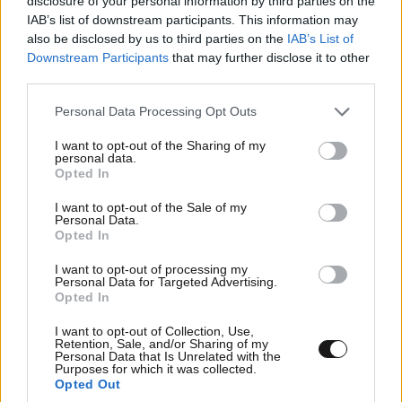
disclosure of your personal information by third parties on the
IAB’s list of downstream participants. This information may
also be disclosed by us to third parties on the
IAB’s List of
Downstream Participants
that may further disclose it to other
third parties.
Please note that this website/app uses one or more Google
Personal Data Processing Opt Outs
services and may gather and store information including but
not limited to your visit or usage behaviour. You may click to
I want to opt-out of the Sharing of my
personal data.
grant or deny consent to Google and its third-party tags to
Opted In
use your data for below specified purposes in below Google
consent section.
Λίβανος: Η Βηρυτός αναφέρει ισραηλινή
I want to opt-out of the Sale of my
Personal Data.
εισβολή σε ένα χωριό του νότου, παρά την
Opted In
ανάπτυξη του λιβανικού στρατού
I want to opt-out of processing my
Personal Data for Targeted Advertising.
Opted In
I want to opt-out of Collection, Use,
Retention, Sale, and/or Sharing of my
Personal Data that Is Unrelated with the
Ακολουθήστε το
NEWSBEAST
στο
Google News
Purposes for which it was collected.
και μάθετε πρώτοι όλες τις ειδήσεις
Opted Out