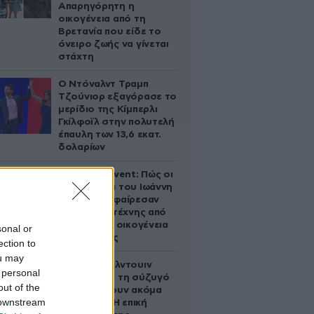
Απαρηγόρητη η
οικογένεια από τη
Βρετανία που είδε το
όνειρο ζωής να γίνεται
στάχτη
Ο Ντόναλντ Τραμπ
Τζούνιορ εξαγόρασε το
μερίδιο της Κίμπερλι
Γκίλφοϊλ στην πολυτελή
έπαυλη των 13,6 εκατ.
δολαρίων
Παλάτι Marivent: Πώς οι
κληρονόμοι του Ιωάννη
Σαριδάκη αφαίρεσαν
1.300 έργα τέχνης από
τη βασιλική οικογένεια
sonal or
της Ισπανίας
ection to
ou may
Ο Άλεκ Μπάλντουιν
 personal
ζήτησε από τη σύζυγό
out of the
του να κάνουν ακόμα
 downstream
ένα παιδί – Η επική