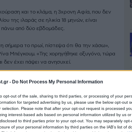
 κούραση και το κλάμα, η 3χρονη Αφία, που δεν
ου της ιλαράς σε ηλικία 18 μηνών, είναι
ι πάνω από δύο εβδομάδες.
 σήμερα το πρωί, πίστεψα ότι θα την χάσω»,
 Ρίνα Μπέγκουμ. «Της χορηγήθηκε οξυγόνο, τώρα
ι δεν έχει πάψει να ανησυχεί.
οσοκομείου όπου νοσηλεύονται ασθενείς με
.gr -
Do Not Process My Personal Information
κηνές: παιδιά που δυσκολεύονται να
ήσυχοι και ανήμποροι γονείς.
to opt-out of the sale, sharing to third parties, or processing of your per
formation for targeted advertising by us, please use the below opt-out s
r selection. Please note that after your opt-out request is processed y
ιο εύκολα μεταδιδόμενες ασθένειες από τον
eing interest-based ads based on personal information utilized by us or
disclosed to third parties prior to your opt-out. You may separately opt-
Υ), ο οποίος εκτιμά ότι κάθε χρόνο 95.000
losure of your personal information by third parties on the IAB’s list of
 αυτή, κυρίως μη εμβολιασμένα παιδιά κάτω των