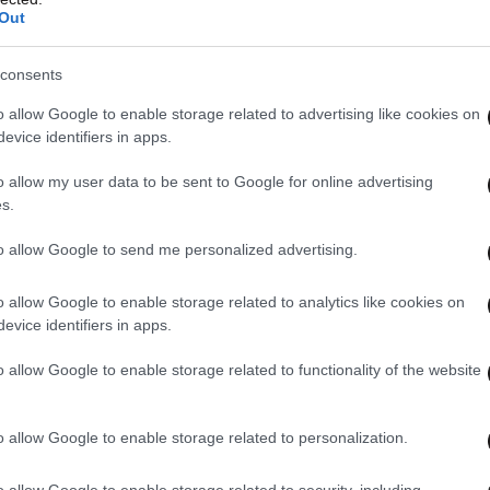
Out
consents
o allow Google to enable storage related to advertising like cookies on
evice identifiers in apps.
o allow my user data to be sent to Google for online advertising
s.
to allow Google to send me personalized advertising.
γοι, όπως μεταδίδει το Αθηναϊκό Πρακτορείο
o allow Google to enable storage related to analytics like cookies on
ποδίδουν την επιδημία αυτή στον υποσιτισμό,
evice identifiers in apps.
ύ και, κυρίως, στη μείωση της εμβολιαστικής
o allow Google to enable storage related to functionality of the website
o allow Google to enable storage related to personalization.
μμα εμβολιασμού κατά της ιλαράς ως
ό χάος που προέκυψε από την πτώση του
o allow Google to enable storage related to security, including