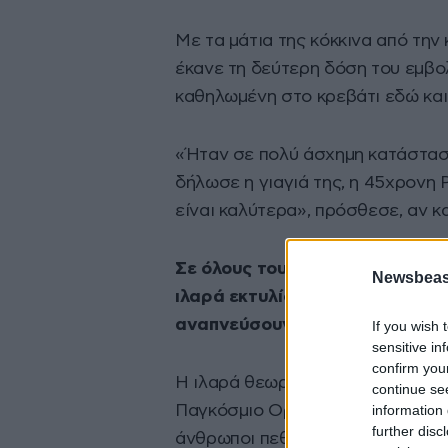
Με τα μάτια της κόκκινα από την
έκανε τη δεύτερη δόση του εμβολί
καθηλωμένη στο κρεβάτι εδώ κα
«Ήταν σε πολύ άσχημη κατάσταση
δήλωσε η γιαγιά της, η 45χρονη
είναι καλύτερα», πρόσθεσε, αν κα
Σε όλους τους θαλάμους του ν
Newsbeast
ιλαρά εκτυλίσσονται οι ίδιες σ
αναπνεύσουν, να κουνηθούν, αν
If you wish 
sensitive in
confirm you
Η ιλαρά θεωρείται μια από τις π
continue se
information 
Παγκόσμιο Οργανισμό Υγείας (ΠΟ
further disc
άνθρωποι πεθαίνουν ετησίως από