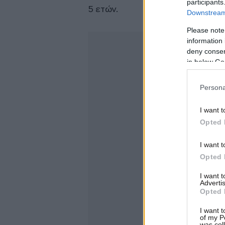
participants
5 ετών.
Downstream 
Please note
information 
deny consent
in below Go
Persona
I want t
Opted 
I want t
Opted 
I want 
Advertis
Opted 
I want t
of my P
was col