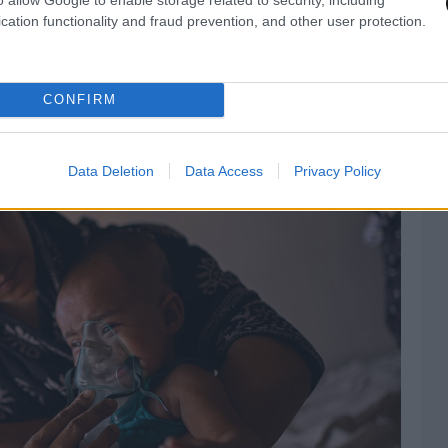
2024 και η απόφαση την επόμενη χρονιά του
cation functionality and fraud prevention, and other user protection.
ραμπ να περικόψει δραστικά την αμερικανική
άμωσαν.
CONFIRM
Data Deletion
Data Access
Privacy Policy