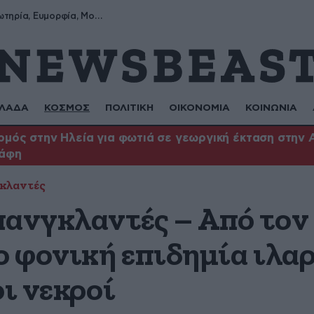
Σωτήρης, Σωτηρία, Ευμορφία, Μορφούλα
ΛΑΔΑ
ΚΟΣΜΟΣ
ΠΟΛΙΤΙΚΗ
ΟΙΚΟΝΟΜΙΑ
ΚΟΙΝΩΝΙΑ
μός στην Ηλεία για φωτιά σε γεωργική έκταση στην 
άφη
κλαντές
πανγκλαντές – Από τον
ο φονική επιδημία ιλαρ
οι νεκροί