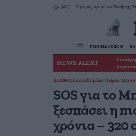
Σήμερα
γιορτάζουν:
ΡΟΗ ΕΙΔΗΣΕΩΝ
ΕΛ
Συναγερ
NEWS ALERT
αεροσκ
ΚΟΣΜΟΣ
#επιδημία
#ιλαρά
#Μπαγ
SOS για το Μ
ξεσπάσει η πι
χρόνια – 320 