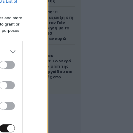
αντίδρασή της
B’s List of
Αθηνά Ωνάση: Η
er and store
απρόσμενη εξέλιξη στη
διαμάχη με τον Γιάν
to grant or
Τοπς – Η κίνηση με το
ed purposes
άλογο των 10
εκατομμυρίων ευρώ
Ο Στράτος
Τζώρτζογλου
αποκαλύπτει: Το νεκρό
έμβρυο στο σπίτι της
Μαρίας Γεωργιάδου και
ο εγκλεισμός στο
ψυχιατρείο