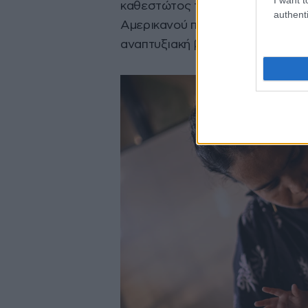
καθεστώτος της Σέιχ Χασίνα το 
authenti
Αμερικανού προέδρου Ντόναλντ Τ
αναπτυξιακή βοήθεια, το αποδυν