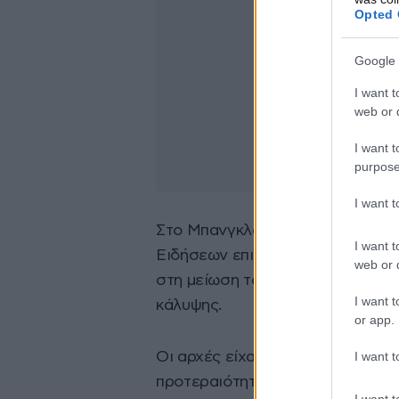
Opted 
Google 
I want t
web or d
I want t
purpose
I want 
Στο Μπανγκλαντές οι επιδημιολό
I want t
Ειδήσεων επικαλούμενο το AFP α
web or d
στη μείωση του μητρικού θηλασμο
I want t
κάλυψης.
or app.
I want t
Οι αρχές είχαν θέσει το πρόγρα
προτεραιότητα, όμως το πολιτικ
I want t