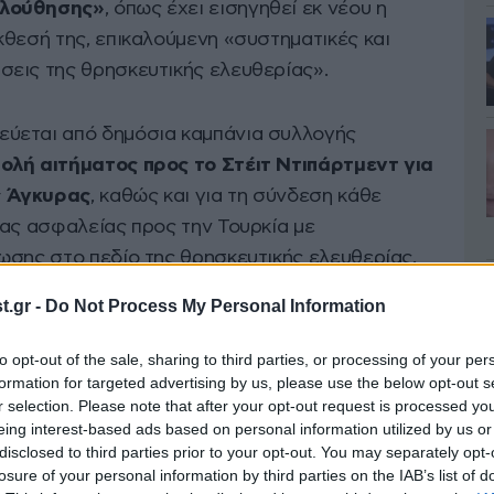
ολούθησης»
, όπως έχει εισηγηθεί εκ νέου η
κθεσή της, επικαλούμενη «συστηματικές και
εις της θρησκευτικής ελευθερίας».
ύεται από δημόσια καμπάνια συλλογής
ολή αιτήματος προς το Στέιτ Ντιπάρτμεντ για
ς Άγκυρας
, καθώς και για τη σύνδεση κάθε
ιας ασφαλείας προς την Τουρκία με
ωσης στο πεδίο της θρησκευτικής ελευθερίας.
.gr -
Do Not Process My Personal Information
F για την Τουρκία
to opt-out of the sale, sharing to third parties, or processing of your per
λλων,
περιορισμούς στη νομική αναγνώριση
formation for targeted advertising by us, please use the below opt-out s
r selection. Please note that after your opt-out request is processed y
στη θρησκευτική έκφραση
,
εμπόδια στη
eing interest-based ads based on personal information utilized by us or
άσεις ξένων χριστιανών ιερωμένων με
disclosed to third parties prior to your opt-out. You may separately opt-
λληλα, επισημαίνει την απουσία προόδου σε
losure of your personal information by third parties on the IAB’s list of