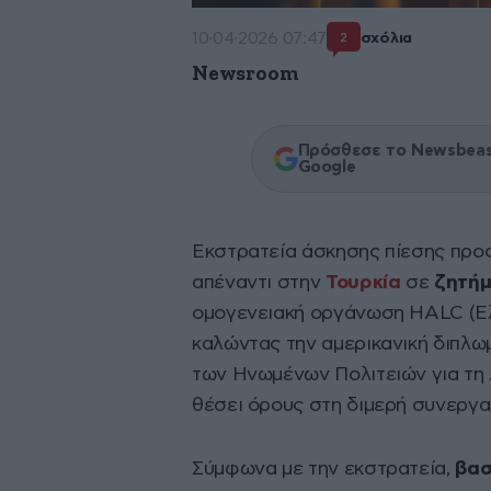
10·04·2026 07:47
σχόλια
2
Newsroom
Πρόσθεσε το Newsbeast
Google
Εκστρατεία άσκησης πίεσης προς
απέναντι στην
Τουρκία
σε
ζητήμ
ομογενειακή οργάνωση HALC (Ελ
καλώντας την αμερικανική διπλωμ
των Ηνωμένων Πολιτειών για τη 
θέσει όρους στη διμερή συνεργα
Σύμφωνα με την εκστρατεία,
βασ