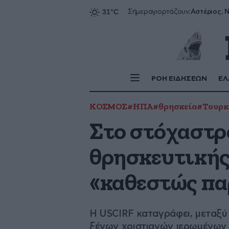
Αστέριος, Ν
Σήμερα
γιορτάζουν:
ΡΟΗ ΕΙΔΗΣΕΩΝ
ΕΛ
ΚΟΣΜΟΣ
#ΗΠΑ
#θρησκεία
#Τουρκ
Στο στόχαστρ
θρησκευτικής
«καθεστώς π
Η USCIRF καταγράφει, μεταξύ
ξένων χριστιανών ιερωμένων