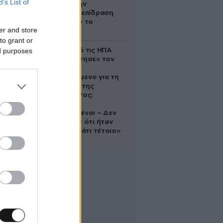
B’s List of
δέχονται την
ευεργετική επίδραση
του Δία από το
er and store
απόγευμα;
to grant or
ed purposes
Ζευγάρι από τις ΗΠΑ
που «υιοθέτησε» τον
Αφγανό
κατηγορούμενο για τη
δολοφονία της
Ελίζαμπεθ Ρος:
«Είμαστε
συντετριμμένοι – Δεν
έδειξε ποτέ ότι ήταν
ικανός για κάτι τέτοιο»