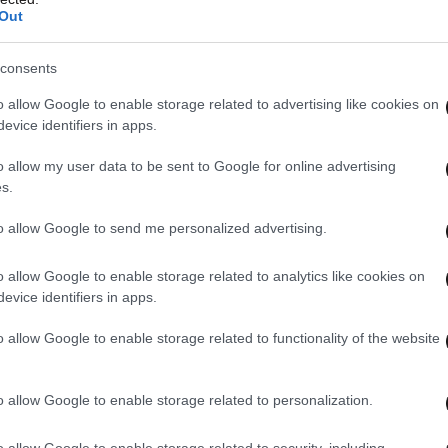
Out
consents
o allow Google to enable storage related to advertising like cookies on
evice identifiers in apps.
o allow my user data to be sent to Google for online advertising
s.
to allow Google to send me personalized advertising.
o allow Google to enable storage related to analytics like cookies on
evice identifiers in apps.
 αναφέρεται σε πρακτικές που αφορούν τη
ν, επισημαίνοντας τη μετατροπή της Αγίας
o allow Google to enable storage related to functionality of the website
 από μουσεία σε τεμένη ως ενδεικτικές
έναν ευρύτερο συμβολισμό.
o allow Google to enable storage related to personalization.
η συνεργασία με την Τουρκία
o allow Google to enable storage related to security, including