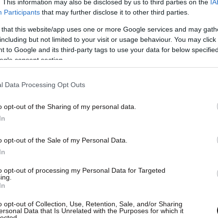
. This information may also be disclosed by us to third parties on the
IA
γία της Θεολογικής Σχολής της Χάλκης, που
Participants
that may further disclose it to other third parties.
ση της λειτουργίας του Οικουμενικού
 that this website/app uses one or more Google services and may gath
including but not limited to your visit or usage behaviour. You may click 
 to Google and its third-party tags to use your data for below specifi
ogle consent section.
l Data Processing Opt Outs
o opt-out of the Sharing of my personal data.
In
o opt-out of the Sale of my Personal Data.
In
to opt-out of processing my Personal Data for Targeted
ing.
In
o opt-out of Collection, Use, Retention, Sale, and/or Sharing
ersonal Data that Is Unrelated with the Purposes for which it
lected.