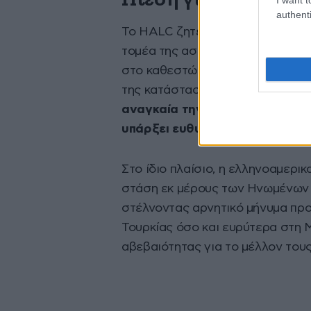
authenti
Το HALC ζητεί από το Στέιτ Ντι
τομέα της ασφάλειας με την Του
στο καθεστώς των θρησκευτικών 
της κατάστασης την τελευταία δ
αναγκαία την άσκηση αυξημένη
υπάρξει ευθυγράμμιση με το διε
Στο ίδιο πλαίσιο, η ελληνοαμερικ
στάση εκ μέρους των Ηνωμένων 
στέλνοντας αρνητικό μήνυμα προ
Τουρκίας όσο και ευρύτερα στη 
αβεβαιότητας για το μέλλον το