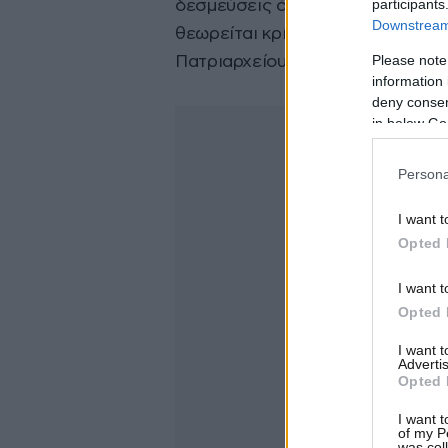
participants
δεσμεύσεις όπως η επαναλειτουρ
Downstream 
θεωρείται κρίσιμη για τη συνέχι
Please note
Πατριαρχείου.
information 
deny consent
in below Go
Persona
I want t
Opted 
I want t
Opted 
I want 
Advertis
Opted 
I want t
of my P
was col