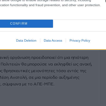
cation functionality and fraud prevention, and other user protection.
πάρτμεντ κάθε μελλοντική συνεργασία στον
ρκία να συνοδεύεται από μετρήσιμες βελτιώσεις
CONFIRM
ελευθεριών. Όπως υποστηρίζει, η επιδείνωση
εκαετία, σε μια χώρα μέλος του ΝΑΤΟ,
καθιστά
ς πίεσης προς την Άγκυρα προκειμένου να
Data Deletion
Data Access
Privacy Policy
θνές δίκαιο.
ανική οργάνωση προειδοποιεί ότι μια ηπιότερη
Πολιτειών θα μπορούσε να εκληφθεί ως ανοχή,
ς θρησκευτικές μειονότητες τόσο εντός της
Μέση Ανατολή, σε μια περίοδο αυξημένης
υς, σύμφωνα με το ΑΠΕ-ΜΠΕ.