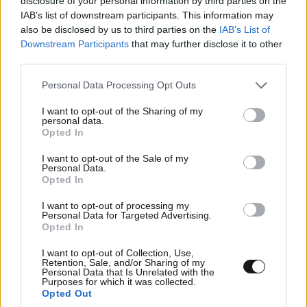
disclosure of your personal information by third parties on the
Τζακ
20·05·2026 20:37
IAB’s list of downstream participants. This information may
also be disclosed by us to third parties on the
IAB’s List of
Δηλαδή, για σκέψου, μπορεί ο άλλος στο δρόμο πού
Downstream Participants
that may further disclose it to other
διασταυρώνεσαι να είναι καί αρματωμένος; Καί αν τον
third parties.
πιάσει εκείνη την ώρα κανένα αμόκ;
Please note that this website/app uses one or more Google
Personal Data Processing Opt Outs
services and may gather and store information including but
Απαντήστε
0
0
not limited to your visit or usage behaviour. You may click to
I want to opt-out of the Sharing of my
personal data.
grant or deny consent to Google and its third-party tags to
Opted In
use your data for below specified purposes in below Google
consent section.
I want to opt-out of the Sale of my
υπάρχει
Personal Data.
20·05·2026 18:51
Opted In
καλός αλμπάνος ;
I want to opt-out of processing my
Personal Data for Targeted Advertising.
Opted In
Απαντήστε
0
0
I want to opt-out of Collection, Use,
Retention, Sale, and/or Sharing of my
Personal Data that Is Unrelated with the
Purposes for which it was collected.
TRENDING
Opted Out