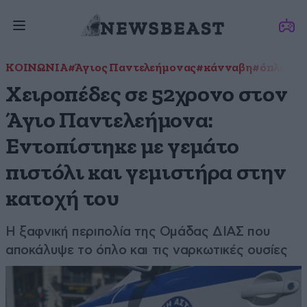
ΚΟΙΝΩΝΙΑ
#Άγιος Παντελεήμονας
#κάνναβη
#όπλο
#σ
Χειροπέδες σε 52χρονο στον
Άγιο Παντελεήμονα:
Εντοπίστηκε με γεμάτο
πιστόλι και γεμιστήρα στην
κατοχή του
Η ξαφνική περιπολία της Ομάδας ΔΙΑΣ που
αποκάλυψε το όπλο και τις ναρκωτικές ουσίες