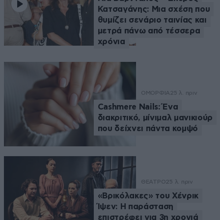
Κατσαγάνης: Μια σχέση που
θυμίζει σενάριο ταινίας και
μετρά πάνω από τέσσερα
χρόνια
ΟΜΟΡΦΙΑ
25 λ. πριν
Cashmere Nails: Ένα
διακριτικό, μίνιμαλ μανικιούρ
που δείχνει πάντα κομψό
ΘΕΑΤΡΟ
25 λ. πριν
«Βρικόλακες» του Χένρικ
Ίψεν: Η παράσταση
επιστρέφει για 3η χρονιά