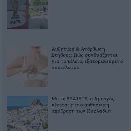
Αυξητική & Ανόρθωση
Στήθους: Πώς συνδυάζονται
για το τέλειο, εξατομικευμένο
αποτέλεσμα
Με τη SEAJETS, η Αμοργός
γίνεται η πιο αυθεντική
απόδραση των Κυκλάδων