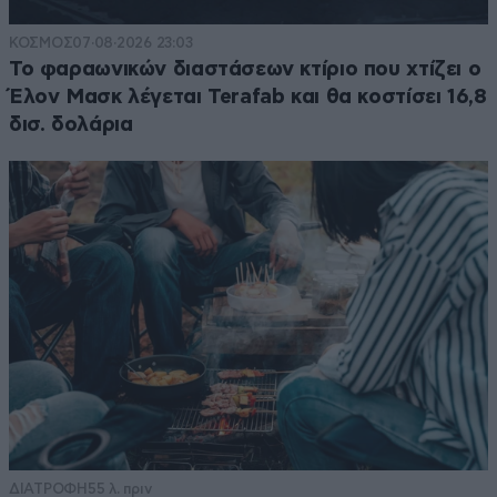
ΚΟΣΜΟΣ
07·08·2026 23:03
Το φαραωνικών διαστάσεων κτίριο που χτίζει ο
Έλον Μασκ λέγεται Terafab και θα κοστίσει 16,8
δισ. δολάρια
ΔΙΑΤΡΟΦΗ
55 λ. πριν