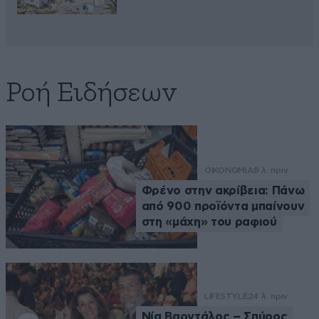
Ροή Ειδήσεων
ΟΙΚΟΝΟΜΙΑ
8 λ. πριν
Φρένο στην ακρίβεια: Πάνω
από 900 προϊόντα μπαίνουν
στη «μάχη» του ραφιού
LIFESTYLE
24 λ. πριν
Νία Βαρντάλος – Σπύρος