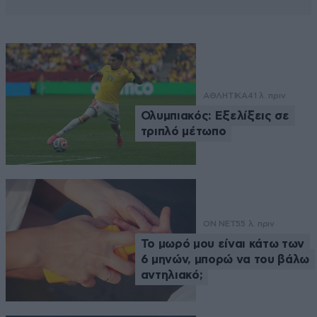
ΑΘΛΗΤΙΚΑ
41 λ. πριν
Ολυμπιακός: Εξελίξεις σε
τριπλό μέτωπο
ON NET
55 λ. πριν
Το μωρό μου είναι κάτω των
6 μηνών, μπορώ να του βάλω
αντηλιακό;