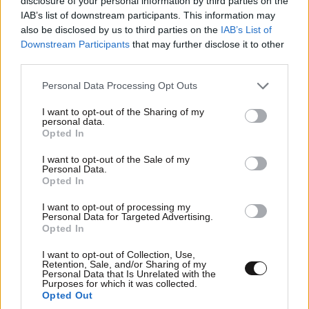
disclosure of your personal information by third parties on the
IAB’s list of downstream participants. This information may
also be disclosed by us to third parties on the
IAB’s List of
TRENDING
Downstream Participants
that may further disclose it to other
third parties.
Please note that this website/app uses one or more Google
Personal Data Processing Opt Outs
services and may gather and store information including but
not limited to your visit or usage behaviour. You may click to
I want to opt-out of the Sharing of my
personal data.
grant or deny consent to Google and its third-party tags to
Opted In
use your data for below specified purposes in below Google
consent section.
I want to opt-out of the Sale of my
Personal Data.
Opted In
I want to opt-out of processing my
Personal Data for Targeted Advertising.
Opted In
I want to opt-out of Collection, Use,
Retention, Sale, and/or Sharing of my
LIFESTYLE
08·08·2026 19:12
Personal Data that Is Unrelated with the
Εριέττα Κούρκουλου – Τα 33α γενέθλια και τα
Purposes for which it was collected.
Opted Out
φιλιά με τον Βύρωνα Βασιλειάδη: «Καμία στιγμή