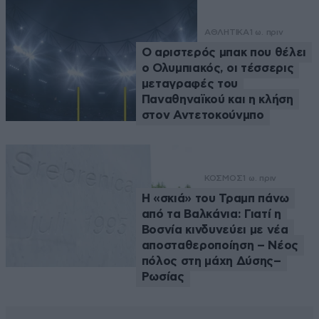
ΑΘΛΗΤΙΚΑ
1 ω. πριν
Ο αριστερός μπακ που θέλει
ο Ολυμπιακός, οι τέσσερις
μεταγραφές του
Παναθηναϊκού και η κλήση
στον Αντετοκούνμπο
ΚΟΣΜΟΣ
1 ω. πριν
Η «σκιά» του Τραμπ πάνω
από τα Βαλκάνια: Γιατί η
Βοσνία κινδυνεύει με νέα
αποσταθεροποίηση – Νέος
πόλος στη μάχη Δύσης–
Ρωσίας