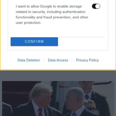
I want to allow Google to enable storage
related to security, including authentication
functionality and fraud prevention, and other
user protection.
CONFIRM
Στρίπερ ζητά πάνω από 1 εκατ. δολάρια από
Data Deletion
Data Access
Privacy Policy
παντρεμένο γιατρό μετά την αποκάλυψη της
φερόμενης σχέσης τους