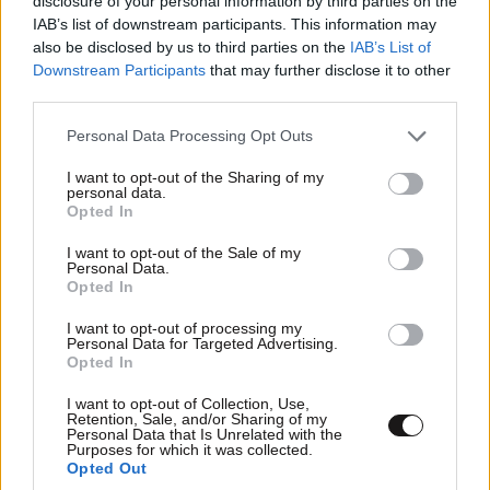
disclosure of your personal information by third parties on the
IAB’s list of downstream participants. This information may
also be disclosed by us to third parties on the
IAB’s List of
Downstream Participants
that may further disclose it to other
third parties.
Please note that this website/app uses one or more Google
Personal Data Processing Opt Outs
services and may gather and store information including but
not limited to your visit or usage behaviour. You may click to
I want to opt-out of the Sharing of my
personal data.
grant or deny consent to Google and its third-party tags to
Opted In
use your data for below specified purposes in below Google
consent section.
I want to opt-out of the Sale of my
Personal Data.
Opted In
I want to opt-out of processing my
Personal Data for Targeted Advertising.
Opted In
I want to opt-out of Collection, Use,
ΠΕΡΙΣΣΟΤΕΡΑ ΑΠΟ ΤΟΝ ΚΟΣΜΟ
Retention, Sale, and/or Sharing of my
Personal Data that Is Unrelated with the
Purposes for which it was collected.
Opted Out