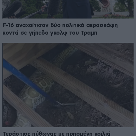
F-16 αναχαίτισαν δύο πολιτικά αεροσκάφη
κοντά σε γήπεδο γκολφ του Τραμπ
Τεράστιος πύθωνας με πρησμένη κοιλιά