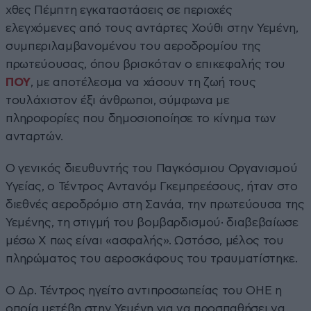
χθες Πέμπτη εγκαταστάσεις σε περιοχές
ελεγχόμενες από τους αντάρτες Χούθι στην Υεμένη,
συμπεριλαμβανομένου του αεροδρομίου της
πρωτεύουσας, όπου βρισκόταν ο επικεφαλής του
ΠΟΥ
, με αποτέλεσμα να χάσουν τη ζωή τους
τουλάχιστον έξι άνθρωποι, σύμφωνα με
πληροφορίες που δημοσιοποίησε το κίνημα των
ανταρτών.
Ο γενικός διευθυντής του Παγκόσμιου Οργανισμού
Υγείας, ο Τέντρος Αντανόμ Γκεμπρεέσους, ήταν στο
διεθνές αεροδρόμιο στη Σανάα, την πρωτεύουσα της
Υεμένης, τη στιγμή του βομβαρδισμού· διαβεβαίωσε
μέσω X πως είναι «ασφαλής». Ωστόσο, μέλος του
πληρώματος του αεροσκάφους του τραυματίστηκε.
Ο Δρ. Τέντρος ηγείτο αντιπροσωπείας του ΟΗΕ η
οποία μετέβη στην Υεμένη για να προσπαθήσει να