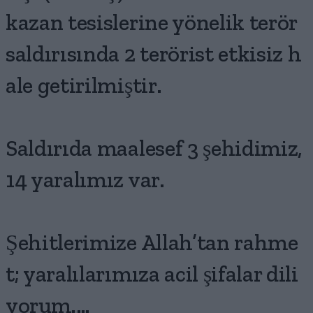
kazan tesislerine yönelik terör
saldırısında 2 terörist etkisiz h
ale getirilmiştir.
Saldırıda maalesef 3 şehidimiz,
14 yaralımız var.
Şehitlerimize Allah’tan rahme
t; yaralılarımıza acil şifalar dili
yorum.…