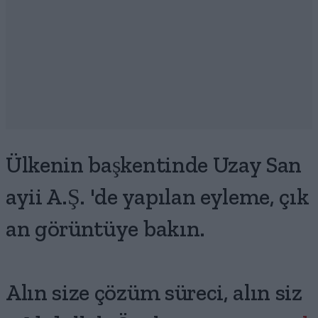
Ülkenin başkentinde Uzay San
ayii A.Ş. 'de yapılan eyleme, çık
an görüntüye bakın.
Alın size çözüm süreci, alın siz