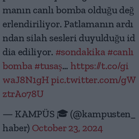
manın canlı bomba olduğu değ
erlendiriliyor. Patlamanın ardı
ndan silah sesleri duyulduğu id
dia ediliyor.
#sondakika
#canlı
bomba
#tusaş
…
https://t.co/gi
waJ8N1gH
pic.twitter.com/gW
ztrAo78U
— KAMPÜS 🎓 (@kampusten_
haber)
October 23, 2024