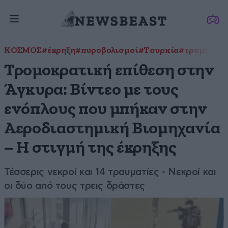
ΚΟΣΜΟΣ
#έκρηξη
#πυροβολισμοί
#Τουρκία
#τρομοκρατ
Τρομοκρατική επίθεση στην
Άγκυρα: Βίντεο με τους
ενόπλους που μπήκαν στην
Αεροδιαστημική Βιομηχανία
– Η στιγμή της έκρηξης
Τέσσερις νεκροί και 14 τραυματίες - Νεκροί και
οι δύο από τους τρεις δράστες