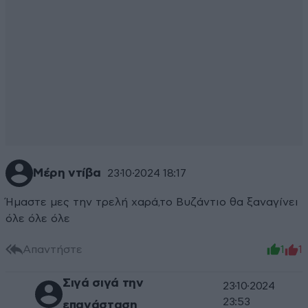
Μέρη ντίβα
23·10·2024 18:17
Ήμαστε μες την τρελή χαρά,το Βυζάντιο θα ξαναγίνει
όλε όλε όλε
Απαντήστε
1
1
Σιγά σιγά την
23·10·2024
23:53
επανάσταση