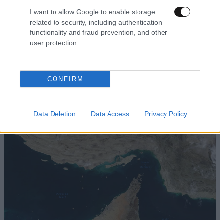
I want to allow Google to enable storage
related to security, including authentication
functionality and fraud prevention, and other
user protection.
CONFIRM
Τα drones γράφουν τους νέους κανόνες του
πολέμου – Από την Ουκρανία στα ευρωπαϊκά
αεροδρόμια
Data Deletion
Data Access
Privacy Policy