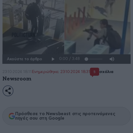
Ακούστε το άρθρο
23·10·2024 18:11
Ενημερώθηκε: 23·10·2024 18:31
σχόλια
5
Newsroom
Πρόσθεσε το Newsbeast στις προτεινόμενες
πηγές σου στη Google