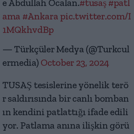
e Abdullah Öcalan.
#tusaş
#patl
ama
#Ankara
pic.twitter.com/I
1MQkhvdBp
— Türkçüler Medya (@Turkcul
ermedia)
October 23, 2024
TUSAŞ tesislerine yönelik terö
r saldırısında bir canlı bomban
ın kendini patlattığı ifade edili
yor. Patlama anına ilişkin görü