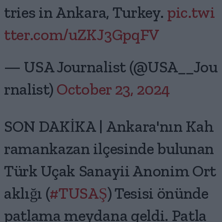
tries in Ankara, Turkey.
pic.twi
tter.com/uZKJ3GpqFV
— USA Journalist (@USA__Jou
rnalist)
October 23, 2024
SON DAKİKA | Ankara'nın Kah
ramankazan ilçesinde bulunan
Türk Uçak Sanayii Anonim Ort
aklığı (
#TUSAŞ
) Tesisi önünde
patlama meydana geldi. Patla