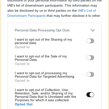
disclosure of your personal information by third parties on the
IAB’s list of downstream participants. This information may
also be disclosed by us to third parties on the
IAB’s List of
Downstream Participants
that may further disclose it to other
third parties.
Please note that this website/app uses one or more Google
Personal Data Processing Opt Outs
services and may gather and store information including but
not limited to your visit or usage behaviour. You may click to
I want to opt-out of the Sharing of my
personal data.
grant or deny consent to Google and its third-party tags to
Opted In
use your data for below specified purposes in below Google
consent section.
I want to opt-out of the Sale of my
Personal Data.
Opted In
I want to opt-out of processing my
Personal Data for Targeted Advertising.
Συνολικά 6 νεκροί από ρωσικούς
Opted In
βομβαρδισμούς στη βορειοανατολική Ουκρανία
I want to opt-out of Collection, Use,
Retention, Sale, and/or Sharing of my
Personal Data that Is Unrelated with the
Purposes for which it was collected.
Opted Out