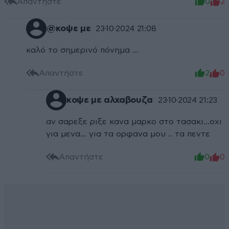
Απαντήστε
0
2
@κοψε με
23·10·2024 21:08
καλό το σημερινό πόνημα ...
Απαντήστε
2
0
κοψε με αλχαβουζα
23·10·2024 21:23
αν σαρεξε ριξε κανα μαρκο στο τασακι...οχι
για μενα... για τα ορφανα μου .. τα πεντε
Απαντήστε
0
0