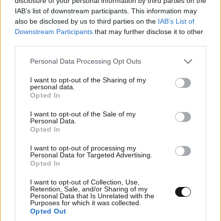
disclosure of your personal information by third parties on the
IAB’s list of downstream participants. This information may
also be disclosed by us to third parties on the
IAB’s List of
Downstream Participants
that may further disclose it to other
διορθώστε
19·12·2023 12:28
third parties.
Γυναίκα μου φαινεται, όχι άντρας.
Please note that this website/app uses one or more Google
Personal Data Processing Opt Outs
services and may gather and store information including but
Απαντήστε
1
0
not limited to your visit or usage behaviour. You may click to
I want to opt-out of the Sharing of my
personal data.
grant or deny consent to Google and its third-party tags to
Opted In
use your data for below specified purposes in below Google
consent section.
I want to opt-out of the Sale of my
Personal Data.
Αν δεν….
19·12·2023 12:21
Opted In
Με γελούν τα μάτια μου είναι η φρουρός και όχι ο.
I want to opt-out of processing my
Personal Data for Targeted Advertising.
Opted In
Απαντήστε
1
0
I want to opt-out of Collection, Use,
Retention, Sale, and/or Sharing of my
Personal Data that Is Unrelated with the
Purposes for which it was collected.
TRENDING
Opted Out