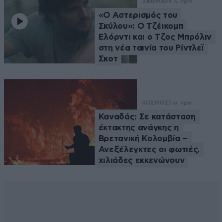
ΣΙΝΕΜΑ
54 λ. πριν
«Ο Αστερισμός του
Σκύλου»: Ο Τζέικομπ
Ελόρντι και ο Τζος Μπρόλιν
στη νέα ταινία του Ρίντλεϊ
Σκοτ
ΚΟΣΜΟΣ
1 ω. πριν
Καναδάς: Σε κατάσταση
έκτακτης ανάγκης η
Βρετανική Κολομβία –
Ανεξέλεγκτες οι φωτιές,
χιλιάδες εκκενώνουν