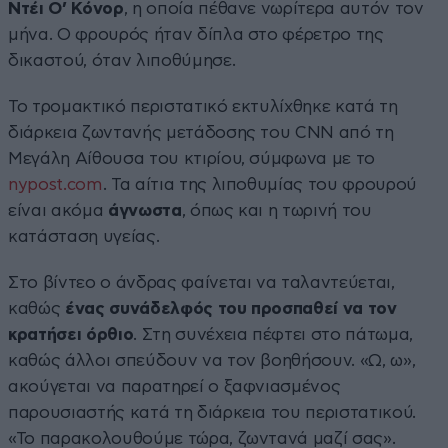
Ντέι Ο’ Κόνορ
, η οποία πέθανε νωρίτερα αυτόν τον
μήνα. Ο φρουρός ήταν δίπλα στο φέρετρο της
δικαστού, όταν λιποθύμησε.
Το τρομακτικό περιστατικό εκτυλίχθηκε κατά τη
διάρκεια ζωντανής μετάδοσης του CNN από τη
Μεγάλη Αίθουσα του κτιρίου, σύμφωνα με το
nypost.com
. Τα αίτια της λιποθυμίας του φρουρού
είναι ακόμα
άγνωστα
, όπως και η τωρινή του
κατάσταση υγείας.
Στο βίντεο ο άνδρας φαίνεται να ταλαντεύεται,
καθώς
ένας συνάδελφός του προσπαθεί να τον
κρατήσει όρθιο
. Στη συνέχεια πέφτει στο πάτωμα,
καθώς άλλοι σπεύδουν να τον βοηθήσουν. «Ω, ω»,
ακούγεται να παρατηρεί ο ξαφνιασμένος
παρουσιαστής κατά τη διάρκεια του περιστατικού.
«Το παρακολουθούμε τώρα, ζωντανά μαζί σας».