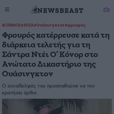
ΚΟΣΜΟΣ
#ΗΠΑ
#Ουάσινγκτον
#φρουρός
Φρουρός κατέρρευσε κατά τη
διάρκεια τελετής για τη
Σάντρα Ντέι Ο’ Κόνορ στο
Ανώτατο Δικαστήριο της
Ουάσινγκτον
Ο συνάδελφός του προσπαθούσε να τον
κρατήσει όρθιο