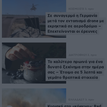
ΚΟΣΜΟΣ
13 λ. πριν
Σε συναγερμό η Γερμανία
μετά τον εντοπισμό drone με
εκρηκτικά σε αεροδρόμιο –
Επεκτείνονται οι έρευνες
ΔΙΑΤΡΟΦΗ
21 λ. πριν
Το καλύτερο πρωινό για ένα
δυνατό ξεκίνημα στην ημέρα
σας – Έτοιμο σε 5 λεπτά και
γεμάτο θρεπτικά στοιχεία
ΕΛΛΑΔΑ
27 λ. πριν
Κυριακή στο «κόκκινο»: Red