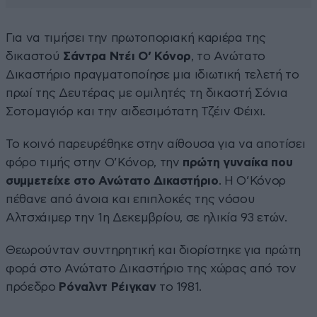
Για να τιμήσει την πρωτοποριακή καριέρα της
δικαστού
Σάντρα Ντέι Ο’ Κόνορ
, το Ανώτατο
Δικαστήριο πραγματοποίησε μια ιδιωτική τελετή το
πρωί της Δευτέρας με ομιλητές τη δικαστή Σόνια
Σοτομαγιόρ και την αιδεσιμότατη Τζέιν Φέιχι.
Το κοινό παρευρέθηκε στην αίθουσα για να αποτίσει
φόρο τιμής στην Ο’Κόνορ, την
πρώτη γυναίκα που
συμμετείχε στο Ανώτατο Δικαστήριο
. Η Ο’Κόνορ
πέθανε από άνοια και επιπλοκές της νόσου
Αλτσχάιμερ την 1η Δεκεμβρίου, σε ηλικία 93 ετών.
Θεωρούνταν συντηρητική και διορίστηκε για πρώτη
φορά στο Ανώτατο Δικαστήριο της χώρας από τον
πρόεδρο
Ρόναλντ Ρέιγκαν
το 1981.