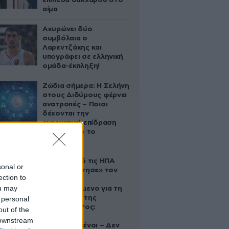
επίπεδα σακχάρου στο
αίμα
Ακυρώνει δύο
συμβόλαια ο
Λαρεντζάκης και
υπογράφει σε ελληνική
ομάδα-έκπληξη!
Ζώδια σήμερα: Η Σελήνη
στους Διδύμους φέρνει
ανατροπές – Ποιοι
δέχονται την
ευεργετική επίδραση
του Δία από το
απόγευμα;
Ζευγάρι από τις ΗΠΑ
sonal or
που «υιοθέτησε» τον
ection to
Αφγανό
ou may
κατηγορούμενο για τη
δολοφονία της
 personal
Ελίζαμπεθ Ρος:
out of the
«Είμαστε
 downstream
συντετριμμένοι – Δεν