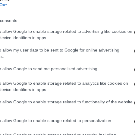
Out
consents
o allow Google to enable storage related to advertising like cookies on
evice identifiers in apps.
ανθιές είναι πιο διασκεδαστικές, γκάλοπ που
τερνετ, διαπιστώθηκε ότι το 42% των γυναικών
o allow my user data to be sent to Google for online advertising
s.
 διαθέτει ξανθή κόμη.
to allow Google to send me personalized advertising.
o allow Google to enable storage related to analytics like cookies on
evice identifiers in apps.
ial media βλάπτουν τις σχέσεις! Αυτό μάλλον
να του Πανεπιστημίου του Μισούρι, έδειξε ότι
o allow Google to enable storage related to functionality of the website
.
o allow Google to enable storage related to personalization.
o allow Google to enable storage related to security, including