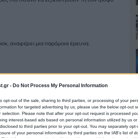
ορές πιο πιθανό να εξαπατήσουν τη σύντροφό
ροκ, αναφέρει μια παρόμοια έρευνα.
 του κόσμου. Και οι πιο άπιστοι, συμπληρώνει
.gr -
Do Not Process My Personal Information
λλων παραδέχτηκε ότι δεν είναι πιστοί.
to opt-out of the sale, sharing to third parties, or processing of your per
formation for targeted advertising by us, please use the below opt-out s
r selection. Please note that after your opt-out request is processed y
eing interest-based ads based on personal information utilized by us or
disclosed to third parties prior to your opt-out. You may separately opt-
losure of your personal information by third parties on the IAB’s list of