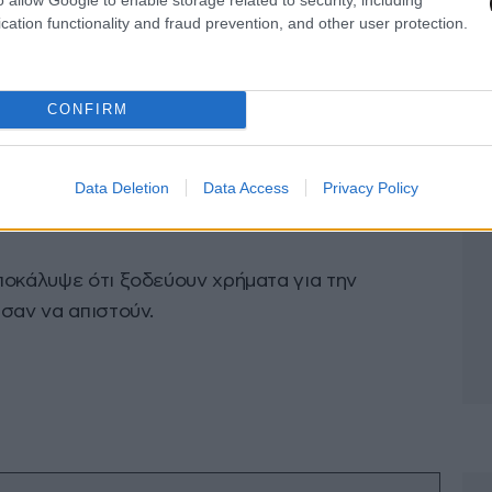
cation functionality and fraud prevention, and other user protection.
leyMadison.com, το επάγγελμα που έχει τη
ς δασκάλας.
CONFIRM
οκάλυψε ότι οι τυπικές μοιχαλίδες, είναι αυτές
Data Deletion
Data Access
Privacy Policy
ποκάλυψε ότι ξοδεύουν χρήματα για την
σαν να απιστούν.