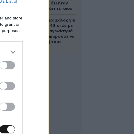
B’s List of
έδειξε ποτέ ότι ήταν
ικανός για κάτι τέτοιο»
er and store
Ρίτσαρντ Γκιρ: Σάλος για
to grant or
τη διαφορά 48 ετών με
ed purposes
τη συμπρωταγωνίστριά
του – «Θα μπορούσε να
είναι εγγονή του»