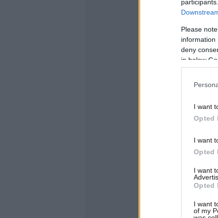
participants
Downstream 
Please note
information 
deny consent
in below Go
Persona
I want t
Opted 
I want t
Opted 
I want 
Advertis
Opted 
I want t
of my P
was col