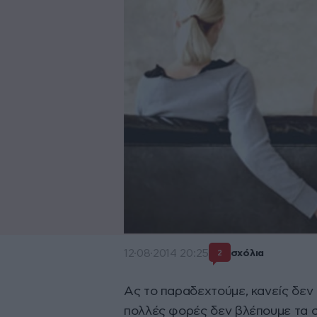
12·08·2014 20:25
σχόλια
2
Ας το παραδεχτούμε, κανείς δεν 
πολλές φορές δεν βλέπουμε τα ση