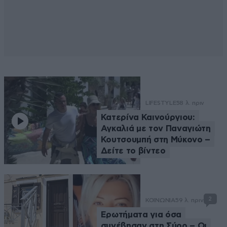
LIFESTYLE
58 λ. πριν
Κατερίνα Καινούργιου:
Αγκαλιά με τον Παναγιώτη
Κουτσουμπή στη Μύκονο –
Δείτε το βίντεο
2
ΚΟΙΝΩΝΙΑ
59 λ. πριν
Ερωτήματα για όσα
συνέβησαν στη Σύρο – Οι