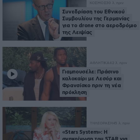
ΚΟΣΜΟΣ
30 λ. πριν
Συνεδρίαση του Εθνικού
Συμβουλίου της Γερμανίας
για το drone στο αεροδρόμιο
της Λειψίας
ΑΘΛΗΤΙΚΑ
42 λ. πριν
Γιαμπουσέλε: Πράσινο
καλοκαίρι με Λεσόρ και
Φρανσίσκο πριν τη νέα
πρόκληση
ΤΗΛΕΟΡΑΣΗ
45 λ. πριν
«Stars System»: Η
ανακοίνωση του STAR για