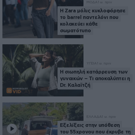
ΜΟΔΑ
1 ω. πριν
Η Zara μόλις κυκλοφόρησε
το barrel παντελόνι που
κολακεύει κάθε
σωματότυπο
ΥΓΕΙΑ
1 ω. πριν
Η σιωπηλή κατάρρευση των
γυναικών – Τι αποκαλύπτει η
Dr. Καλαϊτζή
ΕΛΛΑΔΑ
1 ω. πριν
Εξελίξεις στην υπόθεση
του 55χρονου που έκρυβε τη