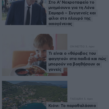
Στο Α’ Νεκροταφείο το
μνημόσυνο για τη Λένα
Σαμαρά – Συγγενείς και
φίλοι στο πλευρό της
οικογένειας
ON NET
52 λ. πριν
Τι είναι ο «θόρυβος του
φαγητού» στα παιδιά και πώς
μπορούν να βοηθήσουν οι
γονείς
ΤΑΞΙΔΙ
54 λ. πριν
Κιόνι: Το παραθαλάσσιο