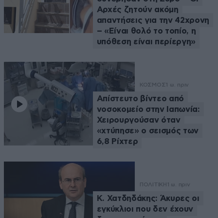
Αρχές ζητούν ακόμη
απαντήσεις για την 42χρονη
– «Είναι θολό το τοπίο, η
υπόθεση είναι περίεργη»
ΚΟΣΜΟΣ
1 ω. πριν
Απίστευτο βίντεο από
νοσοκομείο στην Ιαπωνία:
Χειρουργούσαν όταν
«χτύπησε» ο σεισμός των
6,8 Ρίχτερ
ΠΟΛΙΤΙΚΗ
1 ω. πριν
Κ. Χατδηδάκης: Άκυρες οι
εγκύκλιοι που δεν έχουν