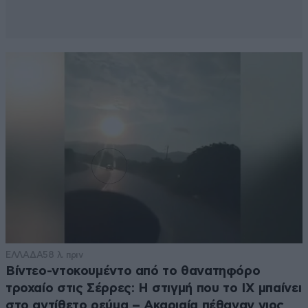
ΕΛΛΑΔΑ
58 λ. πριν
Βίντεο-ντοκουμέντο από το θανατηφόρο
τροχαίο στις Σέρρες: Η στιγμή που το ΙΧ μπαίνει
στο αντίθετο ρεύμα – Ακαριαία πέθαναν γιος