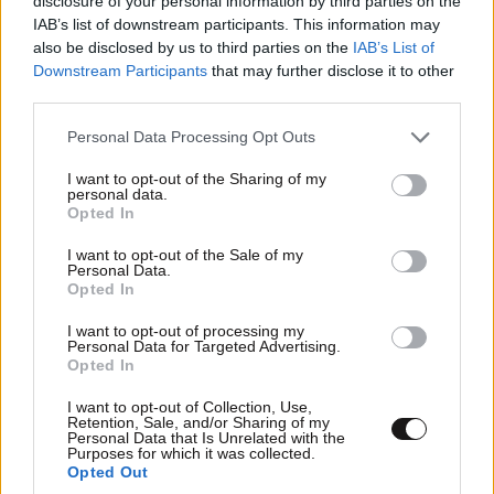
disclosure of your personal information by third parties on the
IAB’s list of downstream participants. This information may
also be disclosed by us to third parties on the
IAB’s List of
Downstream Participants
that may further disclose it to other
ΚΟΙΝΩΝΙΑ
5 λ. πριν
third parties.
Εμπρησμός της Marfin:
Please note that this website/app uses one or more Google
Personal Data Processing Opt Outs
Προθεσμία μέχρι την Τρίτη
services and may gather and store information including but
έλαβε η 46χρονη
not limited to your visit or usage behaviour. You may click to
I want to opt-out of the Sharing of my
κατηγορούμενη για την
personal data.
grant or deny consent to Google and its third-party tags to
Opted In
απολογία της
use your data for below specified purposes in below Google
consent section.
I want to opt-out of the Sale of my
Personal Data.
Opted In
ΚΟΣΜΟΣ
7 λ. πριν
I want to opt-out of processing my
Personal Data for Targeted Advertising.
Συναγερμός στην Ιταλία:
Opted In
Συνελήφθη 16χρονος για
προπαγάνδα υπέρ του ISIS
I want to opt-out of Collection, Use,
Retention, Sale, and/or Sharing of my
και νεοναζιστικό υλικό
Personal Data that Is Unrelated with the
Purposes for which it was collected.
Opted Out