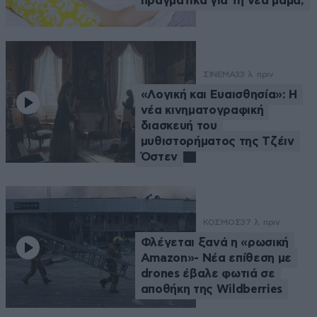
πραγματικά για τη νέα μαμά;
ΣΙΝΕΜΑ
33 λ. πριν
«Λογική και Ευαισθησία»: Η
νέα κινηματογραφική
διασκευή του
μυθιστορήματος της Τζέιν
Όστεν
ΚΟΣΜΟΣ
37 λ. πριν
Φλέγεται ξανά η «ρωσική
Amazon»- Νέα επίθεση με
drones έβαλε φωτιά σε
αποθήκη της Wildberries