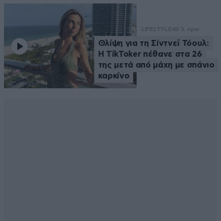
LIFESTYLE
40 λ. πριν
Θλίψη για τη Σίντνεϊ Τόουλ:
Η TikToker πέθανε στα 26
της μετά από μάχη με σπάνιο
καρκίνο