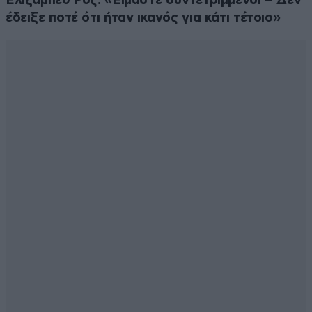
Ελίζαμπεθ Ρος: «Είμαστε συντετριμμένοι – Δεν
έδειξε ποτέ ότι ήταν ικανός για κάτι τέτοιο»