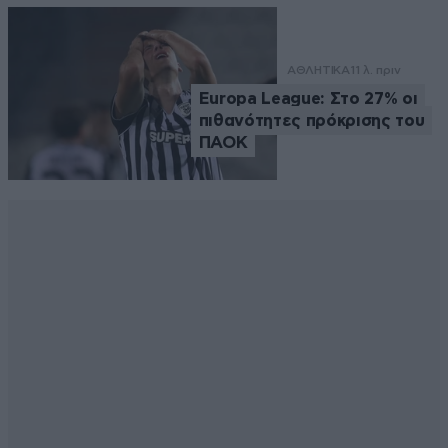
ΑΘΛΗΤΙΚΑ
11 λ. πριν
Europa League: Στο 27% οι
πιθανότητες πρόκρισης του
ΠΑΟΚ