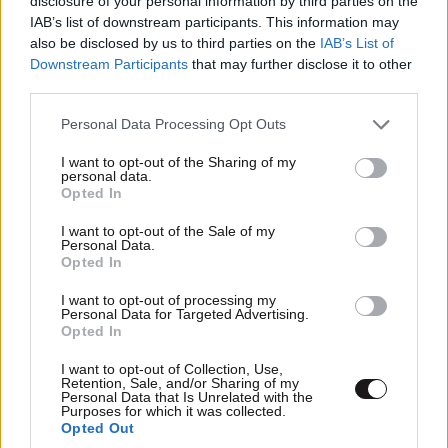
disclosure of your personal information by third parties on the
IAB’s list of downstream participants. This information may
LIFESTYLE
07·08·2026 06:06
also be disclosed by us to third parties on the
IAB’s List of
Ζώδια σήμερα: Η Σελήνη στους Διδύμους
Downstream Participants
that may further disclose it to other
φέρνει ανατροπές – Ποιοι δέχονται την
third parties.
ευεργετική επίδραση του Δία από το απόγευμα;
Please note that this website/app uses one or more Google
Personal Data Processing Opt Outs
services and may gather and store information including but
not limited to your visit or usage behaviour. You may click to
I want to opt-out of the Sharing of my
personal data.
grant or deny consent to Google and its third-party tags to
Opted In
use your data for below specified purposes in below Google
consent section.
I want to opt-out of the Sale of my
Personal Data.
Opted In
I want to opt-out of processing my
Personal Data for Targeted Advertising.
Opted In
I want to opt-out of Collection, Use,
Retention, Sale, and/or Sharing of my
Personal Data that Is Unrelated with the
MARKET NEWS
Purposes for which it was collected.
Opted Out