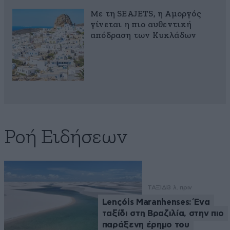
Με τη SEAJETS, η Αμοργός
γίνεται η πιο αυθεντική
απόδραση των Κυκλάδων
Ροή Ειδήσεων
ΤΑΞΙΔΙ
3 λ. πριν
Lençóis Maranhenses: Ένα
ταξίδι στη Βραζιλία, στην πιο
παράξενη έρημο του