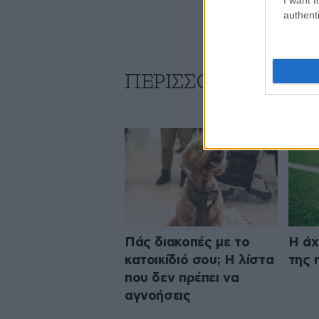
authenti
ΠΕΡΙΣΣΟΤΕΡΑ ΑΠΟ Τ
Πάς διακοπές με το
Η άχ
κατοικίδιό σου; Η λίστα
της 
που δεν πρέπει να
αγνοήσεις