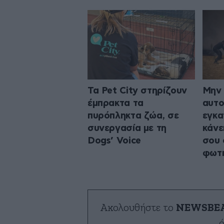
Τα Pet City στηρίζουν
Μην 
έμπρακτα τα
αυτο
πυρόπληκτα ζώα, σε
εγκα
συνεργασία με τη
κάνε
Dogs’ Voice
σου 
φωτ
Ακολουθήστε το
NEWSBE
ό