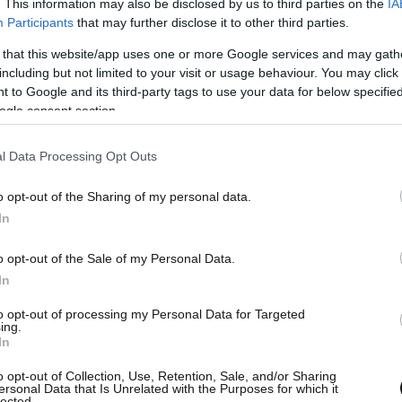
. This information may also be disclosed by us to third parties on the
IA
Participants
that may further disclose it to other third parties.
 that this website/app uses one or more Google services and may gath
including but not limited to your visit or usage behaviour. You may click 
 to Google and its third-party tags to use your data for below specifi
ogle consent section.
l Data Processing Opt Outs
o opt-out of the Sharing of my personal data.
In
o opt-out of the Sale of my Personal Data.
In
to opt-out of processing my Personal Data for Targeted
ing.
In
o opt-out of Collection, Use, Retention, Sale, and/or Sharing
ersonal Data that Is Unrelated with the Purposes for which it
lected.