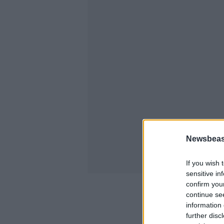
Newsbeast
If you wish 
sensitive in
confirm you
continue se
information 
further disc