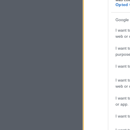
Opted 
Google 
I want t
web or d
I want t
purpose
I want 
I want t
web or d
I want t
or app.
I want t
I want t