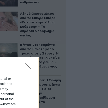
ανθρώπου»
Αθηνά Οικονομάκου
από τα Μπόρα Μπόρα:
«Έσκασε τώρα όλη η
κούραση» – Το
απρόοπτο πρόβλημα
υγείας
Βίντεο-ντοκουμέντο
από το θανατηφόρο
τροχαίο στις Σέρρες: Η
στιγμή που το ΙΧ μπαίνει
στο αντίθετο ρεύμα –
Ακαριαία πέθαναν γιος
και μητέρα
sonal or
Ζώδια σήμερα: Η Σελήνη
ection to
στους Διδύμους φέρνει
ou may
ανατροπές – Ποιοι
δέχονται την
 personal
ευεργετική επίδραση
out of the
του Δία από το
 downstream
απόγευμα;