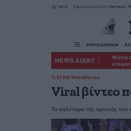
Αστέριος, Ν
Σήμερα
γιορτάζουν:
ΡΟΗ ΕΙΔΗΣΕΩΝ
ΕΛ
Φωτιά σ
NEWS ALERT
ετοιμότ
Ο,ΤΙ ΝΑ 'ΝΑΙ
#βίντεο
Viral βίντεο
Τα καλύτερα της χρονιάς που