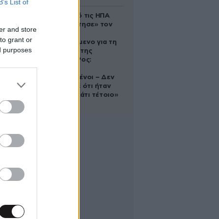
B’s List of
Ζευγάρι από τις ΗΠΑ
που «υιοθέτησε» τον
er and store
Αφγανό
to grant or
κατηγορούμενο για τη
ed purposes
δολοφονία της
Ελίζαμπεθ Ρος:
«Είμαστε
συντετριμμένοι – Δεν
έδειξε ποτέ ότι ήταν
ικανός για κάτι τέτοιο»