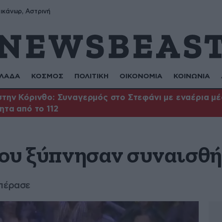
ικάνωρ, Αστρινή
ΛΑΔΑ
ΚΟΣΜΟΣ
ΠΟΛΙΤΙΚΗ
ΟΙΚΟΝΟΜΙΑ
ΚΟΙΝΩΝΙΑ
την Κόρινθο: Συναγερμός στο Στεφάνι με εναέρια μέσ
ητα από το 112
 που ξύπνησαν συναισθ
 πέρασε