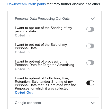
Downstream Participants
that may further disclose it to other
third parties.
MARKET NEWS
Please note that this website/app uses one or more Google
Personal Data Processing Opt Outs
services and may gather and store information including but
Εργοθεραπεία,
not limited to your visit or usage behaviour. You may click to
I want to opt-out of the Sharing of my
Φυσικοθεραπεία ή
personal data.
grant or deny consent to Google and its third-party tags to
Opted In
Λογοθεραπεία; Οδηγός
use your data for below specified purposes in below Google
σπουδών και επαγγελματικών
consent section.
I want to opt-out of the Sale of my
προοπτικών
Personal Data.
Opted In
I want to opt-out of processing my
Personal Data for Targeted Advertising.
Ο απόλυτος σύμμαχος στην
Opted In
αποτοξίνωση & την ορμονική
ισορροπία
I want to opt-out of Collection, Use,
Retention, Sale, and/or Sharing of my
Personal Data that Is Unrelated with the
Purposes for which it was collected.
Opted Out
Google consents