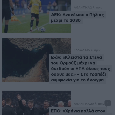
ΑΘΛΗΤΙΚΑ
2 λ. πριν
ΑΕΚ: Ανανέωσε ο Πήλιος
μέχρι το 2030
ΕΛΛΑΔΑ
16 λ. πριν
Ιράν: «Κλειστά τα Στενά
του Ορμούζ μέχρι να
δεχθούν οι ΗΠΑ όλους τους
όρους μας» – Στο τραπέζι
συμφωνία για το άνοιγμα
1
ΑΘΛΗΤΙΚΑ
20 λ. πριν
ΕΠΟ: «Χρόνια πολλά στον