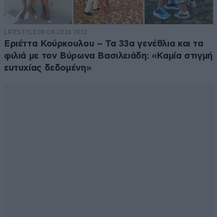
LIFESTYLE
08·08·2026 19:12
Εριέττα Κούρκουλου – Τα 33α γενέθλια και τα
φιλιά με τον Βύρωνα Βασιλειάδη: «Καμία στιγμή
ευτυχίας δεδομένη»