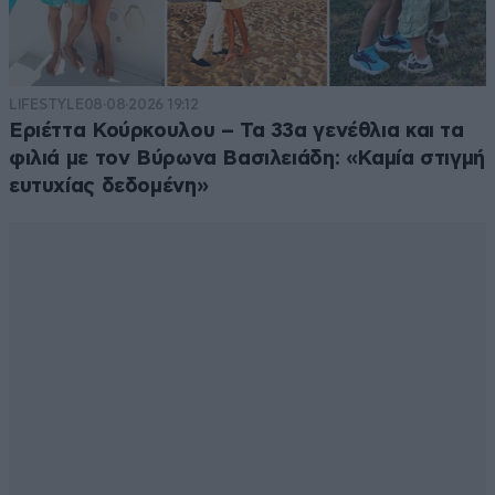
LIFESTYLE
08·08·2026 19:12
Εριέττα Κούρκουλου – Τα 33α γενέθλια και τα
φιλιά με τον Βύρωνα Βασιλειάδη: «Καμία στιγμή
ευτυχίας δεδομένη»