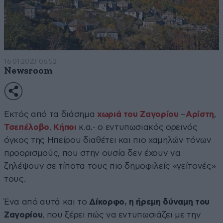
16·01·2023 06:52
Newsroom
Εκτός από τα διάσημα
χωριά του Ζαγορίου
–
Αρίστη
,
Τσεπέλοβο
,
Κήποι
κ.α.- ο εντυπωσιακός ορεινός
όγκος της Ηπείρου διαθέτει και πιο χαμηλών τόνων
προορισμούς, που στην ουσία δεν έχουν να
ζηλέψουν σε τίποτα τους πιο δημοφιλείς «γείτονές»
τους.
Ένα από αυτά και το
Δίκορφο, η ήρεμη δύναμη του
Ζαγορίου
, που ξέρει πώς να εντυπωσιάζει με την