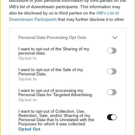
disclosure of your personal information by third parties on the
IAB’s list of downstream participants. This information may
also be disclosed by us to third parties on the
IAB’s List of
Βλυχάδα: Η παραλία στη Σαντορίνη που μοιάζει
Downstream Participants
that may further disclose it to other
third parties.
με υπαίθριο γλυπτό της φύσης
Please note that this website/app uses one or more Google
Personal Data Processing Opt Outs
services and may gather and store information including but
not limited to your visit or usage behaviour. You may click to
I want to opt-out of the Sharing of my
personal data.
grant or deny consent to Google and its third-party tags to
Opted In
use your data for below specified purposes in below Google
consent section.
I want to opt-out of the Sale of my
Personal Data.
Opted In
I want to opt-out of processing my
Personal Data for Targeted Advertising.
Opted In
I want to opt-out of Collection, Use,
Retention, Sale, and/or Sharing of my
Personal Data that Is Unrelated with the
Purposes for which it was collected.
Έρημος Ναμίμπ: Αμμόλοφοι που αγγίζουν τον
Opted Out
ουρανό ξεπερνώντας τα 300 μέτρα ύψος