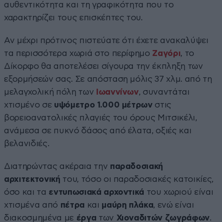
αυθεντικότητα και τη γραφικότητα που το
χαρακτηρίζει τους επισκέπτες του.
Αν μέχρι πρότινος πιστεύατε ότι έχετε ανακαλύψει
τα περισσότερα χωριά στο περίφημο
Ζαγόρι
, το
Δίκορφο θα αποτελέσει σίγουρα την έκπληξη των
εξορμήσεών σας. Σε απόσταση μόλις 37 χλμ. από τη
μελαγχολική πόλη των
Ιωαννίνων
, συναντάται
χτισμένο σε
υψόμετρο 1.000 μέτρων
στις
βορειοανατολικές πλαγιές του όρους Μιτσικέλι,
ανάμεσα σε πυκνό δάσος από έλατα, οξιές και
βελανιδιές.
Διατηρώντας ακέραια την
παραδοσιακή
αρχιτεκτονική
του, τόσο οι παραδοσιακές κατοικίες,
όσο και τα
εντυπωσιακά αρχοντικά
του χωριού είναι
χτισμένα από
πέτρα
και
μαύρη πλάκα
, ενώ είναι
διακοσμημένα με
έργα
των
Χιοναδιτών ζωγράφων
.