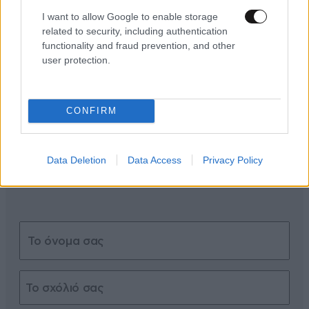
I want to allow Google to enable storage
related to security, including authentication
functionality and fraud prevention, and other
ΣΧΌΛΙΑ ΑΝΑΓΝΩΣΤΏΝ
0
user protection.
CONFIRM
ΠΡΟΣΘΕΣΤΕ ΤΟ ΣΧΟΛΙΟ ΣΑΣ
Data Deletion
Data Access
Privacy Policy