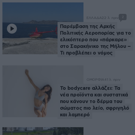
2
ΕΛΛΑΔΑ
22 λ. πριν
Παρέμβαση της Αρχής
Πολιτικής Αεροπορίας για το
ελικόπτερο που «πάρκαρε»
στο Σαρακήνικο της Μήλου –
Τι προβλέπει ο νόμος
ΟΜΟΡΦΙΑ
41 λ. πριν
Το bodycare αλλάζει: Τα
νέα προϊόντα και συστατικά
που κάνουν το δέρμα του
σώματος πιο λείο, σφριγηλό
και λαμπερό