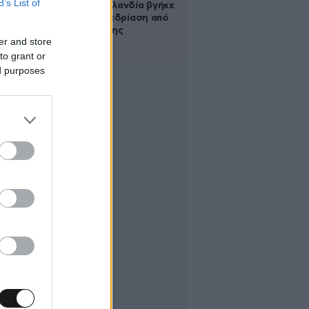
B’s List of
στη Νέα Ζηλανδία βγήκε
live σε συνεδρίαση από
το μπάνιο της
er and store
to grant or
ed purposes