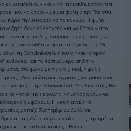
να εγκαταλείψουν για λίγο την καθημερινότητά
αφορετικό, να ζήσουν με μια φυλή στην Παπούα
ουν τώρα την ευκαιρία να το κάνουν. Η φυλή
α αναζητά δέκα εθελοντές για να ζήσουν στο
μαζεύοντας καρύδες, να ψαρεύουν με κανό, να
ι να κατασκευάζουν σπίτια από μπαμπού. Οι
ν εξωτική Gonubalabala όπου ο ηλεκτρισμός
κή ενέργεια και το πόσιμο νερό από την
ριμένα, σύμφωνα με τη Daily Mail, η φυλή
ιατρούς, ηλεκτρολόγους, αγρότες και μουσικούς
 συνεργασία με την Tribewanted. Οι εθελοντές θα
οπικά νησιά της περιοχής, να χαλαρώνουν σε
αλλιογενείς υφάλους. Η φυλή αναζητά
ηρασίας, μεταξύ Σεπτεμβρίου 2016 και
άνθρωποι στη Δύση περνούν όλη τους την ημέρα
 γραφεία και ηλεκτρονικές οθόνες,