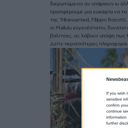
διερωτώμενοι αν υπάρχουν κι άλ
προσφέρουμε μια ευκαιρία να το 
της Tribewanted, Filippo Bozotti
οι Mailulu ευγενέστατοι, δυνατο
βαλίτσες, ας λάβουν υπόψη πως θ
Δείτε περισσότερες πληροφορί
Newsbeast
If you wish 
sensitive in
confirm you
continue se
information 
further disc