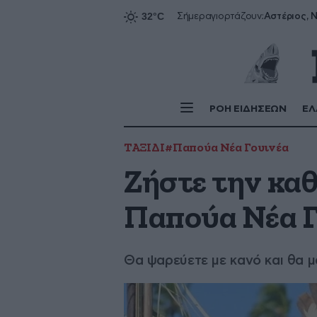
Αστέριος, Ν
Σήμερα
γιορτάζουν:
ΡΟΗ ΕΙΔΗΣΕΩΝ
ΕΛ
ΤΑΞΙΔΙ
#Παπούα Νέα Γουινέα
Ζήστε την κα
Παπούα Νέα Γ
Θα ψαρεύετε με κανό και θα 