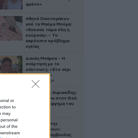
φρένο»
Αθηνά Οικονομάκου
από τα Μπόρα Μπόρα:
«Έσκασε τώρα όλη η
κούραση» – Το
απρόοπτο πρόβλημα
υγείας
Δανάη Μπάρκα – Η
ανάρτηση με το
σάντουιτς: «Στο χέρι
σου είναι να
αδυνατίσεις»
Βλαδίμηρος Κυριακίδης:
«Δεν πιστεύω στον Θεό,
sonal or
είναι δημιούργημα του
ection to
ανθρώπου»
ou may
 personal
«Βλέπουμε την
out of the
μπουγάδα σου»:
 downstream
Δημοτική σύμβουλος