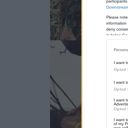
participants
Downstream 
Please note
information 
deny consent
in below Go
Persona
I want t
Opted 
I want t
Opted 
I want 
Advertis
Opted 
I want t
of my P
was col