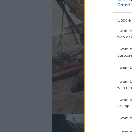
Opted 
Google 
I want t
web or d
I want t
purpose
I want 
I want t
web or d
I want t
or app.
I want t
I want t