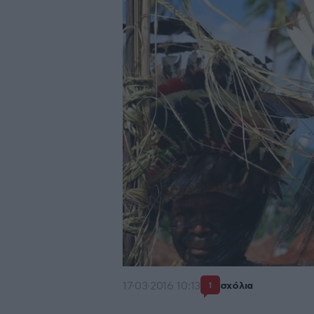
17·03·2016 10:13
σχόλια
1