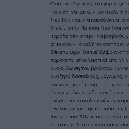
Όσοι αναζητούν μια αφορμή για 
τους και να κάνουν κάτι πολύ δι
Νέα Γουινέα, για παράδειγμα, έχ
Mailulu στην Παπούα Νέα Γουινέ
παραδεισένιο νησί, να βοηθούν 
φτιάχνουν τουαλέτες compost κα
δέκα τυχεροί θα ταξιδέψουν στη
παρέχεται αποκλειστικά από ηλια
ανακύκλωση του βρόχινου. Συγκεκ
αναζητά δασκάλους, μάγειρες, γ
και κοινοποιεί το αίτημά της σε
έχουν χρόνο να εξερευνήσουν τρ
αιώρες και να κολυμπούν σε κορ
εθελοντές για την περίοδο της ξ
Ιανουαρίου 2017. «Τόσο πολλοί 
με το κεφάλι σκυμμένο, πάνω από